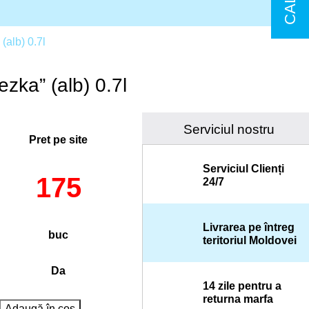
(alb) 0.7l
zka” (alb) 0.7l
Serviciul nostru
Pret pe site
Serviciul Clienți
175
24/7
Livrarea pe întreg
buc
teritoriul Moldovei
Da
14 zile pentru a
returna marfa
Adaugă în coș