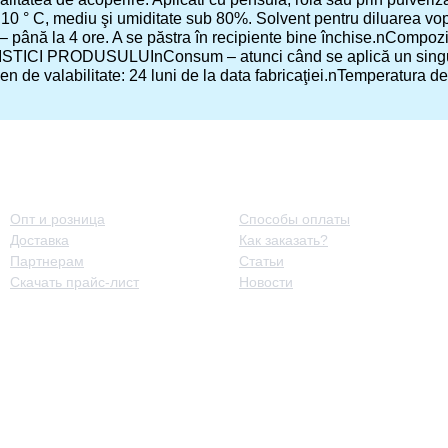
 10 ° C, mediu şi umiditate sub 80%. Solvent pentru diluarea vop
– până la 4 ore. A se păstra în recipiente bine închise.nCompoziţie
TICI PRODUSULUInConsum – atunci când se aplică un singur 
 de valabilitate: 24 luni de la data fabricaţiei.nTemperatura de 
Принципы работы
Полезная информация
Опт и розница
Способы оплаты
Доставка
Как заказать?
Партнерам
Статьи
Скачать прайс-лист
Новости