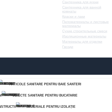
Сантехника для кухни
Сантехника для ванной
комнаты
Краски и лаки
Пиломатериалы и листовые
материалы
Сухие строительные смеси
Изоляционные материалы
Материалы для отделки
Гвозди
ARTICOLE SANITARE PENTRU BAIE SANTERI
M
OBIECTE SANITARE PENTRU BUCATARIE
STRUCTII
MATERIALE PENTRU IZOLAȚIE