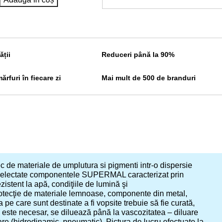
ății
Reduceri până la 90%
rfuri în fiecare zi
Mai mult de 500 de branduri
c de materiale de umplutura si pigmenti intr-o dispersie
al selectate componentele SUPERMAL caracterizat prin
istent la apă, condiţiile de lumină şi
otecţie de materiale lemnoase, componente din metal,
pe care sunt destinate a fi vopsite trebuie să fie curată,
ă este necesar, se diluează până la vascozitatea – diluare
are (hidrodinamic, pneumatic). Pictura de lucru efectuate la