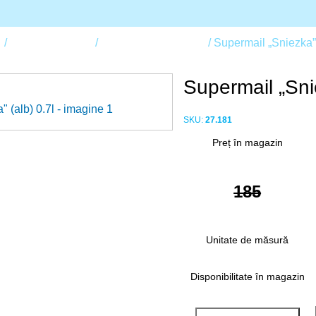
p
Vopsele și lacuri
Email, vopsea, spray
Supermail „Sniezka” 
Supermail „Snie
SKU:
27.181
Preț în magazin
185
Unitate de măsură
Disponibilitate în magazin
Cumpara cu 1 clic