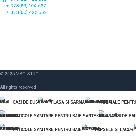
+ 373(69) 104 687
+ 373(60) 422 552
© 2025 MAC-STRO.
All rights reserved
CĂZI DE DUȘ
PLASĂ ȘI SÂRMĂ
MATERIALE PENTR
Pentru o comandă rapidă, vă rugăm să ne furnizați numărul dumneavoastră d
ARTICOLE SANITARE PENTRU BAIE SANTEK
CĂZI DE BA
Eroare:
Nu am găsit formularul de contact.
ARTICOLE SANITARE PENTRU BAIE
VOPSELE ȘI LACURI