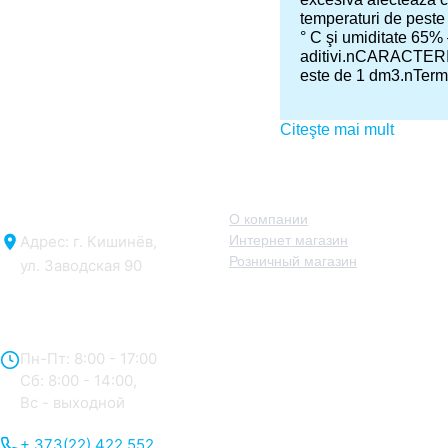
temperaturi de peste
° C şi umiditate 65% 
aditivi.nCARACTERIS
este de 1 dm3.nTermen
Citeşte mai mult
О нас
О компании
Адрес: г. Кишинёв,
Интернет магазин
Розничный магазин
ул. Заводская 90
Отдел продаж:
Пн-Пт: 8:00 - 17:00
Сб: 8:00 - 14:00,
Вс - выходной
+ 373(22) 422 552