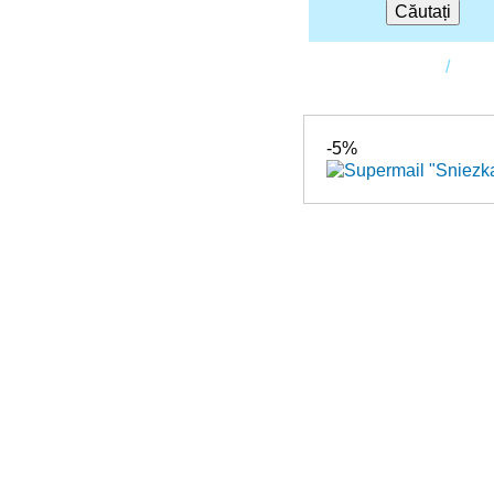
Căutați
Prima pagină
Sho
-5%