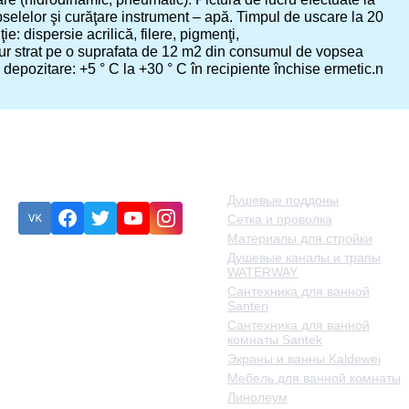
selelor şi curăţare instrument – apă. Timpul de uscare la 20
: dispersie acrilică, filere, pigmenţi,
strat pe o suprafata de 12 m2 din consumul de vopsea
depozitare: +5 ° C la +30 ° C în recipiente închise ermetic.n
Подписка
Категории товаров
Душевые поддоны
Сетка и проволка
Материалы для стройки
Душевые каналы и трапы
Eroare:
Nu am găsit
WATERWAY
formularul de contact.
Сантехника для ванной
Santeri
Сантехника для ванной
комнаты Santek
Экраны и ванны Kaldewei
Мебель для ванной комнаты
Линолеум