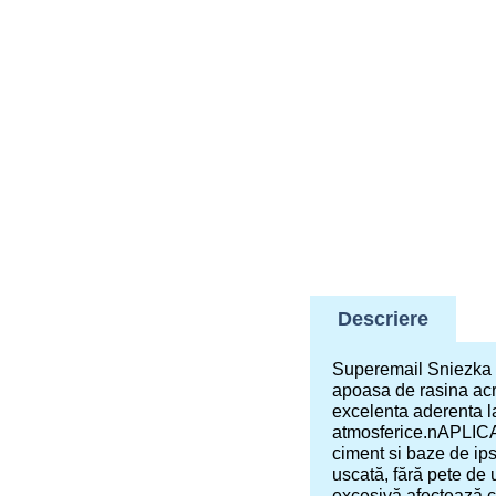
Descriere
Superemail Sniezka so
apoasa de rasina acr
excelenta aderenta la
atmosferice.nAPLICAR
ciment si baze de ips
uscată, fără pete de 
excesivă afectează ca