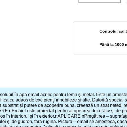
Controlul calit
Până la 1000 mă
lubil în apă email acrilic pentru lemn şi metal. Este un ameste
ilica cu adaos de excipienţi înnobileze şi alte. Datorită speci
 substrat şi putere de acoperire buna, creează un strat neted, rez
E:nEmaiul este proiectat pentru acoperirea decorativ şi de pr
os în interiorul şi în exterior.nAPLICARE:nPregătirea – suprafaţa 
ulei şi de gudron, fara rugina. Pictura – email se amestecă, dac
litatea de acoperire. Aplicati cu pensula, rola sau prin pulveriz