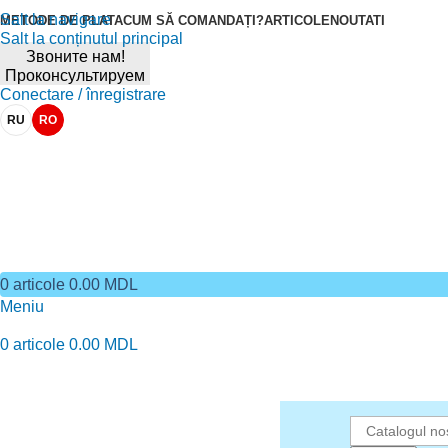
Salt la navigare
METODE DE PLATA
CUM SĂ COMANDAȚI?
ARTICOLE
NOUTATI
Salt la conținutul principal
Звоните нам!
Проконсультируем
Conectare / înregistrare
RU
RO
0
articole
0.00
MDL
Meniu
0
articole
0.00
MDL
Catalog de marfuri