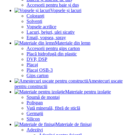
Accesorii pentru baie și duș
Vopsele și lacuri
Coloranți
Solvenți
Vopsele acrilice
Lacuri, bejuri, ulei sicativ
Email, vopsea, spray
Materiale din lemn
Accesorii pentru gips carton
Placă hidrofugă din plastic
DVP, DSP
Placaj
Placaj OSB-3
Gips carton
Amestecuri uscate
pentru constructii
Materiale pentru izolație
Spumă de montaj
Polișpan
Vată minerală, fibră de sticlă
Germații
Silicon
Materiale de finisaj
Adeziivi