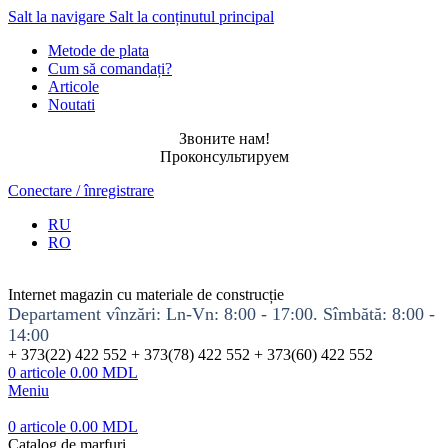
Salt la navigare
Salt la conținutul principal
Metode de plata
Cum să comandați?
Articole
Noutati
Звоните нам!
Проконсультируем
Conectare / înregistrare
RU
RO
Internet magazin cu materiale de construcție
Departament vînzări: Ln-Vn: 8:00 - 17:00. Sîmbătă: 8:00 -
14:00
+ 373(22) 422 552 + 373(78) 422 552 + 373(60) 422 552
0
articole
0.00
MDL
Meniu
0
articole
0.00
MDL
Catalog de marfuri