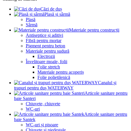
Căzi de duș
Plasă și sârmă
Plasă
Sârmă
Materiale pentru construcții
Antiseptice și aditivi
Fibră pentru mortar
Pigment pentru beton
Materiale pentru sudură
Electrozii
Învelitoare moale, folii
Folie stretch
Materiale pentru acoperiș
Folie polietilenică
Canalul și
trapuri pentru duș WATERWAY
Articole sanitare pentru
baie Santeri
Chiuvete, chiuvete
WC-uri
Articole sanitare pentru
baie Santek
WC-uri și pisoare
Chiuvete și piedestale