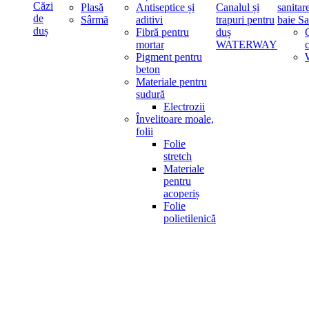
Căzi
Plasă
Antiseptice și
Canalul și
sanitar
de
Sârmă
aditivi
trapuri pentru
baie Sa
duș
Fibră pentru
duș
mortar
WATERWAY
Pigment pentru
beton
Materiale pentru
sudură
Electrozii
Învelitoare moale,
folii
Folie
stretch
Materiale
pentru
acoperiș
Folie
polietilenică