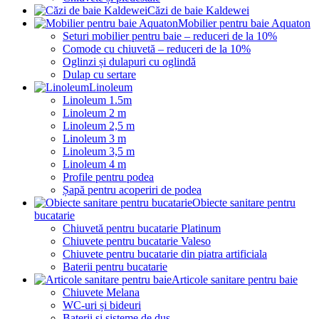
Căzi de baie Kaldewei
Mobilier pentru baie Aquaton
Seturi mobilier pentru baie – reduceri de la 10%
Comode cu chiuvetă – reduceri de la 10%
Oglinzi și dulapuri cu oglindă
Dulap cu sertare
Linoleum
Linoleum 1.5m
Linoleum 2 m
Linoleum 2,5 m
Linoleum 3 m
Linoleum 3,5 m
Linoleum 4 m
Profile pentru podea
Șapă pentru acoperiri de podea
Obiecte sanitare pentru
bucatarie
Chiuvetă pentru bucatarie Platinum
Chiuvete pentru bucatarie Valeso
Chiuvete pentru bucatarie din piatra artificiala
Baterii pentru bucatarie
Articole sanitare pentru baie
Chiuvete Melana
WC-uri și bideuri
Baterii și sisteme de duș