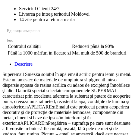
Serviciul Clienți 24/7
Livrarea pe întreg teritoriul Moldovei
14 zile pentru a returna marfa
Единица измерения:
buc
Controlul calității
Reduceri până la 90%
Până la 1000 mărfuri în fiecare zi
Mai mult de 500 de branduri
Descriere
Superemail Sniezka solubil în apă email acrilic pentru lemn şi metal.
Este un amestec de materiale de umplutura si pigmenti intr-o
dispersie apoasa de rasina acrilica cu adaos de excipienţi înnobileze
şi alte. Datorită special selectate componentele SUPERMAL
caracterizat prin excelenta aderenta la substrat şi putere de acoperire
buna, creează un strat neted, rezistent la apă, condiţiile de lumină şi
atmosferice.nAPLICARE:nEmaiul este proiectat pentru acoperirea
decorativ şi de protecţie de materiale lemnoase, componente din
metal, ciment si baze de ipsos în interiorul şi în
exterior.nAPLICARE:nPregătirea – suprafaţa pe care sunt destinate
a fi vopsite trebuie să fie curată, uscată, fără pete de ulei şi de
gudron, fara rugina. Pictura – email se amestecă, dacă este necesar,