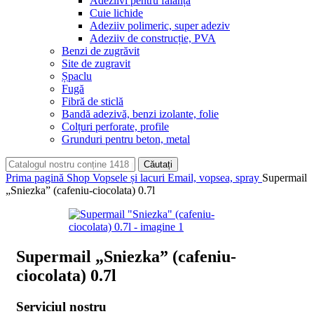
Adeziivi pentru faianță
Cuie lichide
Adeziiv polimeric, super adeziv
Adeziiv de construcție, PVA
Benzi de zugrăvit
Site de zugravit
Șpaclu
Fugă
Fibră de sticlă
Bandă adezivă, benzi izolante, folie
Colțuri perforate, profile
Grunduri pentru beton, metal
Căutați
Prima pagină
Shop
Vopsele și lacuri
Email, vopsea, spray
Supermail
„Sniezka” (cafeniu-ciocolata) 0.7l
Supermail „Sniezka” (cafeniu-
ciocolata) 0.7l
Serviciul nostru