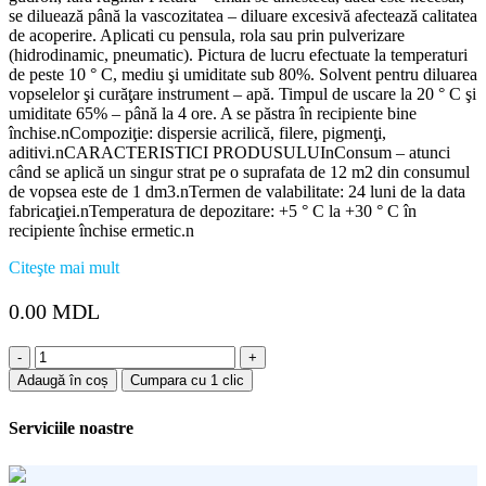
se diluează până la vascozitatea – diluare excesivă afectează calitatea
de acoperire. Aplicati cu pensula, rola sau prin pulverizare
(hidrodinamic, pneumatic). Pictura de lucru efectuate la temperaturi
de peste 10 ° C, mediu şi umiditate sub 80%. Solvent pentru diluarea
vopselelor şi curăţare instrument – apă. Timpul de uscare la 20 ° C şi
umiditate 65% – până la 4 ore. A se păstra în recipiente bine
închise.nCompoziţie: dispersie acrilică, filere, pigmenţi,
aditivi.nCARACTERISTICI PRODUSULUInConsum – atunci
când se aplică un singur strat pe o suprafata de 12 m2 din consumul
de vopsea este de 1 dm3.nTermen de valabilitate: 24 luni de la data
fabricaţiei.nTemperatura de depozitare: +5 ° C la +30 ° C în
recipiente închise ermetic.n
Citeşte mai mult
0.00
MDL
Cantitate
Supermail
Adaugă în coș
Cumpara cu 1 clic
"Sniezka"
(cafeniu-
Serviciile noastre
ciocolata)
0.7l