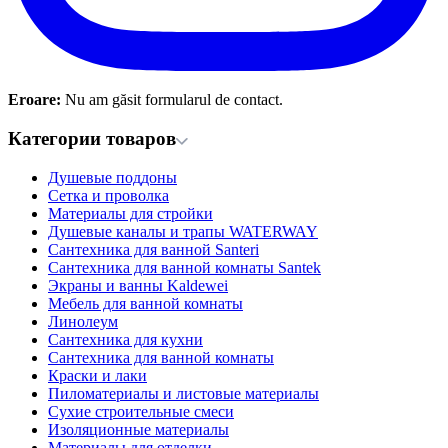
Eroare:
Nu am găsit formularul de contact.
Категории товаров
Душевые поддоны
Сетка и проволка
Материалы для стройки
Душевые каналы и трапы WATERWAY
Сантехника для ванной Santeri
Сантехника для ванной комнаты Santek
Экраны и ванны Kaldewei
Мебель для ванной комнаты
Линолеум
Сантехника для кухни
Сантехника для ванной комнаты
Краски и лаки
Пиломатериалы и листовые материалы
Сухие строительные смеси
Изоляционные материалы
Материалы для отделки