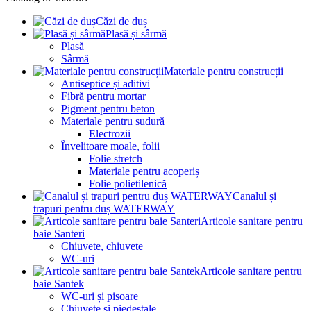
Căzi de duș
Plasă și sârmă
Plasă
Sârmă
Materiale pentru construcții
Antiseptice și aditivi
Fibră pentru mortar
Pigment pentru beton
Materiale pentru sudură
Electrozii
Învelitoare moale, folii
Folie stretch
Materiale pentru acoperiș
Folie polietilenică
Canalul și
trapuri pentru duș WATERWAY
Articole sanitare pentru
baie Santeri
Chiuvete, chiuvete
WC-uri
Articole sanitare pentru
baie Santek
WC-uri și pisoare
Chiuvete și piedestale