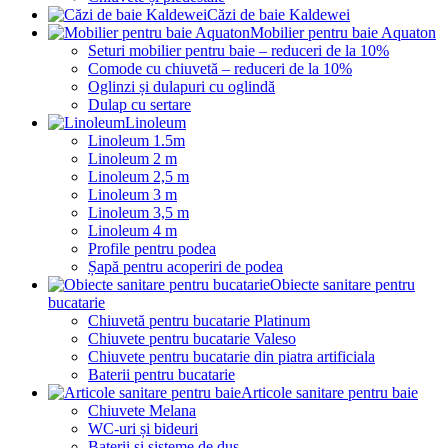
Căzi de baie Kaldewei
Mobilier pentru baie Aquaton
Seturi mobilier pentru baie – reduceri de la 10%
Comode cu chiuvetă – reduceri de la 10%
Oglinzi și dulapuri cu oglindă
Dulap cu sertare
Linoleum
Linoleum 1.5m
Linoleum 2 m
Linoleum 2,5 m
Linoleum 3 m
Linoleum 3,5 m
Linoleum 4 m
Profile pentru podea
Șapă pentru acoperiri de podea
Obiecte sanitare pentru
bucatarie
Chiuvetă pentru bucatarie Platinum
Chiuvete pentru bucatarie Valeso
Chiuvete pentru bucatarie din piatra artificiala
Baterii pentru bucatarie
Articole sanitare pentru baie
Chiuvete Melana
WC-uri și bideuri
Baterii și sisteme de duș