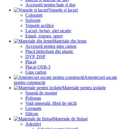
Accesorii pentru baie și duș
Vopsele și lacuri
Coloranți
Solvenți
Vopsele acrilice
Lacuri, bejuri, ulei sicativ
Email, vopsea, spray
Materiale din lemn
Accesorii pentru gips carton
Placă hidrofugă din plastic
DVP, DSP
Placaj
Placaj OSB-3
Gips carton
Amestecuri uscate
pentru constructii
Materiale pentru izolație
Spumă de montaj
Polișpan
Vată minerală, fibră de sticlă
Germații
Silicon
Materiale de finisaj
Adeziivi