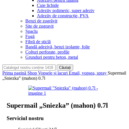
Adeziivi pentru faianță
Cuie lichide
Adeziiv polimeric, super adeziv
Adeziiv de construcție, PVA
Benzi de zugrăvit
Site de zugravit
Șpaclu
Fugă
Fibră de sticlă
Bandă adezivă, benzi izolante, folie
Colțuri perforate, profile
Grunduri pentru beton, metal
Căutați
Prima pagină
Shop
Vopsele și lacuri
Email, vopsea, spray
Supermail
„Sniezka” (mahon) 0.7l
Supermail „Sniezka” (mahon) 0.7l
Serviciul nostru