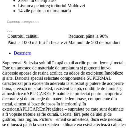
Serviciul Clienți 24/7
Livrarea pe întreg teritoriul Moldovei
14 zile pentru a returna marfa
Единица измерения:
buc
Controlul calității
Reduceri până la 90%
Până la 1000 mărfuri în fiecare zi
Mai mult de 500 de branduri
Descriere
Superemail Sniezka solubil în apă email acrilic pentru lemn şi metal.
Este un amestec de materiale de umplutura si pigmenti intr-o
dispersie apoasa de rasina acrilica cu adaos de excipienţi înnobileze
şi alte. Datorită special selectate componentele SUPERMAL
caracterizat prin excelenta aderenta la substrat şi putere de acoperire
buna, creează un strat neted, rezistent la apă, condiţiile de lumină şi
atmosferice.nAPLICARE:nEmaiul este proiectat pentru acoperirea
decorativ şi de protecţie de materiale lemnoase, componente din
metal, ciment si baze de ipsos în interiorul şi în
exterior.nAPLICARE:nPregătirea – suprafaţa pe care sunt destinate
a fi vopsite trebuie să fie curată, uscată, fără pete de ulei şi de
gudron, fara rugina. Pictura – email se amestecă, dacă este necesar,
se diluează până la vascozitatea – diluare excesivă afectează calitatea