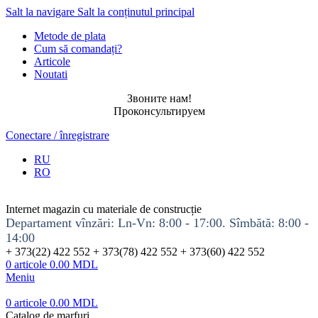
Salt la navigare
Salt la conținutul principal
Metode de plata
Cum să comandați?
Articole
Noutati
Звоните нам!
Проконсультируем
Conectare / înregistrare
RU
RO
Internet magazin cu materiale de construcție
Departament vînzări: Ln-Vn: 8:00 - 17:00. Sîmbătă: 8:00 -
14:00
+ 373(22) 422 552 + 373(78) 422 552 + 373(60) 422 552
0
articole
0.00
MDL
Meniu
0
articole
0.00
MDL
Catalog de marfuri