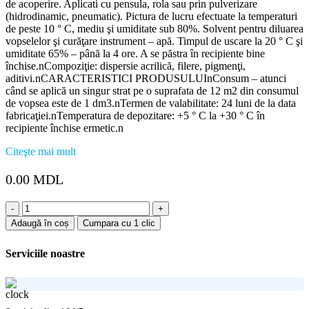
de acoperire. Aplicati cu pensula, rola sau prin pulverizare
(hidrodinamic, pneumatic). Pictura de lucru efectuate la temperaturi
de peste 10 ° C, mediu şi umiditate sub 80%. Solvent pentru diluarea
vopselelor şi curăţare instrument – apă. Timpul de uscare la 20 ° C şi
umiditate 65% – până la 4 ore. A se păstra în recipiente bine
închise.nCompoziţie: dispersie acrilică, filere, pigmenţi,
aditivi.nCARACTERISTICI PRODUSULUInConsum – atunci
când se aplică un singur strat pe o suprafata de 12 m2 din consumul
de vopsea este de 1 dm3.nTermen de valabilitate: 24 luni de la data
fabricaţiei.nTemperatura de depozitare: +5 ° C la +30 ° C în
recipiente închise ermetic.n
Citeşte mai mult
0.00
MDL
Cantitate
Supermail
Adaugă în coș
Cumpara cu 1 clic
"Sniezka"
(mahon)
Serviciile noastre
0.7l