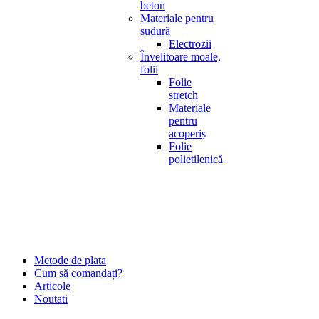
beton
Materiale pentru
sudură
Electrozii
Învelitoare moale,
folii
Folie
stretch
Materiale
pentru
acoperiș
Folie
polietilenică
Metode de plata
Cum să comandați?
Articole
Noutati