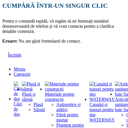
CUMPĂRĂ ÎNTR-UN SINGUR CLIC
Pentru o comandă rapidă, vă rugăm să ne furnizați numărul
dumneavoastră de telefon și vă vom contacta pentru a clarifica
detaliile comenzii.
Eroare:
Nu am găsit formularul de contact.
Închide
Meniu
Categorii
Plasă și
Materiale pentru
sârmă
construcții
Articol
Căzi
Plasă
Antiseptice și
Canalul și
sanitar
de
Sârmă
aditivi
trapuri pentru
baie Sa
duș
Fibră pentru
duș
mortar
WATERWAY
Pigment pentru