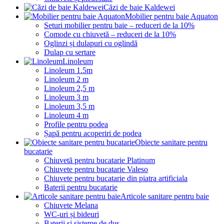
Căzi de baie Kaldewei
Mobilier pentru baie Aquaton
Seturi mobilier pentru baie – reduceri de la 10%
Comode cu chiuvetă – reduceri de la 10%
Oglinzi și dulapuri cu oglindă
Dulap cu sertare
Linoleum
Linoleum 1.5m
Linoleum 2 m
Linoleum 2,5 m
Linoleum 3 m
Linoleum 3,5 m
Linoleum 4 m
Profile pentru podea
Șapă pentru acoperiri de podea
Obiecte sanitare pentru
bucatarie
Chiuvetă pentru bucatarie Platinum
Chiuvete pentru bucatarie Valeso
Chiuvete pentru bucatarie din piatra artificiala
Baterii pentru bucatarie
Articole sanitare pentru baie
Chiuvete Melana
WC-uri și bideuri
Baterii și sisteme de duș