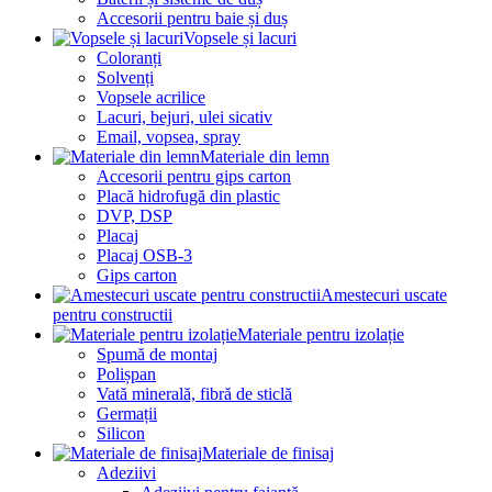
Accesorii pentru baie și duș
Vopsele și lacuri
Coloranți
Solvenți
Vopsele acrilice
Lacuri, bejuri, ulei sicativ
Email, vopsea, spray
Materiale din lemn
Accesorii pentru gips carton
Placă hidrofugă din plastic
DVP, DSP
Placaj
Placaj OSB-3
Gips carton
Amestecuri uscate
pentru constructii
Materiale pentru izolație
Spumă de montaj
Polișpan
Vată minerală, fibră de sticlă
Germații
Silicon
Materiale de finisaj
Adeziivi