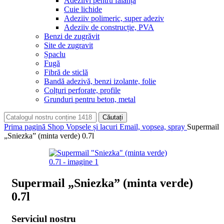
Adeziivi pentru faianță
Cuie lichide
Adeziiv polimeric, super adeziv
Adeziiv de construcție, PVA
Benzi de zugrăvit
Site de zugravit
Șpaclu
Fugă
Fibră de sticlă
Bandă adezivă, benzi izolante, folie
Colțuri perforate, profile
Grunduri pentru beton, metal
Căutați
Prima pagină
Shop
Vopsele și lacuri
Email, vopsea, spray
Supermail
„Sniezka” (minta verde) 0.7l
Supermail „Sniezka” (minta verde)
0.7l
Serviciul nostru