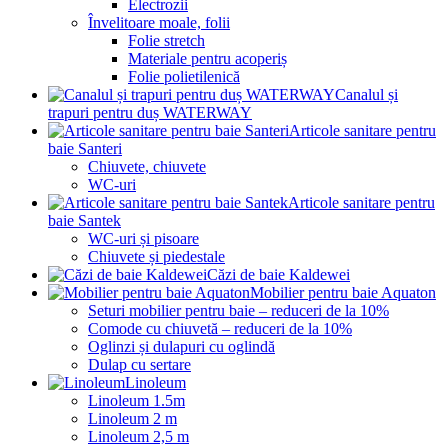
Electrozii
Învelitoare moale, folii
Folie stretch
Materiale pentru acoperiș
Folie polietilenică
Canalul și
trapuri pentru duș WATERWAY
Articole sanitare pentru
baie Santeri
Chiuvete, chiuvete
WC-uri
Articole sanitare pentru
baie Santek
WC-uri și pisoare
Chiuvete și piedestale
Căzi de baie Kaldewei
Mobilier pentru baie Aquaton
Seturi mobilier pentru baie – reduceri de la 10%
Comode cu chiuvetă – reduceri de la 10%
Oglinzi și dulapuri cu oglindă
Dulap cu sertare
Linoleum
Linoleum 1.5m
Linoleum 2 m
Linoleum 2,5 m