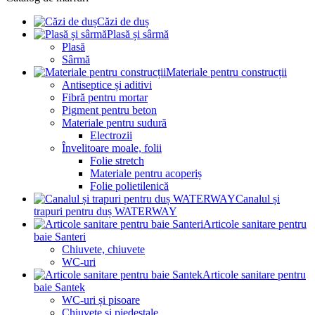
Căzi de duș
Plasă și sârmă
Plasă
Sârmă
Materiale pentru construcții
Antiseptice și aditivi
Fibră pentru mortar
Pigment pentru beton
Materiale pentru sudură
Electrozii
Învelitoare moale, folii
Folie stretch
Materiale pentru acoperiș
Folie polietilenică
Canalul și
trapuri pentru duș WATERWAY
Articole sanitare pentru
baie Santeri
Chiuvete, chiuvete
WC-uri
Articole sanitare pentru
baie Santek
WC-uri și pisoare
Chiuvete și piedestale