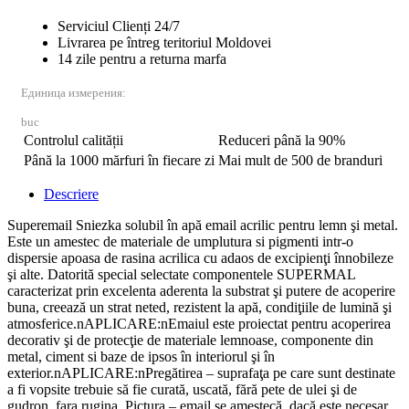
Serviciul Clienți 24/7
Livrarea pe întreg teritoriul Moldovei
14 zile pentru a returna marfa
Единица измерения:
buc
Controlul calității
Reduceri până la 90%
Până la 1000 mărfuri în fiecare zi
Mai mult de 500 de branduri
Descriere
Superemail Sniezka solubil în apă email acrilic pentru lemn şi metal.
Este un amestec de materiale de umplutura si pigmenti intr-o
dispersie apoasa de rasina acrilica cu adaos de excipienţi înnobileze
şi alte. Datorită special selectate componentele SUPERMAL
caracterizat prin excelenta aderenta la substrat şi putere de acoperire
buna, creează un strat neted, rezistent la apă, condiţiile de lumină şi
atmosferice.nAPLICARE:nEmaiul este proiectat pentru acoperirea
decorativ şi de protecţie de materiale lemnoase, componente din
metal, ciment si baze de ipsos în interiorul şi în
exterior.nAPLICARE:nPregătirea – suprafaţa pe care sunt destinate
a fi vopsite trebuie să fie curată, uscată, fără pete de ulei şi de
gudron, fara rugina. Pictura – email se amestecă, dacă este necesar,