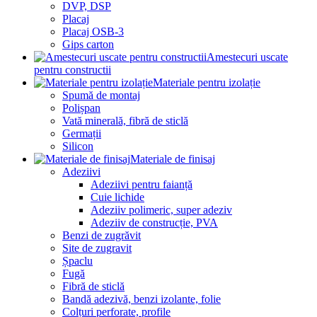
DVP, DSP
Placaj
Placaj OSB-3
Gips carton
Amestecuri uscate
pentru constructii
Materiale pentru izolație
Spumă de montaj
Polișpan
Vată minerală, fibră de sticlă
Germații
Silicon
Materiale de finisaj
Adeziivi
Adeziivi pentru faianță
Cuie lichide
Adeziiv polimeric, super adeziv
Adeziiv de construcție, PVA
Benzi de zugrăvit
Site de zugravit
Șpaclu
Fugă
Fibră de sticlă
Bandă adezivă, benzi izolante, folie
Colțuri perforate, profile