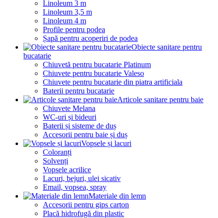
Linoleum 3 m
Linoleum 3,5 m
Linoleum 4 m
Profile pentru podea
Șapă pentru acoperiri de podea
Obiecte sanitare pentru
bucatarie
Chiuvetă pentru bucatarie Platinum
Chiuvete pentru bucatarie Valeso
Chiuvete pentru bucatarie din piatra artificiala
Baterii pentru bucatarie
Articole sanitare pentru baie
Chiuvete Melana
WC-uri și bideuri
Baterii și sisteme de duș
Accesorii pentru baie și duș
Vopsele și lacuri
Coloranți
Solvenți
Vopsele acrilice
Lacuri, bejuri, ulei sicativ
Email, vopsea, spray
Materiale din lemn
Accesorii pentru gips carton
Placă hidrofugă din plastic