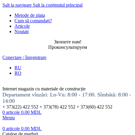
Salt la navigare
Salt la conținutul principal
Metode de plata
Cum să comandați?
Articole
Noutati
Звоните нам!
Проконсультируем
Conectare / înregistrare
RU
RO
Internet magazin cu materiale de construcție
Departament vînzări: Ln-Vn: 8:00 - 17:00. Sîmbătă: 8:00 -
14:00
+ 373(22) 422 552 + 373(78) 422 552 + 373(60) 422 552
0
articole
0.00
MDL
Meniu
0
articole
0.00
MDL
Catalog de marfuri