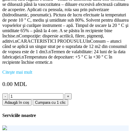
se diluează până la vascozitatea – diluare excesivă afectează calitatea
de acoperire. Aplicati cu pensula, rola sau prin pulverizare
(hidrodinamic, pneumatic). Pictura de lucru efectuate la temperaturi
de peste 10 ° C, mediu şi umiditate sub 80%. Solvent pentru diluarea
vopselelor şi curăţare instrument – apă. Timpul de uscare la 20 ° C şi
umiditate 65% – până la 4 ore. A se păstra în recipiente bine
închise.nCompoziţie: dispersie acrilică, filere, pigmenţi,
aditivi.nCARACTERISTICI PRODUSULUInConsum – atunci
când se aplică un singur strat pe o suprafata de 12 m2 din consumul
de vopsea este de 1 dm3.nTermen de valabilitate: 24 luni de la data
fabricaţiei.nTemperatura de depozitare: +5 ° C la +30 ° C în
recipiente închise ermetic.n
Citeşte mai mult
0.00
MDL
Cantitate
Supermail
Adaugă în coș
Cumpara cu 1 clic
"Sniezka"
(minta
Serviciile noastre
verde)
0.7l