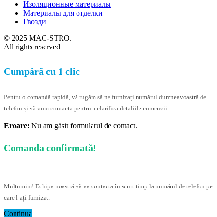
Изоляционные материалы
Материалы для отделки
Гвозди
© 2025 MAC-STRO.
All rights reserved
Cumpără cu 1 clic
Pentru o comandă rapidă, vă rugăm să ne furnizați numărul dumneavoastră de
telefon și vă vom contacta pentru a clarifica detaliile comenzii.
Eroare:
Nu am găsit formularul de contact.
Comanda confirmată!
Mulțumim! Echipa noastră vă va contacta în scurt timp la numărul de telefon pe
care l-ați furnizat.
Continua