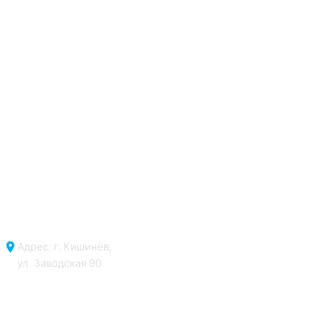
Адрес: г. Кишинёв,
ул. Заводская 90
Отдел продаж: