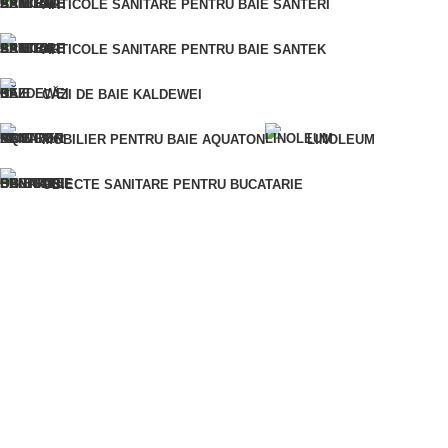
ARTICOLE SANITARE PENTRU BAIE SANTERI
ARTICOLE SANITARE PENTRU BAIE SANTEK
CUMPĂRĂ ÎNTR-UN SINGUR CLIC
CĂZI DE BAIE KALDEWEI
Pentru o comandă rapidă, vă rugăm să ne furnizați numărul
dumneavoastră de telefon și vă vom contacta pentru a clarifica
MOBILIER PENTRU BAIE AQUATON
LINOLEUM
detaliile comenzii.
Eroare:
Nu am găsit formularul de contact.
OBIECTE SANITARE PENTRU BUCATARIE
ARTICOLE SANITARE PENTRU BAIE
VOPSELE ȘI LACURI
MATERIALE DIN LEMN
AMESTECURI USCATE PENTRU CONSTRUCTII
MATERIALE PENTRU IZOLAȚIE
MATERIALE DE FINISAJ