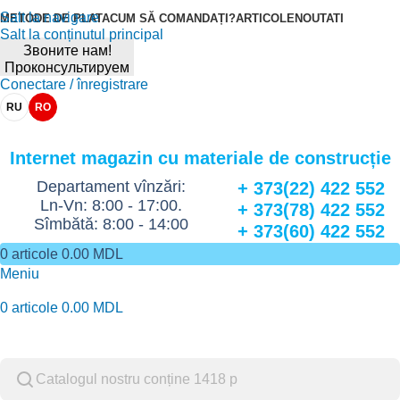
Salt la navigare
METODE DE PLATA
CUM SĂ COMANDAȚI?
ARTICOLE
NOUTATI
Salt la conținutul principal
Звоните нам!
Проконсультируем
Conectare / înregistrare
RU
RO
Internet magazin cu materiale de construcție
Departament vînzări:
+ 373(22) 422 552
Ln-Vn: 8:00 - 17:00.
+ 373(78) 422 552
Sîmbătă: 8:00 - 14:00
+ 373(60) 422 552
0
articole
0.00
MDL
Meniu
0
articole
0.00
MDL
Catalog de marfuri