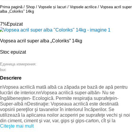
Prima pagină
Shop
Vopsele și lacuri
Vopsele acrilice
Vopsea acril super
alba „Coloriks” 14kg
-7%
Epuizat
Vopsea acril super alba „Coloriks” 14kg
Stoc epuizat
Единица измерения:
buc
Descriere
nVopsea acrilică mată albă ca zăpada pe bază de apă pentru
lucrări de interior.nnVopsea acrilică super-albăn- Nu se
îngălbeneşten- Ecologică. Permite respiraţia suprafeţein-
Super-albă nDestinaţie: Vopseaua acrilică este destinată
vopsirii pereţilor şi tavanelor în interiorul încăperilor. Se
utilizează la aplicarea noilor acoperiri pe suprafeţe vechi şi noi
din ciment, ciment şi var, var, gips şi gips-carton, cît şi la
Citeşte mai mult
vopsirea tapetelor de orice tip.nnParticularităţi: n• Tehnologică
şi nepericuloasă în lucru, fără dizolvanţi şi miros neplăcutn•