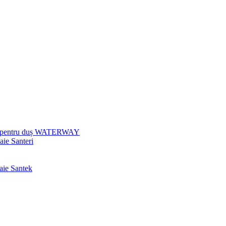
uri pentru duș WATERWAY
aie Santeri
baie Santek