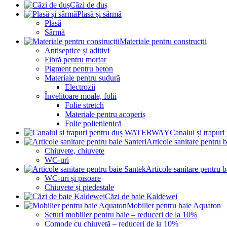
Căzi de duș
Plasă și sârmă
Plasă
Sârmă
Materiale pentru construcții
Antiseptice și aditivi
Fibră pentru mortar
Pigment pentru beton
Materiale pentru sudură
Electrozii
Învelitoare moale, folii
Folie stretch
Materiale pentru acoperiș
Folie polietilenică
Canalul și trap
Articole sanitare pentru b
Chiuvete, chiuvete
WC-uri
Articole sanitare pentru 
WC-uri și pisoare
Chiuvete și piedestale
Căzi de baie Kaldewei
Mobilier pentru baie Aquaton
Seturi mobilier pentru baie – reduceri de la 10%
Comode cu chiuvetă – reduceri de la 10%