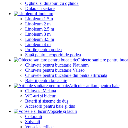
Oglinzi și dulapuri cu oglindă
Dulap cu sertare
Linoleum
Linoleum 1.5m
Linoleum 2 m
Linoleum 2,5 m
Linoleum 3 m
Linoleum 3,5 m
Linoleum 4 m
Profile pentru podea
Șapă pentru acoperiri de podea
Obiecte sanitare pentru buca
Chiuvetă pentru bucatarie Platinum
Chiuvete pentru bucatarie Valeso
Chiuvete pentru bucatarie din piatra artificiala
Baterii pentru bucatarie
Articole sanitare pentru baie
Chiuvete Melana
WC-uri și bideuri
Baterii și sisteme de duș
Accesorii pentru baie și duș
Vopsele și lacuri
Coloranți
Solvenți
Vopsele acrilice