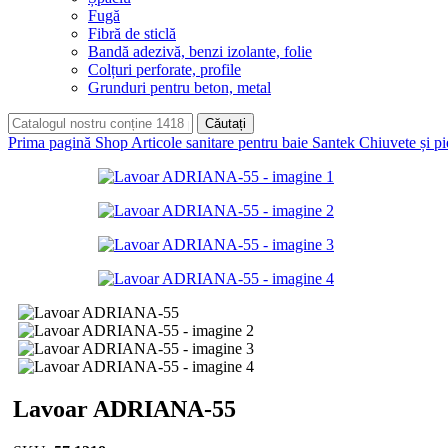
Fugă
Fibră de sticlă
Bandă adezivă, benzi izolante, folie
Colțuri perforate, profile
Grunduri pentru beton, metal
Căutați
Prima pagină
Shop
Articole sanitare pentru baie Santek
Chiuvete și p
Lavoar ADRIANA-55