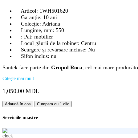
Articol: 1WH501620
Garanție: 10 ani
Colecție: Adriana
Lungime, mm: 550
: Pat: mobilier
Locul găurii de la robinet: Centru
Scurgere și revărsare incluse: Nu
Sifon inclus: nu
Santek face parte din
Grupul Roca
, cel mai mare producăto
Citeşte mai mult
1,050.00
MDL
Cantitate
Adaugă în coș
Cumpara cu 1 clic
Lavoar
ADRIANA-
Serviciile noastre
55