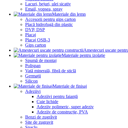
Lacuri, bejuri, ulei sicativ
Email, vopsea, spray
Materiale din lemn
Accesorii pentru gips carton
Placă hidrofugă din plastic
DVP, DSP
Placaj
Placaj OSB-3
Gips carton
Amestecuri uscate pentru
Materiale pentru izolație
Spumă de montaj
Polișpan
Vată minerală, fibră de sticlă
Germații
Silicon
Materiale de finisaj
Adeziivi
Adeziivi pentru faianță
Cuie lichide
Adeziiv polimeric, super adeziv
Adeziiv de construcție, PVA
Benzi de zugrăvit
Site de zugravit
Șpaclu