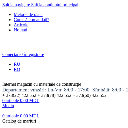
Salt la navigare
Salt la conținutul principal
Metode de plata
Cum să comandați?
Articole
Noutati
Conectare / înregistrare
RU
RO
Internet magazin cu materiale de construcție
Departament vînzări: Ln-Vn: 8:00 - 17:00. Sîmbătă: 8:00 - 
+ 373(22) 422 552 + 373(78) 422 552 + 373(60) 422 552
0
articole
0.00
MDL
Meniu
0
articole
0.00
MDL
Catalog de marfuri