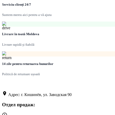
Serviciu clienți 24/7
Suntem mereu aici pentru a vă ajuta
Livrare în toată Moldova
Livrare rapidă și fiabilă
14 zile pentru returnarea bunurilor
Politică de returnare ușoară
Адрес: г. Кишинёв, ул. Заводская 90
Отдел продаж: