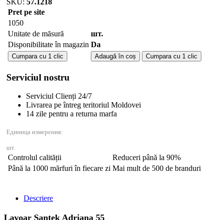
SKU:
57.1218
Pret pe site
1050
Unitate de măsură
шт.
Disponibilitate în magazin
Da
Cantitate
Cumpara cu 1 clic
Adaugă în coș
Cumpara cu 1 clic
Lavoar
ADRIANA-
Serviciul nostru
55
Serviciul Clienți 24/7
Livrarea pe întreg teritoriul Moldovei
14 zile pentru a returna marfa
Единица измерения:
шт.
Controlul calității
Reduceri până la 90%
Până la 1000 mărfuri în fiecare zi
Mai mult de 500 de branduri
Descriere
Lavoar Santek Adriana 55