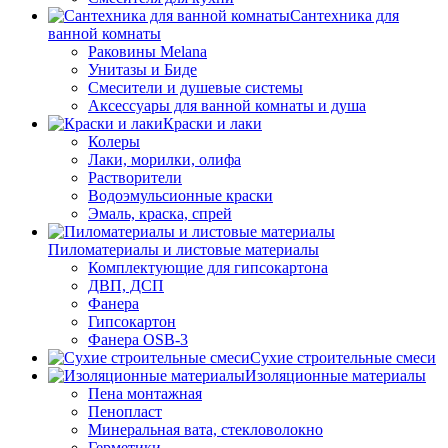
Сантехника для
ванной комнаты
Раковины Melana
Унитазы и Биде
Смесители и душевые системы
Аксессуары для ванной комнаты и душа
Краски и лаки
Колеры
Лаки, морилки, олифа
Растворители
Водоэмульсионные краски
Эмаль, краска, спрей
Пиломатериалы и листовые материалы
Комплектующие для гипсокартона
ДВП, ДСП
Фанера
Гипсокартон
Фанера OSB-3
Сухие строительные смеси
Изоляционные материалы
Пена монтажная
Пенопласт
Минеральная вата, стекловолокно
Герметики