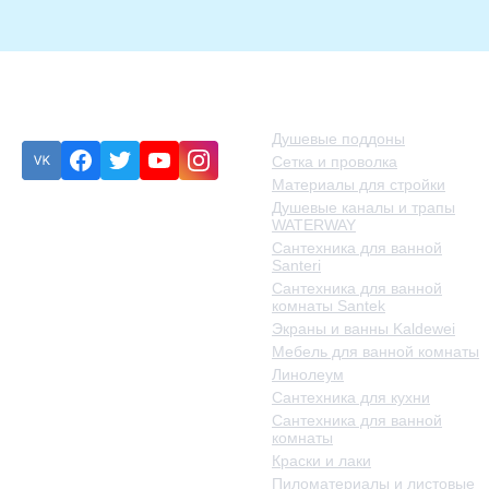
Подписка
Категории товаров
Душевые поддоны
Сетка и проволка
Материалы для стройки
Душевые каналы и трапы
Eroare:
Nu am găsit
WATERWAY
formularul de contact.
Сантехника для ванной
Santeri
Сантехника для ванной
комнаты Santek
Экраны и ванны Kaldewei
Мебель для ванной комнаты
Линолеум
Сантехника для кухни
Сантехника для ванной
комнаты
Краски и лаки
Пиломатериалы и листовые