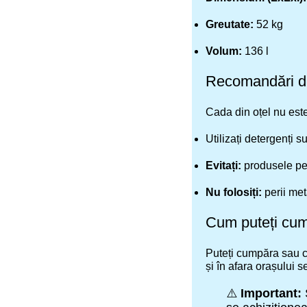
Greutate:
52 kg
Volum:
136 l
Recomandări de 
Cada din oțel nu este
Utilizați detergenți 
Evitați:
produsele pe 
Nu folosiți:
perii met
Cum puteți cump
Puteți cumpăra sau c
și în afara orașului s
⚠️
Important:
S