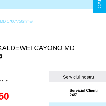
 MD 1700*750mm🛁
e KALDEWEI CAYONO MD

Serviciul nostru
e site
Serviciul Clienți
50
24/7