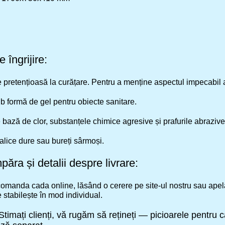
îngrijire:
 pretențioasă la curățare. Pentru a menține aspectul impecabil a
sub formă de gel pentru obiecte sanitare.
bază de clor, substanțele chimice agresive și prafurile abrazive
alice dure sau bureți sârmoși.
ăra și detalii despre livrare:
omanda cada online, lăsând o cerere pe site-ul nostru sau apelân
e stabilește în mod individual.
timați clienți, vă rugăm să rețineți — picioarele pentru