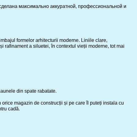
 сделана максимально аккуратной, профессиональной и
bajul formelor arhitecturii moderne. Liniile clare,
i rafinament a siluetei, în contextul vieții moderne, tot mai
caunele din spate rabatate.
n orice magazin de construcții și pe care îl puteți instala cu
ntru cadă.