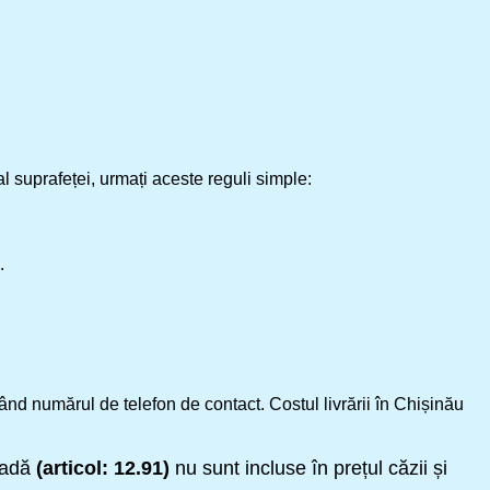
l suprafeței, urmați aceste reguli simple:
.
d numărul de telefon de contact. Costul livrării în Chișinău
 cadă
(articol: 12.91)
nu sunt incluse în prețul căzii și