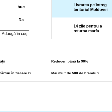
Livrarea pe întreg
buc
teritoriul Moldovei
Da
14 zile pentru a
returna marfa
Adaugă în coș
ății
Reduceri până la 90%
rfuri în fiecare zi
Mai mult de 500 de branduri