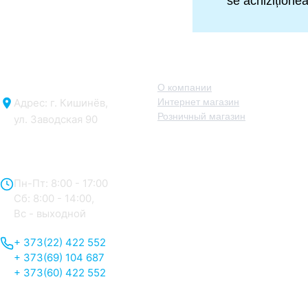
se achizițione
О нас
О компании
Адрес: г. Кишинёв,
Интернет магазин
Розничный магазин
ул. Заводская 90
Отдел продаж:
Пн-Пт: 8:00 - 17:00
Сб: 8:00 - 14:00,
Вс - выходной
+ 373(22) 422 552
+ 373(69) 104 687
+ 373(60) 422 552