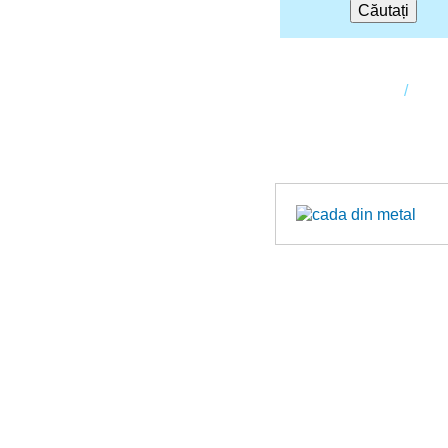
Căutați
Prima pagină
Sho