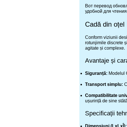
Вот перевод обновл
удобной для чтения
Cadă din oț
Conform viziunii desi
rotunjimile discrete 
agitate și complexe.
Avantaje și cara
Siguranță:
Modelul C
Transport simplu:
C
Compatibilitate uni
ușurință de sine stăt
Specificații teh
Dimensiuni (LxLxÎ):