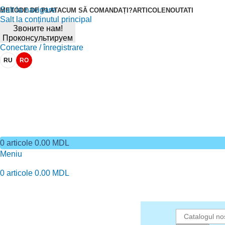
Salt la navigare
METODE DE PLATA
CUM SĂ COMANDAȚI?
ARTICOLE
NOUTATI
Salt la conținutul principal
Звоните нам!
Проконсультируем
Conectare / înregistrare
RU
RO
0
articole
0.00
MDL
Meniu
0
articole
0.00
MDL
Catalog de marfuri