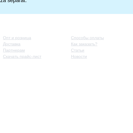
ază separat.
Принципы работы
Полезная информация
Опт и розница
Способы оплаты
Доставка
Как заказать?
Партнерам
Статьи
Скачать прайс-лист
Новости