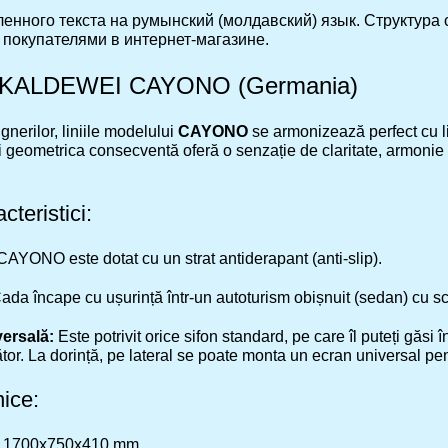
енного текста на румынский (молдавский) язык. Структура
 покупателями в интернет-магазине.
el KALDEWEI CAYONO (Germania)
gnerilor, liniile modelului
CAYONO
se armonizează perfect cu lim
și geometrica consecventă oferă o senzație de claritate, armonie ș
cteristici:
AYONO este dotat cu un strat antiderapant (anti-slip).
ada încape cu ușurință într-un autoturism obișnuit (sedan) cu s
versală:
Este potrivit orice sifon standard, pe care îl puteți găsi î
ător. La dorință, pe lateral se poate monta un ecran universal pe
nice:
1700x750x410 mm