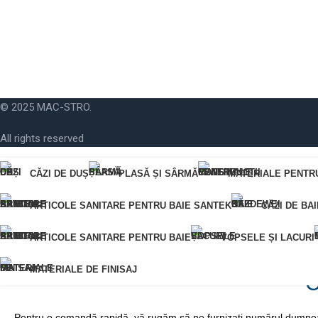
© 2025 MAC-STRO.
All rights reserved
CĂZI DE DUȘ
PLASĂ ȘI SÂRMĂ
MATERIALE PENTR
Pentru o comandă rapidă, vă rugăm să ne furnizați numărul dumneavoastră d
ARTICOLE SANITARE PENTRU BAIE SANTEK
CĂZI DE BA
Eroare:
Nu am găsit formularul de contact.
ARTICOLE SANITARE PENTRU BAIE
VOPSELE ȘI LACURI
MATERIALE DE FINISAJ
C
Pentru o comandă rapidă, vă rugăm să ne furnizați numărul dumneavo