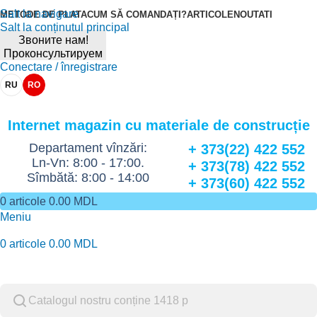
Salt la navigare
METODE DE PLATA
CUM SĂ COMANDAȚI?
ARTICOLE
NOUTATI
Salt la conținutul principal
Звоните нам!
Проконсультируем
Conectare / înregistrare
RU
RO
Internet magazin cu materiale de construcție
Departament vînzări:
+ 373(22) 422 552
Ln-Vn: 8:00 - 17:00.
+ 373(78) 422 552
Sîmbătă: 8:00 - 14:00
+ 373(60) 422 552
0
articole
0.00
MDL
Meniu
0
articole
0.00
MDL
Catalog de marfuri