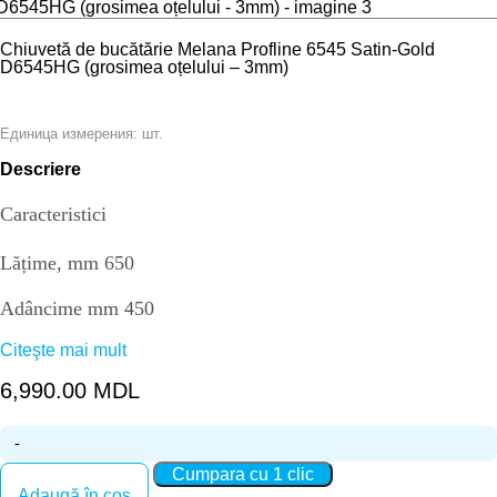
Chiuvetă de bucătărie Melana Profline 6545 Satin-Gold
D6545HG (grosimea oțelului – 3mm)
шт.
Единица измерения:
Descriere
Caracteristici
Lățime, mm
650
Adâncime mm
450
Citeşte mai mult
Înălțime, mm
220
6,990.00
MDL
Forma de spălare
Dreptunghiular
Tipul suprafeței
PVD aur
Cantitate Chiuvetă de bucătărie Melana Profline 6545 Satin-Gold
Cumpara cu 1 clic
Grosimea oțelului, mm
3.0
D6545HG (grosimea oțelului - 3mm)
Adaugă în coș