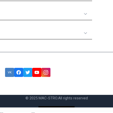
Полезная информация
Категории товаров
Подписка
Eroare:
Nu am găsit formularul de contact.
© 2025 MAC-STRO.
All rights reserved