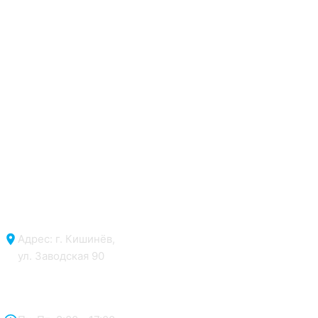
Адрес: г. Кишинёв,
ул. Заводская 90
Отдел продаж: