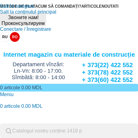
Salt la navigare
METODE DE PLATA
CUM SĂ COMANDAȚI?
ARTICOLE
NOUTATI
Salt la conținutul principal
Звоните нам!
Проконсультируем
Conectare / înregistrare
RU
RO
Internet magazin cu materiale de construcție
Departament vînzări:
+ 373(22) 422 552
Ln-Vn: 8:00 - 17:00.
+ 373(78) 422 552
Sîmbătă: 8:00 - 14:00
+ 373(60) 422 552
0
articole
0.00
MDL
Meniu
0
articole
0.00
MDL
Catalog de marfuri