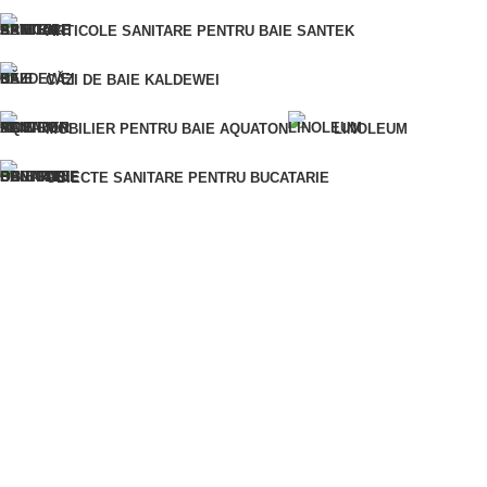
ARTICOLE SANITARE PENTRU BAIE SANTEK
CUMPĂRĂ ÎNTR-UN SINGUR CLIC
CĂZI DE BAIE KALDEWEI
Pentru o comandă rapidă, vă rugăm să ne furnizați numărul
dumneavoastră de telefon și vă vom contacta pentru a clarifica
MOBILIER PENTRU BAIE AQUATON
LINOLEUM
detaliile comenzii.
Eroare:
Nu am găsit formularul de contact.
OBIECTE SANITARE PENTRU BUCATARIE
ARTICOLE SANITARE PENTRU BAIE
VOPSELE ȘI LACURI
MATERIALE DIN LEMN
AMESTECURI USCATE PENTRU CONSTRUCTII
MATERIALE PENTRU IZOLAȚIE
MATERIALE DE FINISAJ