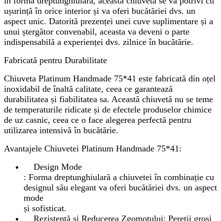
în formă dreptunghiulară, această chiuvetă se va potrivi cu
ușurință în orice interior și va oferi bucătăriei dvs. un
aspect unic. Datorită prezenței unei cuve suplimentare și a
unui ștergător convenabil, aceasta va deveni o parte
indispensabilă a experienței dvs. zilnice în bucătărie.
Fabricată pentru Durabilitate
Chiuveta Platinum Handmade 75*41 este fabricată din oțel
inoxidabil de înaltă calitate, ceea ce garantează
durabilitatea și fiabilitatea sa. Această chiuvetă nu se teme
de temperaturile ridicate și de efectele produselor chimice
de uz casnic, ceea ce o face alegerea perfectă pentru
utilizarea intensivă în bucătărie.
Avantajele Chiuvetei Platinum Handmade 75*41:
Design Mode
: Forma dreptunghiulară a chiuvetei în combinație cu
designul său elegant va oferi bucătăriei dvs. un aspect
mode
și sofisticat.
Rezistență și Reducerea Zgomotului: Pereții groși