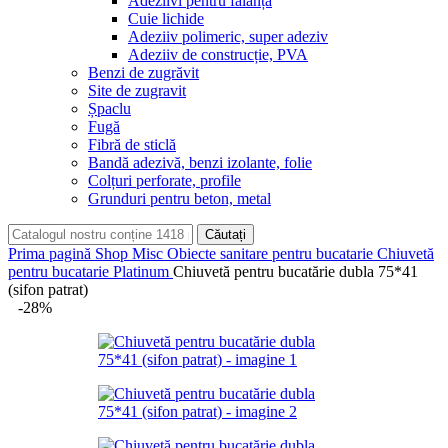
Adeziivi pentru faianță
Cuie lichide
Adeziiv polimeric, super adeziv
Adeziiv de construcție, PVA
Benzi de zugrăvit
Site de zugravit
Șpaclu
Fugă
Fibră de sticlă
Bandă adezivă, benzi izolante, folie
Colțuri perforate, profile
Grunduri pentru beton, metal
Căutați
Prima pagină
Shop
Misc
Obiecte sanitare pentru bucatarie
Chiuvetă
pentru bucatarie Platinum
Chiuvetă pentru bucatărie dubla 75*41
(sifon patrat)
-28%