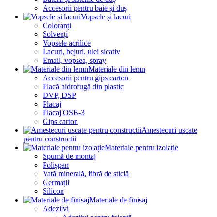
Accesorii pentru baie și duș
Vopsele și lacuri
Coloranți
Solvenți
Vopsele acrilice
Lacuri, bejuri, ulei sicativ
Email, vopsea, spray
Materiale din lemn
Accesorii pentru gips carton
Placă hidrofugă din plastic
DVP, DSP
Placaj
Placaj OSB-3
Gips carton
Amestecuri uscate
pentru constructii
Materiale pentru izolație
Spumă de montaj
Polișpan
Vată minerală, fibră de sticlă
Germații
Silicon
Materiale de finisaj
Adeziivi