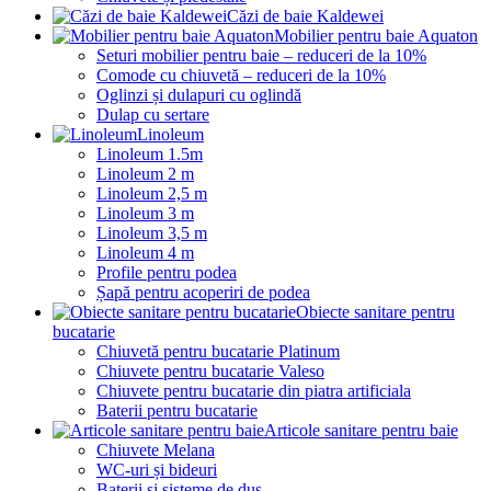
Căzi de baie Kaldewei
Mobilier pentru baie Aquaton
Seturi mobilier pentru baie – reduceri de la 10%
Comode cu chiuvetă – reduceri de la 10%
Oglinzi și dulapuri cu oglindă
Dulap cu sertare
Linoleum
Linoleum 1.5m
Linoleum 2 m
Linoleum 2,5 m
Linoleum 3 m
Linoleum 3,5 m
Linoleum 4 m
Profile pentru podea
Șapă pentru acoperiri de podea
Obiecte sanitare pentru
bucatarie
Chiuvetă pentru bucatarie Platinum
Chiuvete pentru bucatarie Valeso
Chiuvete pentru bucatarie din piatra artificiala
Baterii pentru bucatarie
Articole sanitare pentru baie
Chiuvete Melana
WC-uri și bideuri
Baterii și sisteme de duș