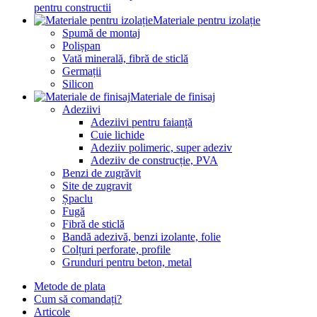
pentru constructii
Materiale pentru izolație
Spumă de montaj
Polișpan
Vată minerală, fibră de sticlă
Germații
Silicon
Materiale de finisaj
Adeziivi
Adeziivi pentru faianță
Cuie lichide
Adeziiv polimeric, super adeziv
Adeziiv de construcție, PVA
Benzi de zugrăvit
Site de zugravit
Șpaclu
Fugă
Fibră de sticlă
Bandă adezivă, benzi izolante, folie
Colțuri perforate, profile
Grunduri pentru beton, metal
Metode de plata
Cum să comandați?
Articole