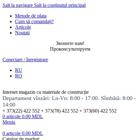
Salt la navigare
Salt la conținutul principal
Metode de plata
Cum să comandați?
Articole
Noutati
Звоните нам!
Проконсультируем
Conectare / înregistrare
RU
RO
Internet magazin cu materiale de construcție
Departament vînzări: Ln-Vn: 8:00 - 17:00. Sîmbătă: 8:00 -
14:00
+ 373(22) 422 552 + 373(78) 422 552 + 373(60) 422 552
0
articole
0.00
MDL
Meniu
0
articole
0.00
MDL
Catalog de marfuri