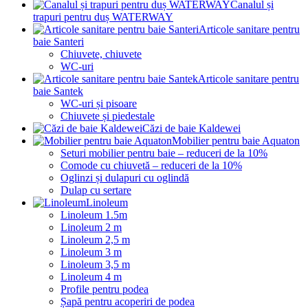
Canalul și
trapuri pentru duș WATERWAY
Articole sanitare pentru
baie Santeri
Chiuvete, chiuvete
WC-uri
Articole sanitare pentru
baie Santek
WC-uri și pisoare
Chiuvete și piedestale
Căzi de baie Kaldewei
Mobilier pentru baie Aquaton
Seturi mobilier pentru baie – reduceri de la 10%
Comode cu chiuvetă – reduceri de la 10%
Oglinzi și dulapuri cu oglindă
Dulap cu sertare
Linoleum
Linoleum 1.5m
Linoleum 2 m
Linoleum 2,5 m
Linoleum 3 m
Linoleum 3,5 m
Linoleum 4 m
Profile pentru podea
Șapă pentru acoperiri de podea