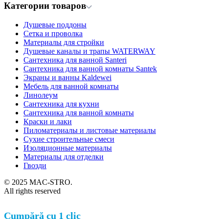
Категории товаров
Душевые поддоны
Сетка и проволка
Материалы для стройки
Душевые каналы и трапы WATERWAY
Сантехника для ванной Santeri
Сантехника для ванной комнаты Santek
Экраны и ванны Kaldewei
Мебель для ванной комнаты
Линолеум
Сантехника для кухни
Сантехника для ванной комнаты
Краски и лаки
Пиломатериалы и листовые материалы
Сухие строительные смеси
Изоляционные материалы
Материалы для отделки
Гвозди
© 2025 MAC-STRO.
All rights reserved
Cumpără cu 1 clic