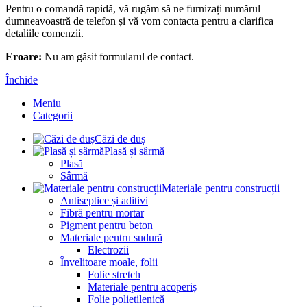
Pentru o comandă rapidă, vă rugăm să ne furnizați numărul
dumneavoastră de telefon și vă vom contacta pentru a clarifica
detaliile comenzii.
Eroare:
Nu am găsit formularul de contact.
Închide
Meniu
Categorii
Căzi de duș
Plasă și sârmă
Plasă
Sârmă
Materiale pentru construcții
Antiseptice și aditivi
Fibră pentru mortar
Pigment pentru beton
Materiale pentru sudură
Electrozii
Învelitoare moale, folii
Folie stretch
Materiale pentru acoperiș
Folie polietilenică