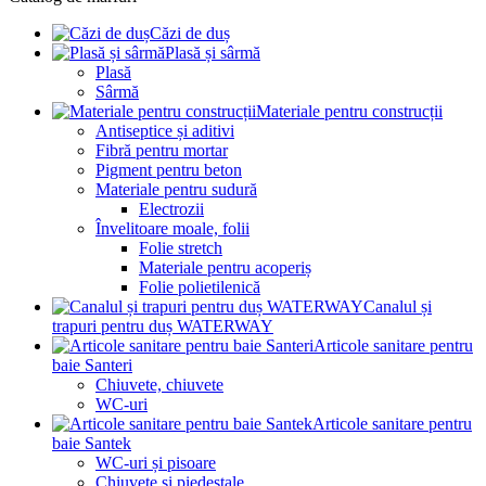
Căzi de duș
Plasă și sârmă
Plasă
Sârmă
Materiale pentru construcții
Antiseptice și aditivi
Fibră pentru mortar
Pigment pentru beton
Materiale pentru sudură
Electrozii
Învelitoare moale, folii
Folie stretch
Materiale pentru acoperiș
Folie polietilenică
Canalul și
trapuri pentru duș WATERWAY
Articole sanitare pentru
baie Santeri
Chiuvete, chiuvete
WC-uri
Articole sanitare pentru
baie Santek
WC-uri și pisoare
Chiuvete și piedestale