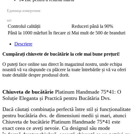
Единица измерения:
шт
Controlul calității
Reduceri până la 90%
Până la 1000 mărfuri în fiecare zi
Mai mult de 500 de branduri
Descriere
Cumpărați chiuvete de bucătărie la cele mai bune prețuri!
O puteți face online sau direct în magazinul nostru, unde echipa
noastră vă va răspunde cu plăcere la toate întrebările și vă va oferi
toate detaliile despre produsul dorit.
Chiuveta de bucătărie
Platinum Handmade 75*41: O
Soluție Eleganta și Practică pentru Bucătăria Dvs.
Dacă căutați combinația perfectă între stil și funcționalitate
pentru bucătăria dvs. de dimensiuni medii și mari, atunci
Chiuveta de bucătărie Platinum Handmade 75*41 este
exact ceea ce aveți nevoie. Cu designul său mode