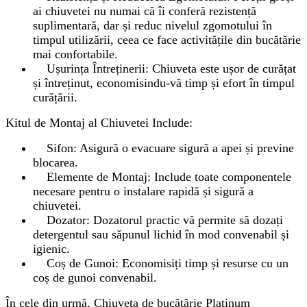
ai chiuvetei nu numai că îi conferă rezistență
suplimentară, dar și reduc nivelul zgomotului în
timpul utilizării, ceea ce face activitățile din bucătărie
mai confortabile.
Ușurința Întreținerii: Chiuveta este ușor de curățat
și întreținut, economisindu-vă timp și efort în timpul
curățării.
Kitul de Montaj al Chiuvetei Include:
Sifon: Asigură o evacuare sigură a apei și previne
blocarea.
Elemente de Montaj: Include toate componentele
necesare pentru o instalare rapidă și sigură a
chiuvetei.
Dozator: Dozatorul practic vă permite să dozați
detergentul sau săpunul lichid în mod convenabil și
igienic.
Coș de Gunoi: Economisiți timp și resurse cu un
coș de gunoi convenabil.
În cele din urmă, Chiuveta de bucătărie Platinum