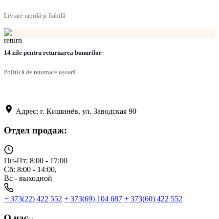
Livrare rapidă și fiabilă
14 zile pentru returnarea bunurilor
Politică de returnare ușoară
Адрес: г. Кишинёв, ул. Заводская 90
Отдел продаж:
Пн-Пт: 8:00 - 17:00
Сб: 8:00 - 14:00,
Вс - выходной
+ 373(22) 422 552
+ 373(69) 104 687
+ 373(60) 422 552
О нас