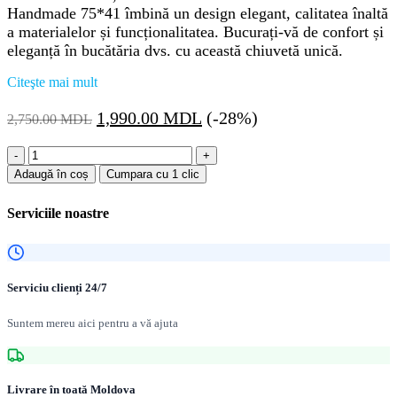
Handmade 75*41 îmbină un design elegant, calitatea înaltă
a materialelor și funcționalitatea. Bucurați-vă de confort și
eleganță în bucătăria dvs. cu această chiuvetă unică.
Citeşte mai mult
Prețul
Prețul
1,990.00
MDL
(-28%)
2,750.00
MDL
inițial
curent
Cantitate
a
este:
Chiuvetă
Adaugă în coș
Cumpara cu 1 clic
fost:
1,990.00 MDL.
pentru
2,750.00 MDL.
bucatărie
Serviciile noastre
dubla
75*41
(sifon
patrat)
Serviciu clienți 24/7
Suntem mereu aici pentru a vă ajuta
Livrare în toată Moldova