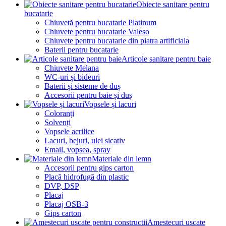
Obiecte sanitare pentru
bucatarie
Chiuvetă pentru bucatarie Platinum
Chiuvete pentru bucatarie Valeso
Chiuvete pentru bucatarie din piatra artificiala
Baterii pentru bucatarie
Articole sanitare pentru baie
Chiuvete Melana
WC-uri și bideuri
Baterii și sisteme de duș
Accesorii pentru baie și duș
Vopsele și lacuri
Coloranți
Solvenți
Vopsele acrilice
Lacuri, bejuri, ulei sicativ
Email, vopsea, spray
Materiale din lemn
Accesorii pentru gips carton
Placă hidrofugă din plastic
DVP, DSP
Placaj
Placaj OSB-3
Gips carton
Amestecuri uscate