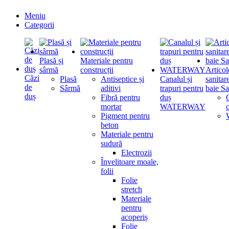
Meniu
Categorii
Plasă și
Materiale pentru
sârmă
construcții
Articol
Căzi
Plasă
Antiseptice și
Canalul și
sanitar
de
Sârmă
aditivi
trapuri pentru
baie Sa
duș
Fibră pentru
duș
mortar
WATERWAY
Pigment pentru
beton
Materiale pentru
sudură
Electrozii
Învelitoare moale,
folii
Folie
stretch
Materiale
pentru
acoperiș
Folie