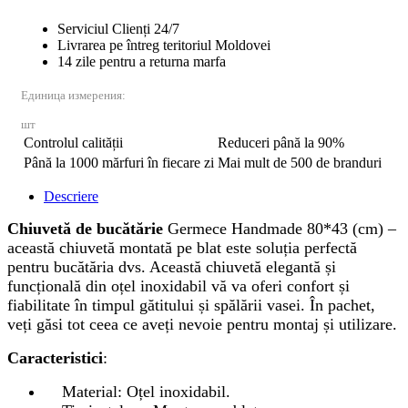
Serviciul Clienți 24/7
Livrarea pe întreg teritoriul Moldovei
14 zile pentru a returna marfa
Единица измерения:
шт
Controlul calității
Reduceri până la 90%
Până la 1000 mărfuri în fiecare zi
Mai mult de 500 de branduri
Descriere
Chiuvetă de bucătărie
Germece Handmade 80*43 (cm) –
această chiuvetă montată pe blat este soluția perfectă
pentru bucătăria dvs. Această chiuvetă elegantă și
funcțională din oțel inoxidabil vă va oferi confort și
fiabilitate în timpul gătitului și spălării vasei. În pachet,
veți găsi tot ceea ce aveți nevoie pentru montaj și utilizare.
Caracteristici
:
Material: Oțel inoxidabil.