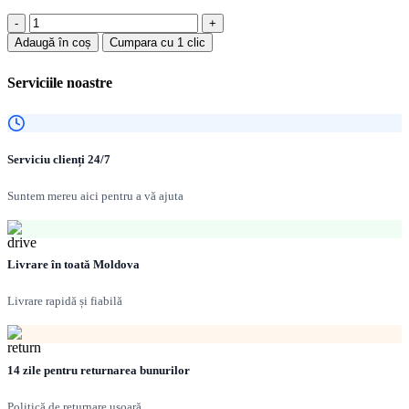
inițial
curent
Cantitate
a
este:
Chiuveta
Adaugă în coș
Cumpara cu 1 clic
fost:
2,890.00 MDL.
pentru
4,100.00 MDL.
bucătărie
Serviciile noastre
Platinum
80*43/230
HD-
D008S
cuporturi
Serviciu clienți 24/7
pt
cuțite
Suntem mereu aici pentru a vă ajuta
Livrare în toată Moldova
Livrare rapidă și fiabilă
14 zile pentru returnarea bunurilor
Politică de returnare ușoară