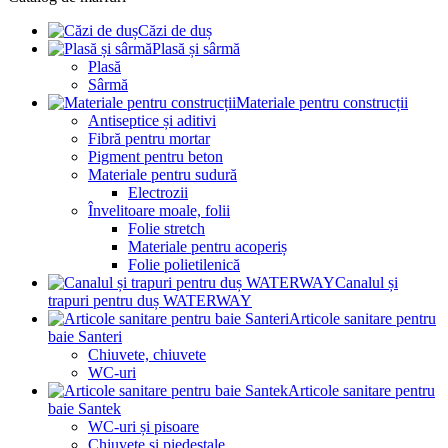
Căzi de duș
Plasă și sârmă
Plasă
Sârmă
Materiale pentru construcții
Antiseptice și aditivi
Fibră pentru mortar
Pigment pentru beton
Materiale pentru sudură
Electrozii
Învelitoare moale, folii
Folie stretch
Materiale pentru acoperiș
Folie polietilenică
Canalul și
trapuri pentru duș WATERWAY
Articole sanitare pentru
baie Santeri
Chiuvete, chiuvete
WC-uri
Articole sanitare pentru
baie Santek
WC-uri și pisoare
Chiuvete și piedestale