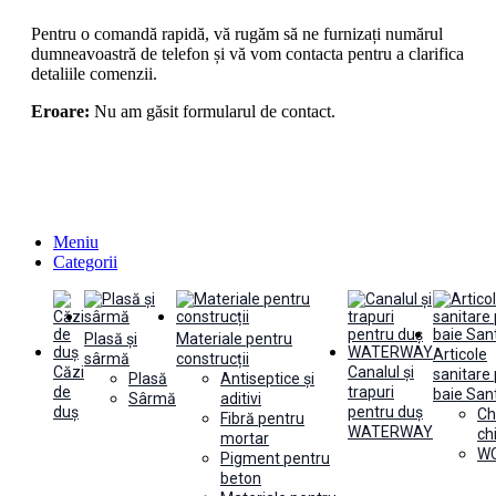
Pentru o comandă rapidă, vă rugăm să ne furnizați numărul
dumneavoastră de telefon și vă vom contacta pentru a clarifica
detaliile comenzii.
Eroare:
Nu am găsit formularul de contact.
Meniu
Categorii
Plasă și
Materiale pentru
Articole
sârmă
construcții
Căzi
Canalul și
sanitare
Plasă
Antiseptice și
de
trapuri
baie Sant
Sârmă
aditivi
duș
pentru duș
Ch
Fibră pentru
WATERWAY
ch
mortar
WC
Pigment pentru
beton