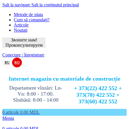
Salt la navigare
Salt la conținutul principal
Metode de plata
Cum să comandați?
Articole
Noutati
Звоните нам!
Проконсультируем
Conectare / înregistrare
RU
RO
Internet magazin cu materiale de construcție
Departament vînzări: Ln-
+ 373(22) 422 552 +
Vn: 8:00 - 17:00.
373(78) 422 552 +
Sîmbătă: 8:00 - 14:00
373(60) 422 552
0
articole
0.00
MDL
Meniu
0
articole
0.00
MDL