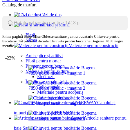
Catalog de marfuri
Căzi de duș
Plasă și sârmă
Plasă
Prima pagină
Shop
Misc
Obiecte sanitare pentru bucatarie
Chiuvete pentru
Sârmă
bucatarie din piatra artificiala
Chiuvetă pentru bucătărie Bogema 7850 negru
Materiale pentru construcții
metalic
Antiseptice și aditivi
-22%
Fibră pentru mortar
Pigment pentru beton
Materiale pentru sudură
Electrozii
Învelitoare moale, folii
Folie stretch
Materiale pentru acoperiș
Folie polietilenică
Canalul și
trapuri pentru duș WATERWAY
Articole sanitare pentru
baie Santeri