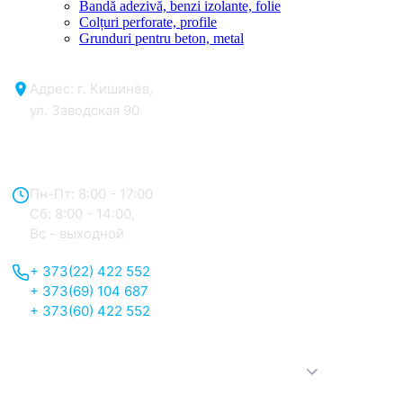
Bandă adezivă, benzi izolante, folie
Colțuri perforate, profile
Grunduri pentru beton, metal
Адрес: г. Кишинёв,
ул. Заводская 90
Отдел продаж:
Пн-Пт: 8:00 - 17:00
Сб: 8:00 - 14:00,
Вс - выходной
+ 373(22) 422 552
+ 373(69) 104 687
+ 373(60) 422 552
О нас