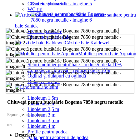
Chiuvete, chiuvete
WC-uri
Articole sanitare pentru
baie Santek
WC-uri și pisoare
Chiuvete și piedestale
Căzi de baie Kaldewei
Mobilier pentru baie Aquaton
Seturi mobilier pentru baie – reduceri de la 10%
Comode cu chiuvetă – reduceri de la 10%
Oglinzi și dulapuri cu oglindă
Dulap cu sertare
Linoleum
Linoleum 1.5m
Chiuvetă pentru bucătărie Bogema 7850 negru metalic
Linoleum 2 m
Linoleum 2,5 m
Единица измерения:
Linoleum 3 m
Linoleum 3,5 m
шт
Linoleum 4 m
Profile pentru podea
Descriere
Șapă pentru acoperiri de podea