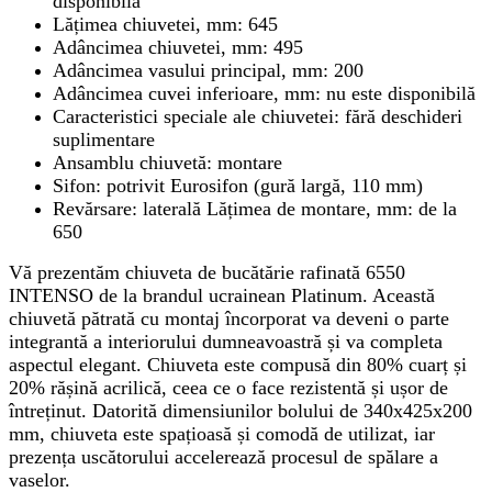
disponibilă
Lățimea chiuvetei, mm: 645
Adâncimea chiuvetei, mm: 495
Adâncimea vasului principal, mm: 200
Adâncimea cuvei inferioare, mm: nu este disponibilă
Caracteristici speciale ale chiuvetei: fără deschideri
suplimentare
Ansamblu chiuvetă: montare
Sifon: potrivit Eurosifon (gură largă, 110 mm)
Revărsare: laterală Lățimea de montare, mm: de la
650
Vă prezentăm chiuveta de bucătărie rafinată 6550
INTENSO de la brandul ucrainean Platinum. Această
chiuvetă pătrată cu montaj încorporat va deveni o parte
integrantă a interiorului dumneavoastră și va completa
aspectul elegant. Chiuveta este compusă din 80% cuarț și
20% rășină acrilică, ceea ce o face rezistentă și ușor de
întreținut. Datorită dimensiunilor bolului de 340x425x200
mm, chiuveta este spațioasă și comodă de utilizat, iar
prezența uscătorului accelerează procesul de spălare a
vaselor.