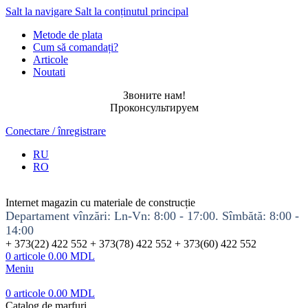
Salt la navigare
Salt la conținutul principal
Metode de plata
Cum să comandați?
Articole
Noutati
Звоните нам!
Проконсультируем
Conectare / înregistrare
RU
RO
Internet magazin cu materiale de construcție
Departament vînzări: Ln-Vn: 8:00 - 17:00. Sîmbătă: 8:00 -
14:00
+ 373(22) 422 552 + 373(78) 422 552 + 373(60) 422 552
0
articole
0.00
MDL
Meniu
0
articole
0.00
MDL
Catalog de marfuri