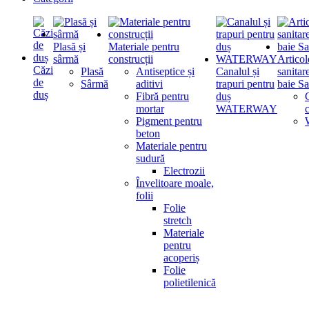
Plasă și
Materiale pentru
sârmă
construcții
Articol
Căzi
Plasă
Antiseptice și
Canalul și
sanitar
de
Sârmă
aditivi
trapuri pentru
baie Sa
duș
Fibră pentru
duș
mortar
WATERWAY
Pigment pentru
beton
Materiale pentru
sudură
Electrozii
Învelitoare moale,
folii
Folie
stretch
Materiale
pentru
acoperiș
Folie
polietilenică