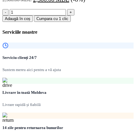
inițial
curent
Cantitate
a
este:
Chiuvetă
Adaugă în coș
Cumpara cu 1 clic
fost:
2,300.00 MDL.
pentru
2,500.00 MDL.
bucătărie
Serviciile noastre
Inteso
6550
negru
metalic
Serviciu clienți 24/7
Suntem mereu aici pentru a vă ajuta
Livrare în toată Moldova
Livrare rapidă și fiabilă
14 zile pentru returnarea bunurilor