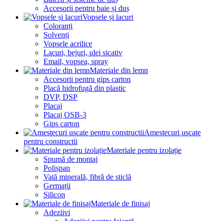
Accesorii pentru baie și duș
Vopsele și lacuri
Coloranți
Solvenți
Vopsele acrilice
Lacuri, bejuri, ulei sicativ
Email, vopsea, spray
Materiale din lemn
Accesorii pentru gips carton
Placă hidrofugă din plastic
DVP, DSP
Placaj
Placaj OSB-3
Gips carton
Amestecuri uscate
pentru constructii
Materiale pentru izolație
Spumă de montaj
Polișpan
Vată minerală, fibră de sticlă
Germații
Silicon
Materiale de finisaj
Adeziivi