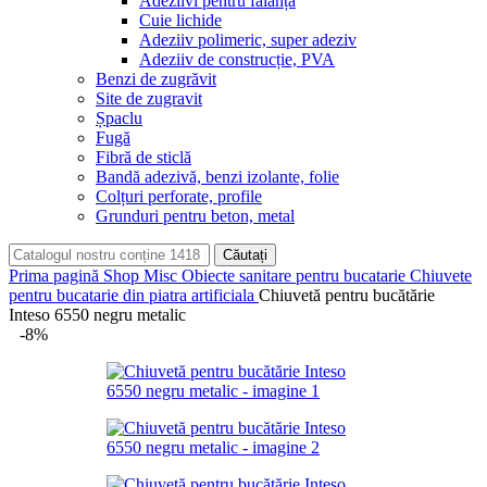
Adeziivi pentru faianță
Cuie lichide
Adeziiv polimeric, super adeziv
Adeziiv de construcție, PVA
Benzi de zugrăvit
Site de zugravit
Șpaclu
Fugă
Fibră de sticlă
Bandă adezivă, benzi izolante, folie
Colțuri perforate, profile
Grunduri pentru beton, metal
Căutați
Prima pagină
Shop
Misc
Obiecte sanitare pentru bucatarie
Chiuvete
pentru bucatarie din piatra artificiala
Chiuvetă pentru bucătărie
Inteso 6550 negru metalic
-8%