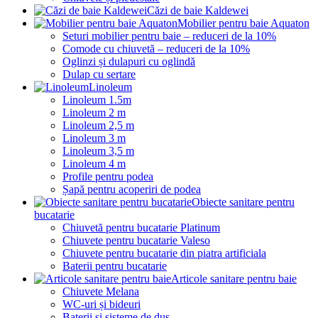
Căzi de baie Kaldewei
Mobilier pentru baie Aquaton
Seturi mobilier pentru baie – reduceri de la 10%
Comode cu chiuvetă – reduceri de la 10%
Oglinzi și dulapuri cu oglindă
Dulap cu sertare
Linoleum
Linoleum 1.5m
Linoleum 2 m
Linoleum 2,5 m
Linoleum 3 m
Linoleum 3,5 m
Linoleum 4 m
Profile pentru podea
Șapă pentru acoperiri de podea
Obiecte sanitare pentru
bucatarie
Chiuvetă pentru bucatarie Platinum
Chiuvete pentru bucatarie Valeso
Chiuvete pentru bucatarie din piatra artificiala
Baterii pentru bucatarie
Articole sanitare pentru baie
Chiuvete Melana
WC-uri și bideuri
Baterii și sisteme de duș