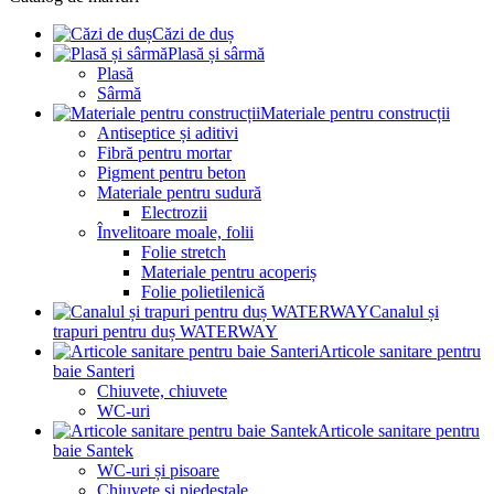
Căzi de duș
Plasă și sârmă
Plasă
Sârmă
Materiale pentru construcții
Antiseptice și aditivi
Fibră pentru mortar
Pigment pentru beton
Materiale pentru sudură
Electrozii
Învelitoare moale, folii
Folie stretch
Materiale pentru acoperiș
Folie polietilenică
Canalul și
trapuri pentru duș WATERWAY
Articole sanitare pentru
baie Santeri
Chiuvete, chiuvete
WC-uri
Articole sanitare pentru
baie Santek
WC-uri și pisoare
Chiuvete și piedestale