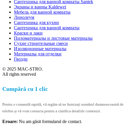
Сантехника для ванной комнаты Santek
Экраны и ванны Kaldewei
Мебель для ванной комнаты
Линолеум
Сантехника для кухни
Сантехника для ванной комнаты
Краски и лаки
Пиломатериалы и листовые материалы
Сухие строительные смеси
Изоляционные материалы
Материалы для отделки
Гвозди
© 2025 MAC-STRO.
All rights reserved
Cumpără cu 1 clic
Pentru o comandă rapidă, vă rugăm să ne furnizați numărul dumneavoastră de
telefon și vă vom contacta pentru a clarifica detaliile comenzii.
Eroare:
Nu am găsit formularul de contact.