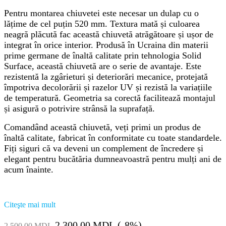
Pentru montarea chiuvetei este necesar un dulap cu o
lățime de cel puțin 520 mm. Textura mată și culoarea
neagră plăcută fac această chiuvetă atrăgătoare și ușor de
integrat în orice interior. Produsă în Ucraina din materii
prime germane de înaltă calitate prin tehnologia Solid
Surface, această chiuvetă are o serie de avantaje. Este
rezistentă la zgârieturi și deteriorări mecanice, protejată
împotriva decolorării și razelor UV și rezistă la variațiile
de temperatură. Geometria sa corectă facilitează montajul
și asigură o potrivire strânsă la suprafață.
Comandând această chiuvetă, veți primi un produs de
înaltă calitate, fabricat în conformitate cu toate standardele.
Fiți siguri că va deveni un complement de încredere și
elegant pentru bucătăria dumneavoastră pentru mulți ani de
acum înainte.
Citeşte mai mult
Prețul
Prețul
2,300.00
MDL
(-8%)
2,500.00
MDL