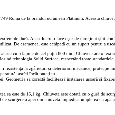
 7749 Roma de la brandul ucrainean Platinum. Această chiuvetă
extrem de dură. Acest lucru o face ușor de întreținut și îi con
ilizat. De asemenea, este echipată cu un suport pentru a usca 
ătărie cu o lățime de cel puțin 800 mm. Chiuveta are o textură
losind tehnologia Solid Surface, respectând toate standardele
 rezistența la zgârieturi și deteriorări mecanice, protecție îm
eratură, astfel încât puteți tu
etei. Geometria sa corectă facilitează instalarea ușoară și fixa
a sa este de 16,1 kg. Chiuveta este dotată cu o gură de scur
ral de scurgere a apei din chiuvetă împiedică umplerea cu apă a