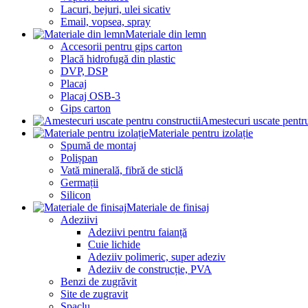
Lacuri, bejuri, ulei sicativ
Email, vopsea, spray
Materiale din lemn
Accesorii pentru gips carton
Placă hidrofugă din plastic
DVP, DSP
Placaj
Placaj OSB-3
Gips carton
Amestecuri uscate pentru
Materiale pentru izolație
Spumă de montaj
Polișpan
Vată minerală, fibră de sticlă
Germații
Silicon
Materiale de finisaj
Adeziivi
Adeziivi pentru faianță
Cuie lichide
Adeziiv polimeric, super adeziv
Adeziiv de construcție, PVA
Benzi de zugrăvit
Site de zugravit
Șpaclu