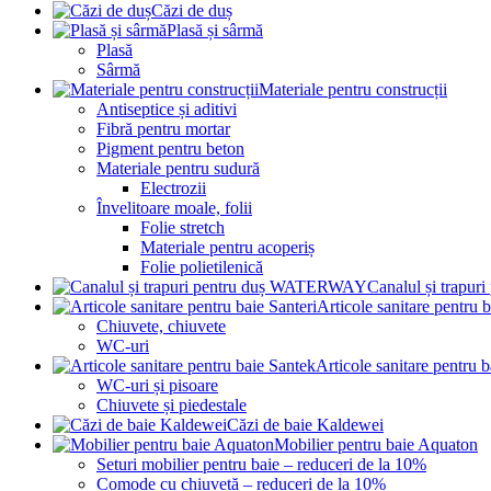
Căzi de duș
Plasă și sârmă
Plasă
Sârmă
Materiale pentru construcții
Antiseptice și aditivi
Fibră pentru mortar
Pigment pentru beton
Materiale pentru sudură
Electrozii
Învelitoare moale, folii
Folie stretch
Materiale pentru acoperiș
Folie polietilenică
Canalul și trap
Articole sanitare pentru b
Chiuvete, chiuvete
WC-uri
Articole sanitare pentru 
WC-uri și pisoare
Chiuvete și piedestale
Căzi de baie Kaldewei
Mobilier pentru baie Aquaton
Seturi mobilier pentru baie – reduceri de la 10%
Comode cu chiuvetă – reduceri de la 10%