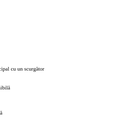
cipal cu un scurgător
ibilă
lă