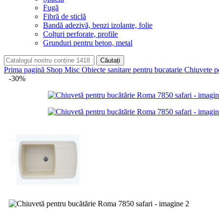
Fugă
Fibră de sticlă
Bandă adezivă, benzi izolante, folie
Colțuri perforate, profile
Grunduri pentru beton, metal
Căutați
Prima pagină
Shop
Misc
Obiecte sanitare pentru bucatarie
Chiuvete pe
-30%