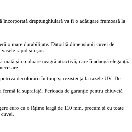
 încorporată dreptunghiulară va fi o adăugare frumoasă la
feră o mare durabilitate. Datorită dimensiunii cuvei de
vasele rapid și ușor.
 mată și o culoare neagră atractivă, care îi adaugă eleganță.
 necesare.
potriva decolorării în timp și rezistență la razele UV. De
rea fermă la suprafață. Perioada de garanție pentru chiuvetă
gere euro cu o lățime largă de 110 mm, precum și cu toate
 cuvei.