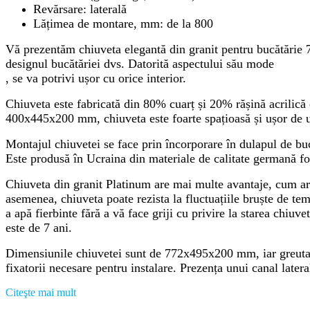
Revărsare: laterală
Lățimea de montare, mm: de la 800
Vă prezentăm chiuveta elegantă din granit pentru bucătărie
designul bucătăriei dvs. Datorită aspectului său mode
, se va potrivi ușor cu orice interior.
Chiuveta este fabricată din 80% cuarț și 20% rășină acrilică 
400x445x200 mm, chiuveta este foarte spațioasă și ușor de ut
Montajul chiuvetei se face prin încorporare în dulapul de buc
Este produsă în Ucraina din materiale de calitate germană fo
Chiuveta din granit Platinum are mai multe avantaje, cum ar fi
asemenea, chiuveta poate rezista la fluctuațiile bruște de temp
a apă fierbinte fără a vă face griji cu privire la starea chiuv
este de 7 ani.
Dimensiunile chiuvetei sunt de 772x495x200 mm, iar greutate
fixatorii necesare pentru instalare. Prezența unui canal late
Citeşte mai mult