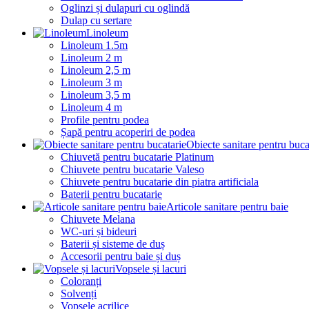
Oglinzi și dulapuri cu oglindă
Dulap cu sertare
Linoleum
Linoleum 1.5m
Linoleum 2 m
Linoleum 2,5 m
Linoleum 3 m
Linoleum 3,5 m
Linoleum 4 m
Profile pentru podea
Șapă pentru acoperiri de podea
Obiecte sanitare pentru buca
Chiuvetă pentru bucatarie Platinum
Chiuvete pentru bucatarie Valeso
Chiuvete pentru bucatarie din piatra artificiala
Baterii pentru bucatarie
Articole sanitare pentru baie
Chiuvete Melana
WC-uri și bideuri
Baterii și sisteme de duș
Accesorii pentru baie și duș
Vopsele și lacuri
Coloranți
Solvenți
Vopsele acrilice