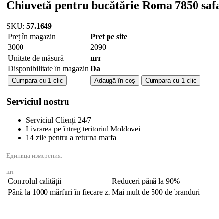
Chiuvetă pentru bucătărie Roma 7850 saf
SKU:
57.1649
Preț în magazin
Pret pe site
3000
2090
Unitate de măsură
шт
Disponibilitate în magazin
Da
Cantitate
Cumpara cu 1 clic
Adaugă în coș
Cumpara cu 1 clic
Chiuvetă
pentru
Serviciul nostru
bucătărie
Roma
Serviciul Clienți 24/7
7850
Livrarea pe întreg teritoriul Moldovei
safari
14 zile pentru a returna marfa
Единица измерения:
шт
Controlul calității
Reduceri până la 90%
Până la 1000 mărfuri în fiecare zi
Mai mult de 500 de branduri