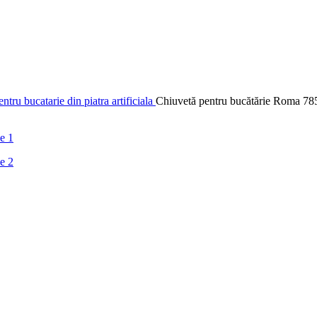
ntru bucatarie din piatra artificiala
Chiuvetă pentru bucătărie Roma 785