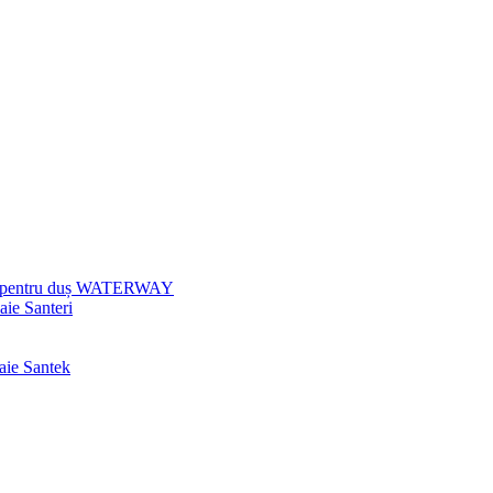
uri pentru duș WATERWAY
aie Santeri
baie Santek