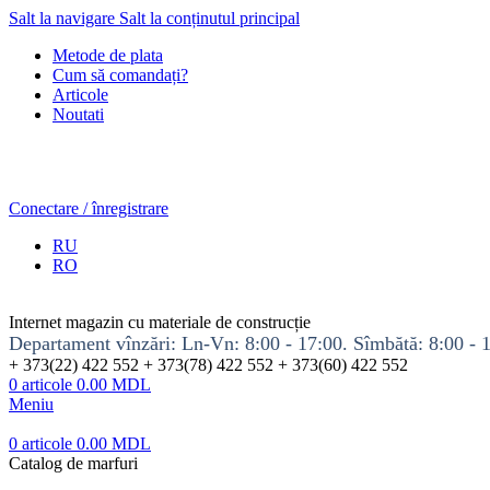
Salt la navigare
Salt la conținutul principal
Metode de plata
Cum să comandați?
Articole
Noutati
Conectare / înregistrare
RU
RO
Internet magazin cu materiale de construcție
Departament vînzări: Ln-Vn: 8:00 - 17:00. Sîmbătă: 8:00 - 
+ 373(22) 422 552 + 373(78) 422 552 + 373(60) 422 552
0
articole
0.00
MDL
Meniu
0
articole
0.00
MDL
Catalog de marfuri