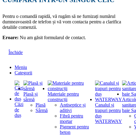
Pentru o comandă rapidă, vă rugăm să ne furnizați numărul
dumneavoastră de telefon și vă vom contacta pentru a clarifica
detaliile comenzii.
Eroare:
Nu am găsit formularul de contact.
Închide
Meniu
Categorii
Plasă și
Materiale pentru
sârmă
construcții
Articol
Căzi
Plasă
Antiseptice și
Canalul și
sanitar
de
Sârmă
aditivi
trapuri pentru
baie Sa
duș
Fibră pentru
duș
mortar
WATERWAY
Pigment pentru
beton