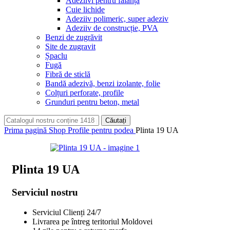
Adeziivi pentru faianță
Cuie lichide
Adeziiv polimeric, super adeziv
Adeziiv de construcție, PVA
Benzi de zugrăvit
Site de zugravit
Șpaclu
Fugă
Fibră de sticlă
Bandă adezivă, benzi izolante, folie
Colțuri perforate, profile
Grunduri pentru beton, metal
Căutați
Prima pagină
Shop
Profile pentru podea
Plinta 19 UA
Plinta 19 UA
Serviciul nostru
Serviciul Clienți 24/7
Livrarea pe întreg teritoriul Moldovei