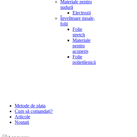
Materiale pentru
sudură
Electrozii
Învelitoare moale,
folii
Folie
stretch
Materiale
pentru
acoperiș
Folie
polietilenică
Metode de plata
Cum să comandați?
Articole
Noutati