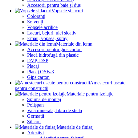
Accesorii pentru baie și duș
Vopsele și lacuri
Coloranți
Solvenți
Vopsele acrilice
Lacuri, bejuri, ulei sicativ
Email, vopsea, spray
Materiale din lemn
Accesorii pentru gips carton
Placă hidrofugă din plastic
DVP, DSP
Placaj
Placaj OSB-3
Gips carton
Amestecuri uscate
pentru constructii
Materiale pentru izolație
Spumă de montaj
Polișpan
Vată minerală, fibră de sticlă
Germații
Silicon
Materiale de finisaj
Adeziivi