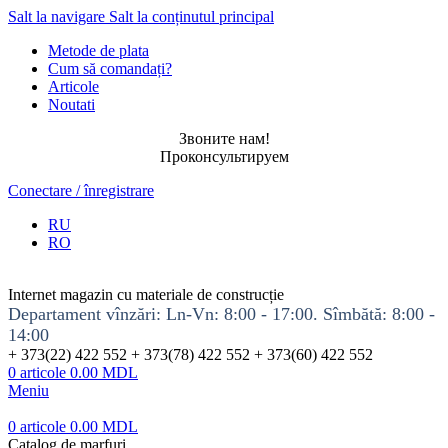
Salt la navigare
Salt la conținutul principal
Metode de plata
Cum să comandați?
Articole
Noutati
Звоните нам!
Проконсультируем
Conectare / înregistrare
RU
RO
Internet magazin cu materiale de construcție
Departament vînzări: Ln-Vn: 8:00 - 17:00. Sîmbătă: 8:00 -
14:00
+ 373(22) 422 552 + 373(78) 422 552 + 373(60) 422 552
0
articole
0.00
MDL
Meniu
0
articole
0.00
MDL
Catalog de marfuri