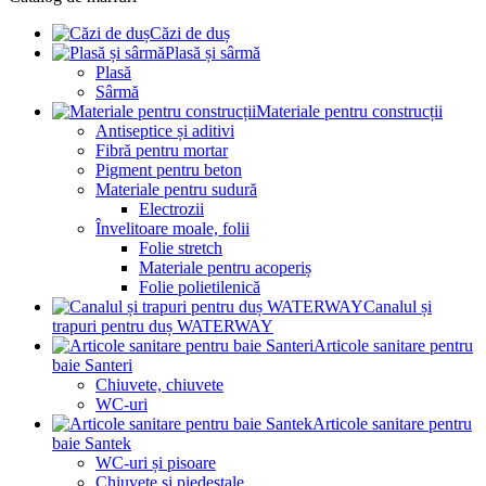
Căzi de duș
Plasă și sârmă
Plasă
Sârmă
Materiale pentru construcții
Antiseptice și aditivi
Fibră pentru mortar
Pigment pentru beton
Materiale pentru sudură
Electrozii
Învelitoare moale, folii
Folie stretch
Materiale pentru acoperiș
Folie polietilenică
Canalul și
trapuri pentru duș WATERWAY
Articole sanitare pentru
baie Santeri
Chiuvete, chiuvete
WC-uri
Articole sanitare pentru
baie Santek
WC-uri și pisoare
Chiuvete și piedestale