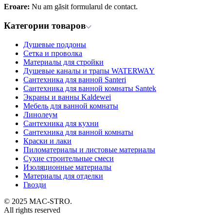
Eroare:
Nu am găsit formularul de contact.
Категории товаров
Душевые поддоны
Сетка и проволка
Материалы для стройки
Душевые каналы и трапы WATERWAY
Сантехника для ванной Santeri
Сантехника для ванной комнаты Santek
Экраны и ванны Kaldewei
Мебель для ванной комнаты
Линолеум
Сантехника для кухни
Сантехника для ванной комнаты
Краски и лаки
Пиломатериалы и листовые материалы
Сухие строительные смеси
Изоляционные материалы
Материалы для отделки
Гвозди
© 2025 MAC-STRO.
All rights reserved