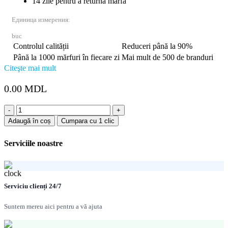
14 zile pentru a returna marfa
Единица измерения:
buc
Controlul calității
Reduceri până la 90%
Până la 1000 mărfuri în fiecare zi
Mai mult de 500 de branduri
Citeşte mai mult
0.00
MDL
Cantitate
Plinta
Adaugă în coș
Cumpara cu 1 clic
19
UA
Serviciile noastre
Serviciu clienți 24/7
Suntem mereu aici pentru a vă ajuta