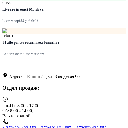
Livrare în toată Moldova
Livrare rapidă și fiabilă
14 zile pentru returnarea bunurilor
Politică de returnare ușoară
Адрес: г. Кишинёв, ул. Заводская 90
Отдел продаж:
Пн-Пт: 8:00 - 17:00
Сб: 8:00 - 14:00,
Вс - выходной
+ 373(22) 422 552
+ 373(69) 104 687
+ 373(60) 422 552