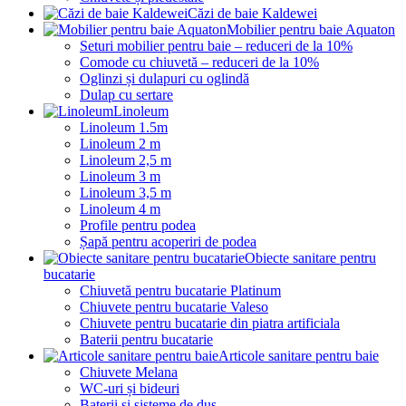
Căzi de baie Kaldewei
Mobilier pentru baie Aquaton
Seturi mobilier pentru baie – reduceri de la 10%
Comode cu chiuvetă – reduceri de la 10%
Oglinzi și dulapuri cu oglindă
Dulap cu sertare
Linoleum
Linoleum 1.5m
Linoleum 2 m
Linoleum 2,5 m
Linoleum 3 m
Linoleum 3,5 m
Linoleum 4 m
Profile pentru podea
Șapă pentru acoperiri de podea
Obiecte sanitare pentru
bucatarie
Chiuvetă pentru bucatarie Platinum
Chiuvete pentru bucatarie Valeso
Chiuvete pentru bucatarie din piatra artificiala
Baterii pentru bucatarie
Articole sanitare pentru baie
Chiuvete Melana
WC-uri și bideuri
Baterii și sisteme de duș