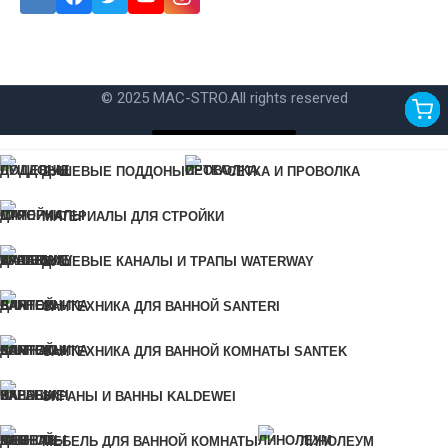
Ошибка:
Контактная форма не найдена.
© 2025 MAC-STRO.
All rights reserved
Купить в 1 клик
ДУШЕВЫЕ ПОДДОНЫ
СЕТКА И ПРОВОЛКА
Для быстрого заказа укажите свой номер телефона, мы свяжемся
МАТЕРИАЛЫ ДЛЯ СТРОЙКИ
с вами для уточнения деталей заказа.
Ошибка:
Контактная форма не найдена.
ДУШЕВЫЕ КАНАЛЫ И ТРАПЫ WATERWAY
САНТЕХНИКА ДЛЯ ВАННОЙ SANTERI
КУПИТЬ В 1 КЛИК
САНТЕХНИКА ДЛЯ ВАННОЙ КОМНАТЫ SANTEK
Для быстрого заказа укажите свой номер телефона, мы
ЭКРАНЫ И ВАННЫ KALDEWEI
свяжемся с вами для уточнения деталей заказа.
Ошибка:
Контактная форма не найдена.
МЕБЕЛЬ ДЛЯ ВАННОЙ КОМНАТЫ
ЛИНОЛЕУМ