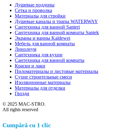
Душевые поддоны
Сетка и проволка
Материалы для стройки
Душевые каналы и трапы WATERWAY
Сантехника для ванной Santeri
Сантехника для ванной комнаты Santek
Экраны и ванны Kaldewei
Мебель для ванной комнаты
Линолеум
Сантехника для кухни
Сантехника для ванной комнаты
Краски и лаки
Пиломатериалы и листовые материалы
Сухие строительные смеси
Изоляционные материалы
Материалы для отделки
Гвозди
© 2025 MAC-STRO.
All rights reserved
Cumpără cu 1 clic