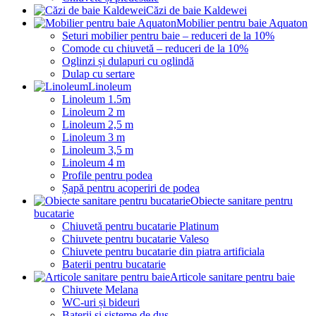
Căzi de baie Kaldewei
Mobilier pentru baie Aquaton
Seturi mobilier pentru baie – reduceri de la 10%
Comode cu chiuvetă – reduceri de la 10%
Oglinzi și dulapuri cu oglindă
Dulap cu sertare
Linoleum
Linoleum 1.5m
Linoleum 2 m
Linoleum 2,5 m
Linoleum 3 m
Linoleum 3,5 m
Linoleum 4 m
Profile pentru podea
Șapă pentru acoperiri de podea
Obiecte sanitare pentru
bucatarie
Chiuvetă pentru bucatarie Platinum
Chiuvete pentru bucatarie Valeso
Chiuvete pentru bucatarie din piatra artificiala
Baterii pentru bucatarie
Articole sanitare pentru baie
Chiuvete Melana
WC-uri și bideuri
Baterii și sisteme de duș