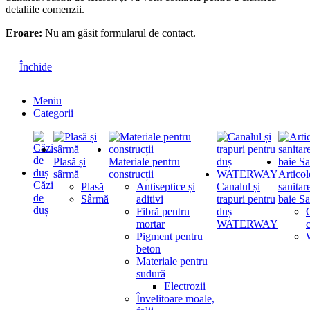
detaliile comenzii.
Eroare:
Nu am găsit formularul de contact.
Închide
Meniu
Categorii
Plasă și
Materiale pentru
sârmă
construcții
Articol
Căzi
Plasă
Antiseptice și
Canalul și
sanitar
de
Sârmă
aditivi
trapuri pentru
baie Sa
duș
Fibră pentru
duș
mortar
WATERWAY
Pigment pentru
beton
Materiale pentru
sudură
Electrozii
Învelitoare moale,