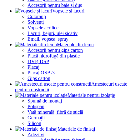
Accesorii pentru baie și duș
Vopsele și lacuri
Coloranți
Solvenți
Vopsele acrilice
Lacuri, bejuri, ulei sicativ
Email, vopsea, spray
Materiale din lemn
Accesorii pentru gips carton
Placă hidrofugă din plastic
DVP, DSP
Placaj
Placaj OSB-3
Gips carton
Amestecuri uscate
pentru constructii
Materiale pentru izolație
Spumă de montaj
Polișpan
Vată minerală, fibră de sticlă
Germații
Silicon
Materiale de finisaj
Adeziivi