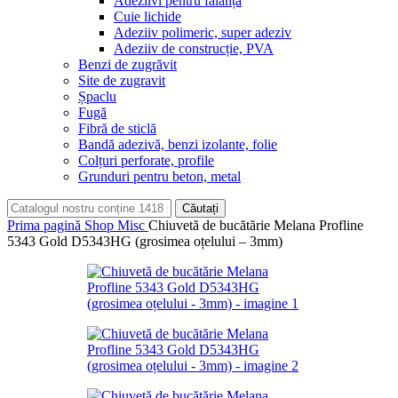
Adeziivi pentru faianță
Cuie lichide
Adeziiv polimeric, super adeziv
Adeziiv de construcție, PVA
Benzi de zugrăvit
Site de zugravit
Șpaclu
Fugă
Fibră de sticlă
Bandă adezivă, benzi izolante, folie
Colțuri perforate, profile
Grunduri pentru beton, metal
Căutați
Prima pagină
Shop
Misc
Chiuvetă de bucătărie Melana Profline
5343 Gold D5343HG (grosimea oțelului – 3mm)