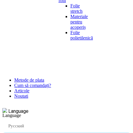
folii
Folie
stretch
Materiale
pentru
acoperiș
Folie
polietilenică
Metode de plata
Cum să comandați?
Articole
Noutati
Language
Русский