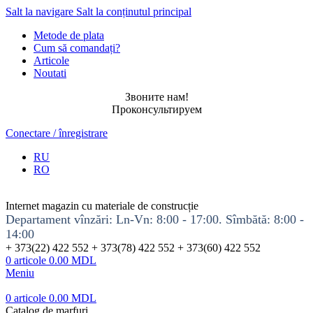
Salt la navigare
Salt la conținutul principal
Metode de plata
Cum să comandați?
Articole
Noutati
Звоните нам!
Проконсультируем
Conectare / înregistrare
RU
RO
Internet magazin cu materiale de construcție
Departament vînzări: Ln-Vn: 8:00 - 17:00. Sîmbătă: 8:00 -
14:00
+ 373(22) 422 552 + 373(78) 422 552 + 373(60) 422 552
0
articole
0.00
MDL
Meniu
0
articole
0.00
MDL
Catalog de marfuri