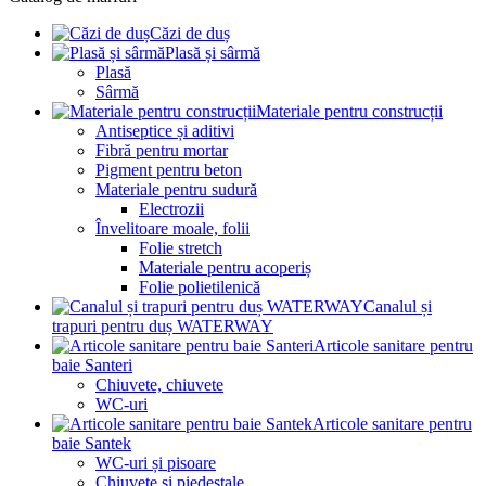
Căzi de duș
Plasă și sârmă
Plasă
Sârmă
Materiale pentru construcții
Antiseptice și aditivi
Fibră pentru mortar
Pigment pentru beton
Materiale pentru sudură
Electrozii
Învelitoare moale, folii
Folie stretch
Materiale pentru acoperiș
Folie polietilenică
Canalul și
trapuri pentru duș WATERWAY
Articole sanitare pentru
baie Santeri
Chiuvete, chiuvete
WC-uri
Articole sanitare pentru
baie Santek
WC-uri și pisoare
Chiuvete și piedestale