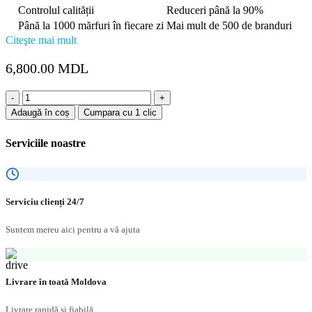
Controlul calității
Reduceri până la 90%
Până la 1000 mărfuri în fiecare zi
Mai mult de 500 de branduri
Citeşte mai mult
6,800.00
MDL
Cantitate
Chiuvetă
Adaugă în coș
Cumpara cu 1 clic
de
bucătărie
Serviciile noastre
Melana
Profline
5343
Gold
D5343HG
Serviciu clienți 24/7
(grosimea
oțelului
Suntem mereu aici pentru a vă ajuta
-
3mm)
Livrare în toată Moldova
Livrare rapidă și fiabilă