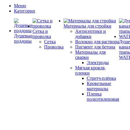
Меню
Категории
Материалы для стройки
Сетка и
Антисептики и
Душевые
проволка
добавки
поддоны
Сетка
Волокно для раствора
Душе
Проволка
Пигмент для бетона
кана
Материалы для
трап
сварки
WAT
Электроды
Мягкая кровля,
пленки
Стретч-плёнка
Кровельные
материалы
Пленка
полиэтиленовая