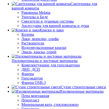
Сантехника для
ванной комнаты
Раковины Melana
Унитазы и Биде
Смесители и душевые системы
Аксессуары для ванной комнаты и душа
Краски и лаки
Колеры
Лаки, морилки, олифа
Растворители
Водоэмульсионные краски
Эмаль, краска, спрей
Пиломатериалы и листовые материалы
Комплектующие для гипсокартона
ДВП, ДСП
Фанера
Гипсокартон
Фанера OSB-3
Сухие строительные смеси
Изоляционные материалы
Пена монтажная
Пенопласт
Минеральная вата, стекловолокно
Герметики