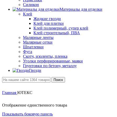
Силикон
Материалы для отделки
Клей
Жидкие гвозди
Клей для плитки
Клей полимерный, супер клей
Клей строительный, ПВА
Малярные ленты
Малярные сетки
Шпатлевки
Фуга
Скотч, изоленты, пленка
Уголки перфорированные, маяки
Грунтовки по бетону, металлу
Гвозди
Поиск
Главная
ЮТЕКС
Отображение единственного товара
Показывать боковую панель