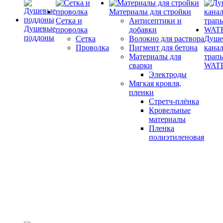
Материалы для стройки
Сетка и
Антисептики и
Душевые
проволка
добавки
поддоны
Сетка
Волокно для раствора
Душе
Проволка
Пигмент для бетона
кана
Материалы для
трап
сварки
WAT
Электроды
Мягкая кровля,
пленки
Стретч-плёнка
Кровельные
материалы
Пленка
полиэтиленовая