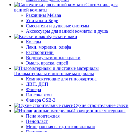
Сантехника для
ванной комнаты
Раковины Melana
Унитазы и Биде
Смесители и душевые системы
Аксессуары для ванной комнаты и душа
Краски и лаки
Колеры
Лаки, морилки, олифа
Растворители
Водоэмульсионные краски
Эмаль, краска, спрей
Пиломатериалы и листовые материалы
Комплектующие для гипсокартона
ДВП, ДСП
Фанера
Гипсокартон
Фанера OSB-3
Сухие строительные смеси
Изоляционные материалы
Пена монтажная
Пенопласт
Минеральная вата, стекловолокно
Герметики