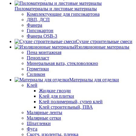
Пиломатериалы и листовые материалы
Комплектующие для гипсокартона
ДВП, ДСП
Фанера
Гипсокартон
Фанера OSB-3
Сухие строительные смеси
Изоляционные материалы
Пена монтажная
Пенопласт
Минеральная вата, стекловолокно
Герметики
Силикон
Материалы для отделки
Клей
Жидкие гвозди
Клей для плитки
Клей полимерный, супер клей
Клей строительный, ПВА
Малярные ленты
Малярные сетки
Шпатлевки
Фуга
Скотч, изоленты, пленка