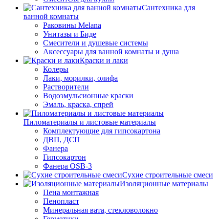
Сантехника для
ванной комнаты
Раковины Melana
Унитазы и Биде
Смесители и душевые системы
Аксессуары для ванной комнаты и душа
Краски и лаки
Колеры
Лаки, морилки, олифа
Растворители
Водоэмульсионные краски
Эмаль, краска, спрей
Пиломатериалы и листовые материалы
Комплектующие для гипсокартона
ДВП, ДСП
Фанера
Гипсокартон
Фанера OSB-3
Сухие строительные смеси
Изоляционные материалы
Пена монтажная
Пенопласт
Минеральная вата, стекловолокно
Герметики