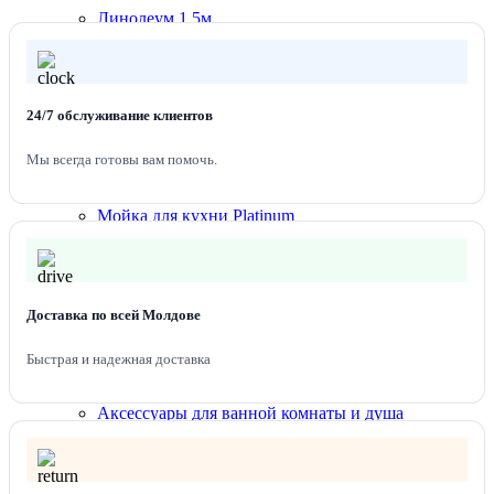
однослойном покрытии: 0,125-0,17 кг/м². ВЫСЫХАНИЕ
Линолеум 1.5м
Первый слой при температуре +20°С — 30 минут; полное
Линолеум 2 м
высыхание — 4 часа. ХРАНЕНИЕ Хранить в герметичной
Линолеум 2,5 м
фирменной таре, при температуре от +5°С до +25°С, в сухих и
Линолеум 3 м
защищенных от солнечных лучей местах. СРОК ГОДНОСТИ
Линолеум 3,5 м
24/7 обслуживание клиентов
— 12 месяцев.
Линолеум 4 м
Плинтуса для пола
Подложка под напольные покрытия
Мы всегда готовы вам помочь.
Сантехника для кухни
Мойка для кухни Platinum
Мойки для кухни Valeso
Мойки для кухни из искусственного камня
Смесителя для кухни
Сантехника для
Доставка по всей Молдове
ванной комнаты
Раковины Melana
Быстрая и надежная доставка
Унитазы и Биде
Смесители и душевые системы
Аксессуары для ванной комнаты и душа
Краски и лаки
Колеры
Лаки, морилки, олифа