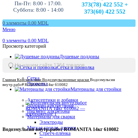
Пн-Пт: 8:00 - 17:00.
373(78) 422 552 +
Суббота: 8:00 - 14:00
373(60) 422 552
0
элементы
0.00
MDL
Меню
0
элементы
0.00
MDL
Просмотр категорий
Душевые поддоны
Сетка и проволка
Сетка
Главная
Краски и лаки
Водоэмульсионные краски
Водоэмульсия
Проволка
внутр.работ ROMANITA 14кг 610082
Материалы для стройки
Антисептики и добавки
Волокно для раствора
Пигмент для бетона
Материалы для сварки
Электроды
Мягкая кровля, пленки
Водоэмульсия внутр.работ ROMANITA 14кг 610082
Стретч-плёнка