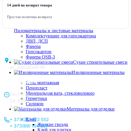
Растворители
14 дней на возврат товара
Водоэмульсионные краски
Эмаль, краска, спрей
Простая политика возврата
Пиломатериалы и листовые материалы
Комплектующие для гипсокартона
ДВП, ДСП
Фанера
Гипсокартон
Фанера OSB-3
Адрес: г. Кишинёв,
Сухие строительные смеси
ул. Заводская 90
Изоляционные материалы
Отдел продаж:
Пена монтажная
Пенопласт
Минеральная вата, стекловолокно
Пн-Пт: 8:00 - 17:00
Герметики
Сб: 8:00 - 14:00,
Силикон
Вс - выходной
Материалы для отделки
Клей
+ 373(22) 422 552
Жидкие гвозди
+ 373(69) 104 687
Клей для плитки