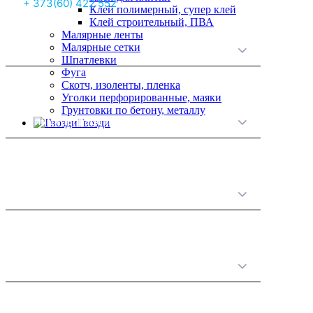
+ 373(60) 422 552
Клей полимерный, супер клей
Клей строительный, ПВА
Малярные ленты
Малярные сетки
О нас
Шпатлевки
Фуга
Скотч, изоленты, пленка
Уголки перфорированные, маяки
Грунтовки по бетону, металлу
Принципы работы
Гвозди
Полезная информация
Категории товаров