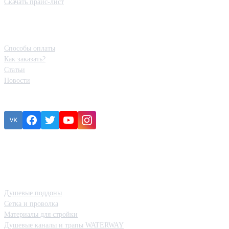
Скачать прайс-лист
Полезная информация
Способы оплаты
Как заказать?
Статьи
Новости
Подписка
Ошибка:
Контактная форма не найдена.
Категории товаров
Душевые поддоны
Сетка и проволка
Материалы для стройки
Душевые каналы и трапы WATERWAY