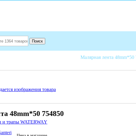
Поиск
 для отделки
Скотч, изоленты, пленка
Малярная лента 48mm*50 
та 48mm*50 754850
ы и трапы WATERWAY
anteri
Цена в магазине