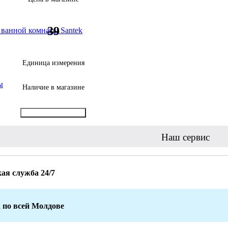
39
 ванной комнаты Santek
Единица измерения
ы
Наличие в магазине
Купить в 1 клик
Наш сервис
ая служба 24/7
 по всей Молдове