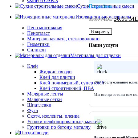
Фанера OSB-3
Сухие строительные смеси
Подробнее
Изоляционные материалы
Первонач
36.00
M
39.00
MDL
цена
Пена монтажная
составля
В корзину
Пенопласт
Минеральная вата, стекловолокно
39.00 MD
Герметики
Наши услуги
Силикон
Материалы для отделки
Клей
Жидкие гвозди
Клей для плитки
24/7 обслуживание клие
Клей полимерный, супер клей
Клей строительный, ПВА
Малярные ленты
Мы всегда готовы вам по
Малярные сетки
Шпатлевки
Фуга
Скотч, изоленты, пленка
Уголки перфорированные, маяки
Грунтовки по бетону, металлу
Гвозди
Доставка по всей Молд