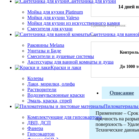
Сантехника для кухни
14 дней 
Мойка для кухни Platinum
Мойки для кухни Valeso
Мойки для кухни из искусственного камня
Единица измерения:
Смесителя для кухни
Сантехника для ванно
buc
Раковины Melana
Унитазы и Биде
Контроль
Смесители и душевые системы
Аксессуары для ванной комнаты и душа
До 1000 
Краски и лаки
Колеры
Лаки, морилки, олифа
Растворители
Описание
Водоэмульсионные краски
Эмаль, краска, спрей
Пиломатериалы 
Применение – Срок 
Комплектующие для гипсокартона
прочность на разры
ДВП, ДСП
поверхность – Удале
Фанера
Технические данные
Гипсокартон