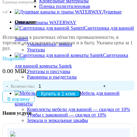
Кровельные материалы
Единица измерения:
Пленка полиэтиленовая
Душевые
val
Описание
каналы и трапы WATERWAY
Сантехника для ванной
Используют в различных областях промышленности, в
Santeri
торговле, на складских площадках и в быту. Указана цена за 1
Умывальники, мойки
рул.
Унитазы
Сантехника
Подробнее
для ванной комнаты Santek
0.00
MDL
Унитазы и писсуары
Раковины и пьедесталы
Экраны и ванны Kaldewei
Количество:
Мебель для ванной
Купить в 1 клик
В корзину
комнаты
Комплекты мебели для ванной — скидки от 10%
Наши услуги
Тумбы с раковиной — скидки от 10%
Зеркала и зеркальные шкафы
Шкаф пенал
Линолеум