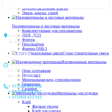
Растворители
Водоэмульсионные краски
Эмаль, краска, спрей
Пиломатериалы и листовые материалы
Комплектующие для гипсокартона
ДВП, ДСП
Адрес: г. Кишинёв,
Фанера
ул. Заводская 90
Гипсокартон
Фанера OSB-3
Сухие строительные смеси
Отдел продаж:
Изоляционные материалы
Пн-Пт: 8:00 - 17:00
Сб: 8:00 - 14:00,
Пена монтажная
Пенопласт
Вс - выходной
Минеральная вата, стекловолокно
Герметики
+ 373(22) 422 552
Силикон
+ 373(69) 104 687
Материалы для отделки
+ 373(60) 422 552
Клей
Жидкие гвозди
Клей для плитки