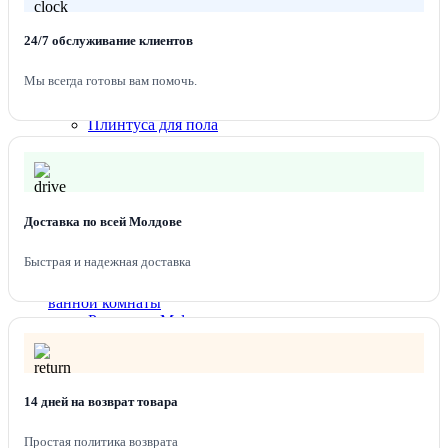
Линолеум 1.5м
Линолеум 2 м
24/7 обслуживание клиентов
Линолеум 2,5 м
Линолеум 3 м
Мы всегда готовы вам помочь.
Линолеум 3,5 м
Линолеум 4 м
Плинтуса для пола
Подложка под напольные покрытия
Сантехника для кухни
Мойка для кухни Platinum
Мойки для кухни Valeso
Доставка по всей Молдове
Мойки для кухни из искусственного камня
Смесителя для кухни
Быстрая и надежная доставка
Сантехника для
ванной комнаты
Раковины Melana
Унитазы и Биде
Смесители и душевые системы
Аксессуары для ванной комнаты и душа
Краски и лаки
14 дней на возврат товара
Колеры
Простая политика возврата
Лаки, морилки, олифа