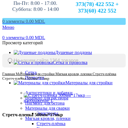
Пн-Пт: 8:00 - 17:00.
373(78) 422 552 +
Суббота: 8:00 - 14:00
373(60) 422 552
0
элементы
0.00
MDL
Меню
0
элементы
0.00
MDL
Просмотр категорий
Душевые поддоны
Сетка и проволка
Сетка
Главная
Материалы для стройки
Мягкая кровля, пленки
Стретч-плёнка
Проволка
Стретч-пленка 500мм*17мкр
Материалы для стройки
Антисептики и добавки
Волокно для раствора
Пигмент для бетона
Материалы для сварки
Электроды
Стретч-пленка 500мм*17мкр
Мягкая кровля, пленки
Стретч-плёнка