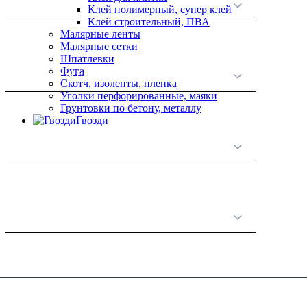
О нас
Клей полимерный, супер клей
Клей строительный, ПВА
Малярные ленты
Малярные сетки
Шпатлевки
Фуга
Принципы работы
Скотч, изоленты, пленка
Уголки перфорированные, маяки
Грунтовки по бетону, металлу
Гвозди
Полезная информация
Категории товаров