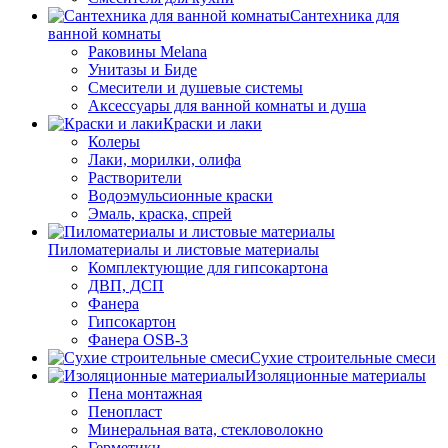
Сантехника для
ванной комнаты
Раковины Melana
Унитазы и Биде
Смесители и душевые системы
Аксессуары для ванной комнаты и душа
Краски и лаки
Колеры
Лаки, морилки, олифа
Растворители
Водоэмульсионные краски
Эмаль, краска, спрей
Пиломатериалы и листовые материалы
Комплектующие для гипсокартона
ДВП, ДСП
Фанера
Гипсокартон
Фанера OSB-3
Сухие строительные смеси
Изоляционные материалы
Пена монтажная
Пенопласт
Минеральная вата, стекловолокно
Герметики