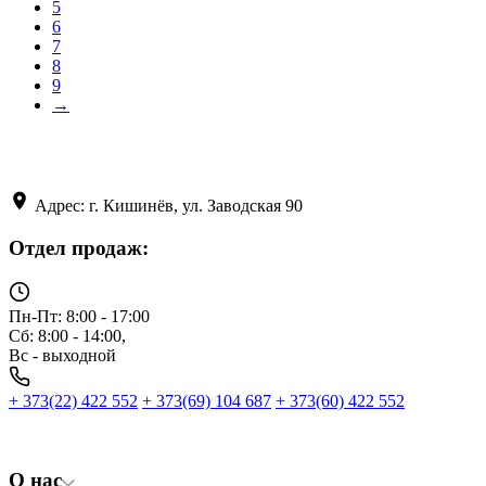
5
6
7
8
9
→
Адрес: г. Кишинёв, ул. Заводская 90
Отдел продаж:
Пн-Пт: 8:00 - 17:00
Сб: 8:00 - 14:00,
Вс - выходной
+ 373(22) 422 552
+ 373(69) 104 687
+ 373(60) 422 552
О нас