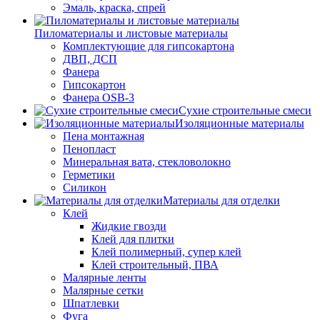
Эмаль, краска, спрей
Пиломатериалы и листовые материалы
Комплектующие для гипсокартона
ДВП, ДСП
Фанера
Гипсокартон
Фанера OSB-3
Сухие строительные смеси
Изоляционные материалы
Пена монтажная
Пенопласт
Минеральная вата, стекловолокно
Герметики
Силикон
Материалы для отделки
Клей
Жидкие гвозди
Клей для плитки
Клей полимерный, супер клей
Клей строительный, ПВА
Малярные ленты
Малярные сетки
Шпатлевки
Фуга