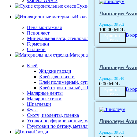
Фанера OSB-3
Сухие строительные смеси
Линолеум Avant
Изоляционные материалы
Артикул:
38.862
Пена монтажная
100.00
MDL
Пенопласт
В ко
Купить в
Минеральная вата, стекловолокно
1 клик
Герметики
Силикон
Материалы для отделки
Клей
Линолеум Avant
Жидкие гвозди
Клей для плитки
Артикул:
38.910
Клей полимерный, супер клей
0.00
MDL
Клей строительный, ПВА
В ко
Купить в
Малярные ленты
1 клик
Малярные сетки
Шпатлевки
Фуга
Скотч, изоленты, пленка
Уголки перфорированные, маяки
Линолеум Avant
Грунтовки по бетону, металлу
Гвозди
Артикул:
38.863