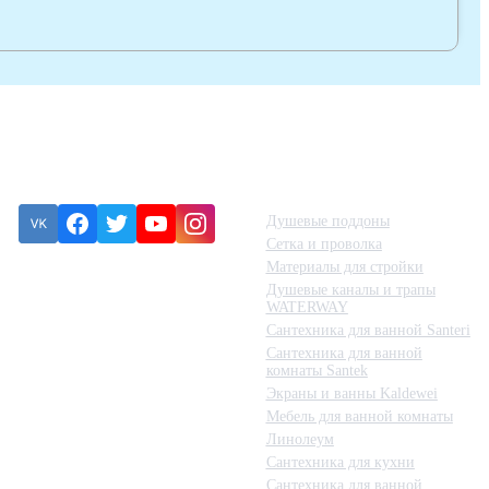
Подписка
Категории товаров
Душевые поддоны
Сетка и проволка
Материалы для стройки
Ошибка:
Контактная форма
Душевые каналы и трапы
не найдена.
WATERWAY
Сантехника для ванной Santeri
Сантехника для ванной
комнаты Santek
Экраны и ванны Kaldewei
Мебель для ванной комнаты
Линолеум
Сантехника для кухни
Сантехника для ванной