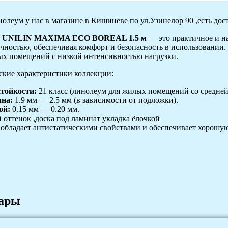
леум у нас в магазине в Кишиневе по ул.Узинелор 90 ,есть дост
й UNILIN MAXIMA ECO BOREAL 1.5 м
— это практичное и н
чностью, обеспечивая комфорт и безопасность в использовании. 
х помещений с низкой интенсивностью нагрузки.
й комнаты
кие характеристики коллекции:
стойкости:
21 класс (линолеум для жилых помещений со средней 
на:
1.9 мм — 2.5 мм (в зависимости от подложки).
ой:
0.15 мм — 0.20 мм.
 оттенок ,доска под ламинат укладка ёлочкой
обладает антистатическими свойствами и обеспечивает хорошу
и листовые материалы
вары