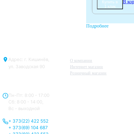
В ко
Купить в
1 клик
Подробнее
О нас
Адрес: г. Кишинёв,
О компании
ул. Заводская 90
Интернет магазин
Розничный магазин
Отдел продаж:
Пн-Пт: 8:00 - 17:00
Сб: 8:00 - 14:00,
Вс - выходной
+ 373(22) 422 552
+ 373(69) 104 687