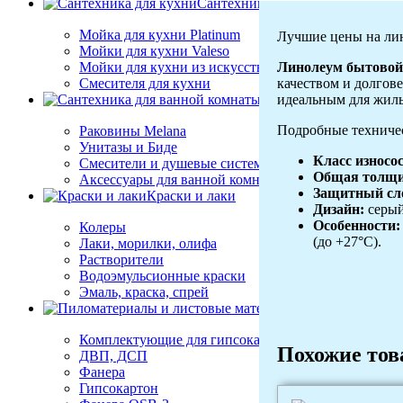
Сантехника для кухни
Мойка для кухни Platinum
Лучшие цены на лино
Мойки для кухни Valeso
Линолеум бытово
Мойки для кухни из искусственного камня
качеством и долгове
Смесителя для кухни
идеальным для жилы
Сантехника для ванно
Подробные техничес
Раковины Melana
Унитазы и Биде
Класс износо
Смесители и душевые системы
Общая толщи
Аксессуары для ванной комнаты и душа
Защитный сл
Краски и лаки
Дизайн:
серый
Особенности:
Колеры
(до +27°C).
Лаки, морилки, олифа
Растворители
Водоэмульсионные краски
Эмаль, краска, спрей
Пиломатериалы 
Комплектующие для гипсокартона
Похожие то
ДВП, ДСП
Фанера
Гипсокартон