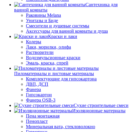
Сантехника для
ванной комнаты
Раковины Melana
Унитазы и Биде
Смесители и душевые системы
Аксессуары для ванной комнаты и душа
Краски и лаки
Колеры
Лаки, морилки, олифа
Растворители
Водоэмульсионные краски
Эмаль, краска, спрей
Пиломатериалы и листовые материалы
Комплектующие для гипсокартона
ДВП, ДСП
Фанера
Гипсокартон
Фанера OSB-3
Сухие строительные смеси
Изоляционные материалы
Пена монтажная
Пенопласт
Минеральная вата, стекловолокно
Герметики