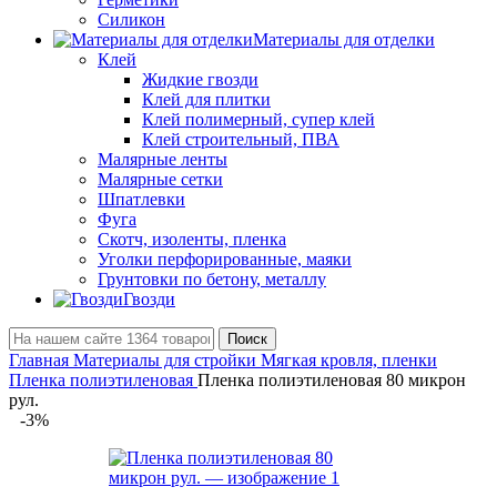
Силикон
Материалы для отделки
Клей
Жидкие гвозди
Клей для плитки
Клей полимерный, супер клей
Клей строительный, ПВА
Малярные ленты
Малярные сетки
Шпатлевки
Фуга
Скотч, изоленты, пленка
Уголки перфорированные, маяки
Грунтовки по бетону, металлу
Гвозди
Поиск
Главная
Материалы для стройки
Мягкая кровля, пленки
Пленка полиэтиленовая
Пленка полиэтиленовая 80 микрон
рул.
-3%