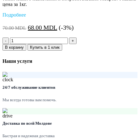
цена за 1кг.
Подробнее
Первоначальная
Текущая
68.00
MDL
(-3%)
70.00
MDL
цена
цена:
Количество:
составляла
68.00 MDL.
В корзину
Купить в 1 клик
70.00 MDL.
Наши услуги
24/7 обслуживание клиентов
Мы всегда готовы вам помочь.
Доставка по всей Молдове
Быстрая и надежная доставка