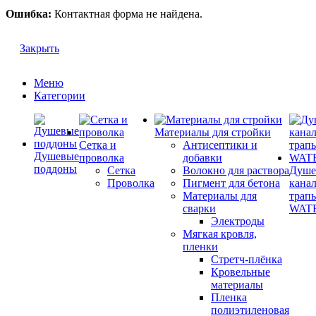
Ошибка:
Контактная форма не найдена.
Закрыть
Меню
Категории
Материалы для стройки
Сетка и
Антисептики и
Душевые
проволка
добавки
поддоны
Сетка
Волокно для раствора
Душе
Проволка
Пигмент для бетона
кана
Материалы для
трап
сварки
WAT
Электроды
Мягкая кровля,
пленки
Стретч-плёнка
Кровельные
материалы
Пленка
полиэтиленовая