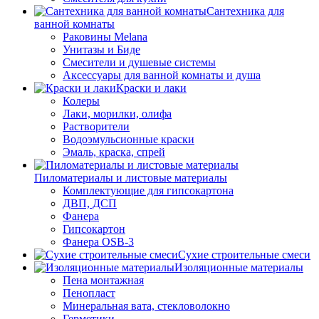
Сантехника для
ванной комнаты
Раковины Melana
Унитазы и Биде
Смесители и душевые системы
Аксессуары для ванной комнаты и душа
Краски и лаки
Колеры
Лаки, морилки, олифа
Растворители
Водоэмульсионные краски
Эмаль, краска, спрей
Пиломатериалы и листовые материалы
Комплектующие для гипсокартона
ДВП, ДСП
Фанера
Гипсокартон
Фанера OSB-3
Сухие строительные смеси
Изоляционные материалы
Пена монтажная
Пенопласт
Минеральная вата, стекловолокно
Герметики