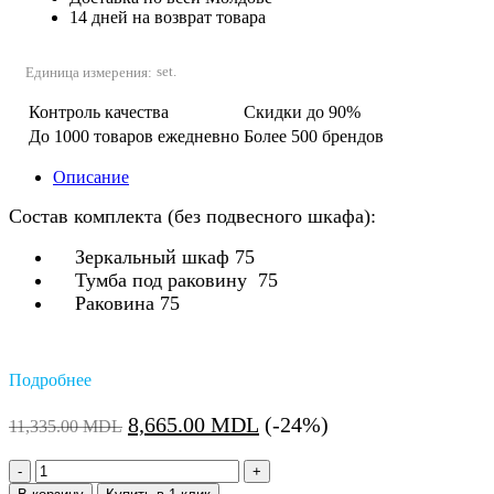
14 дней на возврат товара
set.
Единица измерения:
Контроль качества
Скидки до 90%
До 1000 товаров ежедневно
Более 500 брендов
Описание
Состав комплекта (без подвесного шкафа):
Зеркальный шкаф 75
Тумба под раковину 75
Раковина 75
Подробнее
Первоначальная
Текущая
8,665.00
MDL
(-24%)
11,335.00
MDL
цена
цена:
Количество:
составляла
8,665.00 MDL.