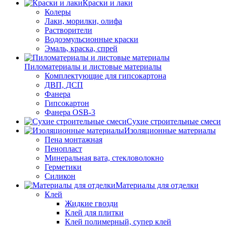
Краски и лаки
Колеры
Лаки, морилки, олифа
Растворители
Водоэмульсионные краски
Эмаль, краска, спрей
Пиломатериалы и листовые материалы
Комплектующие для гипсокартона
ДВП, ДСП
Фанера
Гипсокартон
Фанера OSB-3
Сухие строительные смеси
Изоляционные материалы
Пена монтажная
Пенопласт
Минеральная вата, стекловолокно
Герметики
Силикон
Материалы для отделки
Клей
Жидкие гвозди
Клей для плитки
Клей полимерный, супер клей