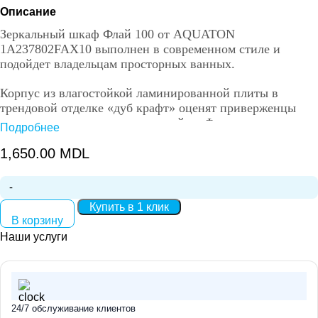
Описание
Зеркальный шкаф Флай 100 от AQUATON
1A237802FAX10 выполнен в современном стиле и
подойдет владельцам просторных ванных.
Корпус из влагостойкой ламинированной плиты в
трендовой отделке «дуб крафт» оценят приверженцы
лаконичного и элегантного дизайна. Фасад окрашен в
Подробнее
белоснежный глянцевый цвет полиэфирной краской
ультрафиолетового отверждения, которая придает
1,650.00
MDL
изделию привлекательный внешний вид, а также
износостойкость и долговечность. Петли снабжены
доводчиком и обеспечивают плавное и практически
Количество:
Купить в 1 клик
бесшумное закрывание. Шкаф оборудован двумя
В корзину
удобными полочками из влагостойкой ЛДСП. Модель
Наши услуги
прекрасно сочетается с тумбой под раковину AQUAON
Флай 100 в соответствующей отделке.
Размеры 1000x910x130mm
24/7 обслуживание клиентов