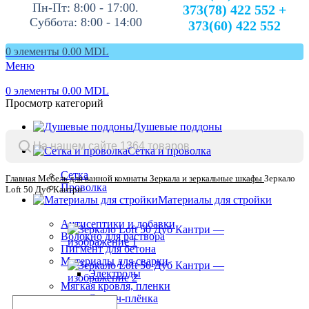
Пн-Пт: 8:00 - 17:00.
373(78) 422 552 +
Суббота: 8:00 - 14:00
373(60) 422 552
0
элементы
0.00
MDL
Меню
0
элементы
0.00
MDL
Просмотр категорий
Душевые поддоны
Сетка и проволка
Сетка
Главная
Мебель для ванной комнаты
Зеркала и зеркальные шкафы
Зеркало
Проволка
Loft 50 Дуб Кантри
Материалы для стройки
Антисептики и добавки
Волокно для раствора
Пигмент для бетона
Материалы для сварки
Электроды
Мягкая кровля, пленки
Стретч-плёнка