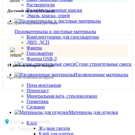
Растворители
Водоэмульсионные краски
Доставка по всей Молдове
Эмаль, краска, спрей
Быстрая и надежная доставка
Пиломатериалы и листовые материалы
Комплектующие для гипсокартона
ДВП, ДСП
Фанера
Гипсокартон
Фанера OSB-3
Сухие строительные смеси
14 дней на возврат товара
Изоляционные материалы
Простая политика возврата
Пена монтажная
Пенопласт
Минеральная вата, стекловолокно
Герметики
Силикон
Материалы для отделки
Адрес: г. Кишинёв,
Клей
Жидкие гвозди
ул. Заводская 90
Клей для плитки