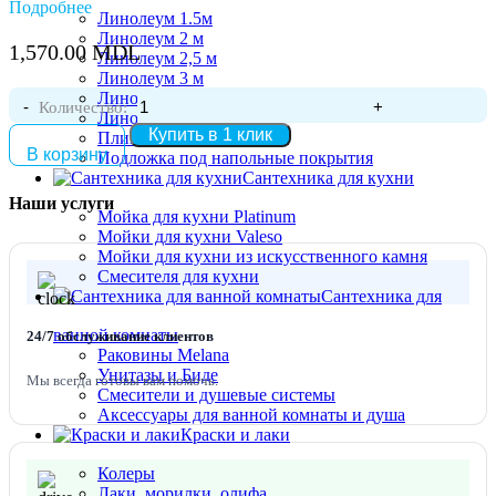
Подробнее
полочка удобна для косметических и декоративных
Линолеум 1.5м
Линолеум 2 м
мелочей, которые всегда должны быть под рукой.
1,570.00
MDL
Линолеум 2,5 м
Габариты 520x142x900mm
Линолеум 3 м
Линолеум 3,5 м
Количество:
Линолеум 4 м
Купить в 1 клик
Плинтуса для пола
В корзину
Подложка под напольные покрытия
Сантехника для кухни
Наши услуги
Мойка для кухни Platinum
Мойки для кухни Valeso
Мойки для кухни из искусственного камня
Смесителя для кухни
Сантехника для
ванной комнаты
24/7 обслуживание клиентов
Раковины Melana
Унитазы и Биде
Мы всегда готовы вам помочь.
Смесители и душевые системы
Аксессуары для ванной комнаты и душа
Краски и лаки
Колеры
Лаки, морилки, олифа