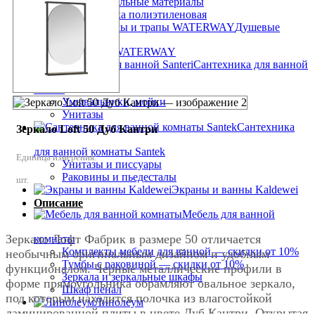
Кровельные материалы
Пленка полиэтиленовая
Душевые
каналы и трапы WATERWAY
Сантехника для ванной
Santeri
Умывальники, мойки
Унитазы
Сантехника
Зеркало Loft 50 Дуб Кантри
для ванной комнаты Santek
Единица измерения:
Унитазы и писсуары
Раковины и пьедесталы
шт.
Экраны и ванны Kaldewei
Описание
Мебель для ванной
Зеркало Лофт Фабрик в размере 50 отличается
комнаты
Комплекты мебели для ванной — скидки от 10%
необычным оригинальным дизайном и удобным
Тумбы с раковиной — скидки от 10%
функционалом. Черные металлические профили в
Зеркала и зеркальные шкафы
форме прямоугольника обрамляют овальное зеркало,
Шкаф пенал
под которым находится полочка из влагостойкой
Линолеум
ламинированной плиты в цвете Дуб Кантри. Открытая