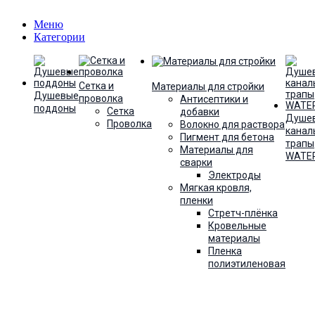
Меню
Категории
Сетка и
Материалы для стройки
Душевые
проволка
Антисептики и
поддоны
Сетка
добавки
Душе
Проволка
Волокно для раствора
канал
Пигмент для бетона
трапы
Материалы для
WATE
сварки
Электроды
Мягкая кровля,
пленки
Стретч-плёнка
Кровельные
материалы
Пленка
полиэтиленовая