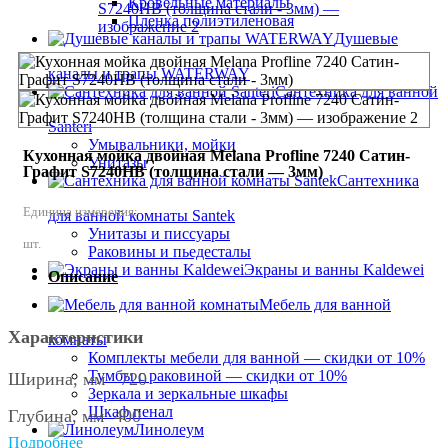
Кровельные материалы
Пленка полиэтиленовая
Душевые
каналы и трапы WATERWAY
Сантехника для ванной
Santeri
Умывальники, мойки
Кухонная мойка двойная Melana Profline 7240 Сатин-
Унитазы
Графит S7240HB (толщина стали — 3мм)
Сантехника
Единица измерения:
для ванной комнаты Santek
Унитазы и писсуары
шт.
Раковины и пьедесталы
Экраны и ванны Kaldewei
Описание
Мебель для ванной
Характеристики
комнаты
Комплекты мебели для ванной — скидки от 10%
Тумбы с раковиной — скидки от 10%
Ширина, мм 720
Зеркала и зеркальные шкафы
Шкаф пенал
Глубина, мм 400
Линолеум
Подробнее