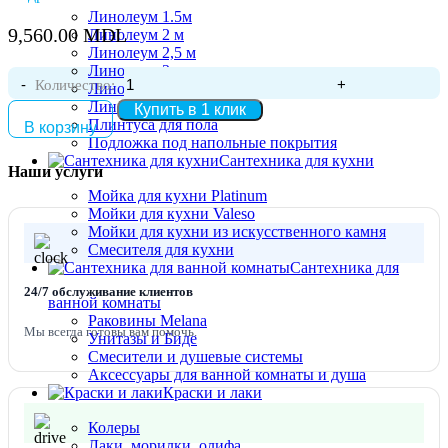
Высота, мм 220
Линолеум 1.5м
9,560.00
MDL
Линолеум 2 м
Форма мойки Прямоугольная
Линолеум 2,5 м
Линолеум 3 м
Вид поверхности Графит
Количество:
Линолеум 3,5 м
Линолеум 4 м
Купить в 1 клик
Толщина стали, мм 3,0
Плинтуса для пола
В корзину
Подложка под напольные покрытия
Глубина чаши, мм 350
Сантехника для кухни
Наши услуги
Монтаж мойки сверху на столешницу
Мойка для кухни Platinum
Мойки для кухни Valeso
Отверстие под перелив Есть
Мойки для кухни из искусственного камня
Смесителя для кухни
Отверстие под смеситель Есть
Сантехника для
24/7 обслуживание клиентов
Число основных чаш 1
ванной комнаты
Раковины Melana
Мы всегда готовы вам помочь.
Число дополнительных чаш 1
Унитазы и Биде
Смесители и душевые системы
Диаметр слива, дюйм 3 1/2
Аксессуары для ванной комнаты и душа
Краски и лаки
Сифон в комплекте Да
Колеры
Лаки, морилки, олифа