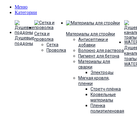
Меню
Категории
Сетка и
Материалы для стройки
Душевые
проволка
Антисептики и
поддоны
Сетка
добавки
Душе
Проволка
Волокно для раствора
канал
Пигмент для бетона
трапы
Материалы для
WATE
сварки
Электроды
Мягкая кровля,
пленки
Стретч-плёнка
Кровельные
материалы
Пленка
полиэтиленовая