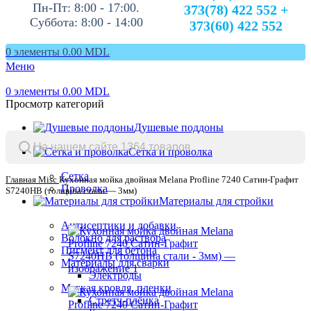
Пн-Пт: 8:00 - 17:00.
373(78) 422 552 +
Суббота: 8:00 - 14:00
373(60) 422 552
0
элементы
0.00
MDL
Меню
0
элементы
0.00
MDL
Просмотр категорий
Душевые поддоны
Сетка и проволка
Сетка
Главная
Misc
Кухонная мойка двойная Melana Profline 7240 Сатин-Графит
Проволка
S7240HB (толщина стали — 3мм)
Материалы для стройки
Антисептики и добавки
Волокно для раствора
Пигмент для бетона
Материалы для сварки
Электроды
Мягкая кровля, пленки
Стретч-плёнка