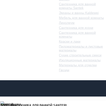
Сантехника для ванной
комнаты Santek
Экраны и ванны Kaldewei
Мебель для ванной комнаты
Линолеум
Сантехника для кухни
Сантехника для ванной
комнаты
Краски и лаки
Пиломатериалы и листовые
материалы
Сухие строительные смеси
Изоляционные материалы
Материалы для отделки
Гвозди
Y
САНТЕХНИКА ДЛЯ ВАННОЙ SANTERI