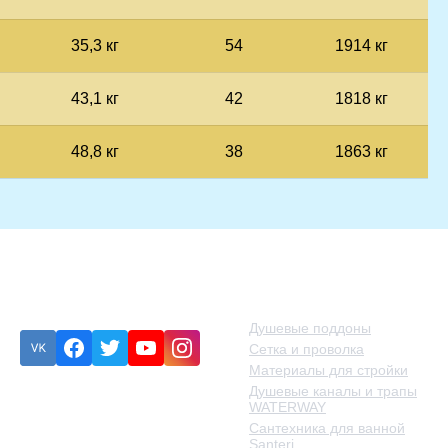
35,3 кг
54
1914 кг
43,1 кг
42
1818 кг
48,8 кг
38
1863 кг
Подписка
Категории товаров
Душевые поддоны
Сетка и проволка
Материалы для стройки
Душевые каналы и трапы
Ошибка:
Контактная форма
WATERWAY
не найдена.
Сантехника для ванной
Santeri