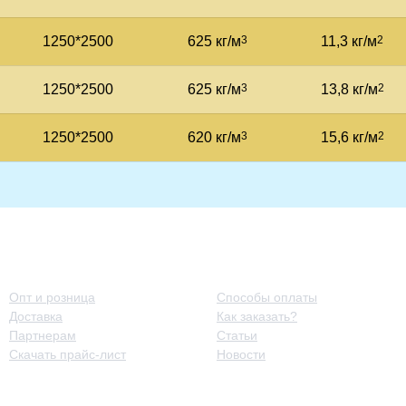
1250*2500
625 кг/м
3
11,3 кг/м
2
1250*2500
625 кг/м
3
13,8 кг/м
2
1250*2500
620 кг/м
3
15,6 кг/м
2
Принципы работы
Полезная информация
Опт и розница
Способы оплаты
Доставка
Как заказать?
Партнерам
Статьи
Скачать прайс-лист
Новости