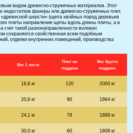
овым видом древесно-стружечных материалов. Этот
н недостатков фанеры или древесно-стружечных плит.
 «древесной шерсти» (щепа хвойных пород деревьев
лоях плиты направление щепы вдоль длины плиты, а в
За счет такой разнонаправленности волокон
ом сохраняется свойственная всем подобным
аний, отделки внутренних помещений, производства
Плит на
Вес брутто
Вес 1 листа
поддоне
поддона
16,6 кг
120
2000 кг
20,6 кг
90
1864 кг
24,1 кг
78
1888 кг
30,0 кг
60
1808 кг