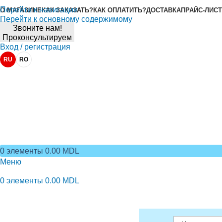
Перейти к навигации
О МАГАЗИНЕ
КАК ЗАКАЗАТЬ?
КАК ОПЛАТИТЬ?
ДОСТАВКА
ПРАЙС-ЛИСТ
Перейти к основному содержимому
Звоните нам!
Проконсультируем
Вход / регистрация
RU
RO
0
элементы
0.00
MDL
Меню
0
элементы
0.00
MDL
Просмотр категорий