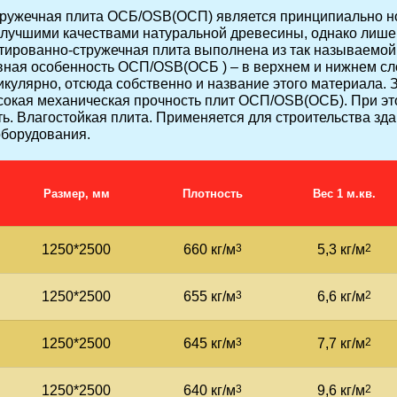
ружечная плита ОСБ/OSB(ОСП) является принципиально н
 лучшими качествами натуральной древесины, однако лише
тированно-стружечная плита выполнена из так называемой
авная особенность ОСП/OSB(ОСБ ) – в верхнем и нижнем с
кулярно, отсюда собственно и название этого материала. 
сокая механическая прочность плит ОСП/OSB(ОСБ). При эт
ь. Влагостойкая плита. Применяется для строительства зд
оборудования.
Размер, мм
Плотность
Вес 1 м.кв.
1250*2500
660 кг/м
3
5,3 кг/м
2
1250*2500
655 кг/м
3
6,6 кг/м
2
1250*2500
645 кг/м
3
7,7 кг/м
2
1250*2500
640 кг/м
3
9,6 кг/м
2