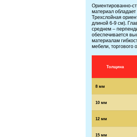
Ориентированно-ст
материал обладает
Трехслойная ориен
длиной 6-9 см). Гл
среднем – перпенди
обеспечивается вы
материалам гибкост
мебели, торгового 
Толщина
8 мм
10 мм
12 мм
15 мм