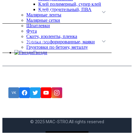
Клей полимерный, супер клей
Клей строительный, ПВА
Полезная информация
Малярные ленты
Малярные сетки
Шпатлевки
Фуга
Скотч, изоленты, пленка
Категории товаров
Уголки перфорированные, маяки
Грунтовки по бетону, металлу
Гвозди
Подписка
Ошибка:
Контактная форма не найдена.
© 2025 MAC-STRO.
All rights reserved