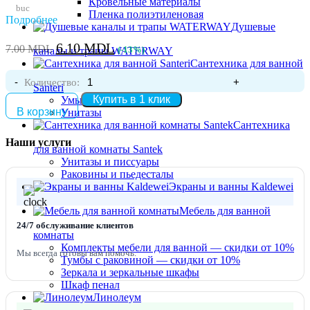
Кровельные материалы
buc
Пленка полиэтиленовая
Подробнее
Душевые
Первоначальная
Текущая
6.10
MDL
7.00
MDL
(-13%)
каналы и трапы WATERWAY
цена
цена:
Сантехника для ванной
составляла
6.10 MDL.
Количество:
Santeri
7.00 MDL.
Купить в 1 клик
Умывальники, мойки
В корзину
Унитазы
Сантехника
Наши услуги
для ванной комнаты Santek
Унитазы и писсуары
Раковины и пьедесталы
Экраны и ванны Kaldewei
Мебель для ванной
24/7 обслуживание клиентов
комнаты
Комплекты мебели для ванной — скидки от 10%
Мы всегда готовы вам помочь.
Тумбы с раковиной — скидки от 10%
Зеркала и зеркальные шкафы
Шкаф пенал
Линолеум