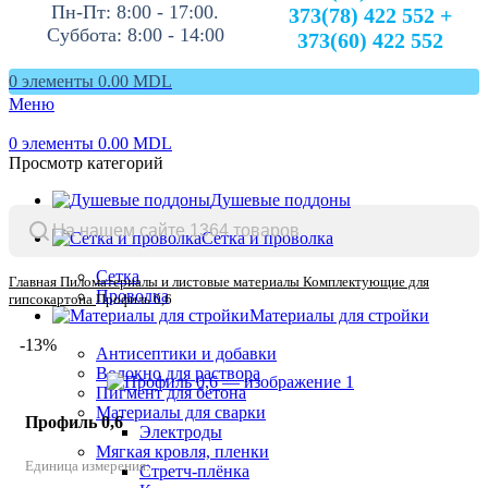
Пн-Пт: 8:00 - 17:00.
373(78) 422 552 +
Суббота: 8:00 - 14:00
373(60) 422 552
0
элементы
0.00
MDL
Меню
0
элементы
0.00
MDL
Просмотр категорий
Душевые поддоны
Сетка и проволка
Сетка
Главная
Пиломатериалы и листовые материалы
Комплектующие для
Проволка
гипсокартона
Профиль 0,6
Материалы для стройки
-13%
Антисептики и добавки
Волокно для раствора
Пигмент для бетона
Материалы для сварки
Профиль 0,6
Электроды
Мягкая кровля, пленки
Единица измерения:
Стретч-плёнка