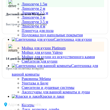
Линолеум 1.5м
Линолеум 2 м
Линолеум 2,5 м
Доставка по всей Молдове
Линолеум 3 м
Линолеум 3,5 м
Быстрая и надежная доставка
Линолеум 4 м
Плинтуса для пола
Подложка под напольные покрытия
Сантехника для кухни
Мойка для кухни Platinum
Мойки для кухни Valeso
Мойки для кухни из искусственного камня
14 дней на возврат товара
Смесителя для кухни
Сантехника для
Простая политика возврата
ванной комнаты
Раковины Melana
Унитазы и Биде
Смесители и душевые системы
Аксессуары для ванной комнаты и душа
Краски и лаки
Адрес: г. Кишинёв,
Колеры
Лаки, морилки, олифа