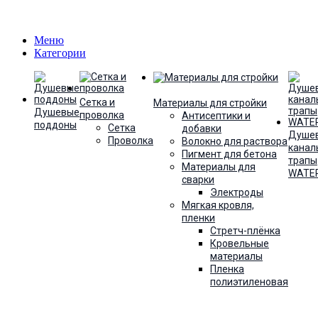
Меню
Категории
Сетка и
Материалы для стройки
Душевые
проволка
Антисептики и
поддоны
Сетка
добавки
Душе
Проволка
Волокно для раствора
канал
Пигмент для бетона
трапы
Материалы для
WATE
сварки
Электроды
Мягкая кровля,
пленки
Стретч-плёнка
Кровельные
материалы
Пленка
полиэтиленовая