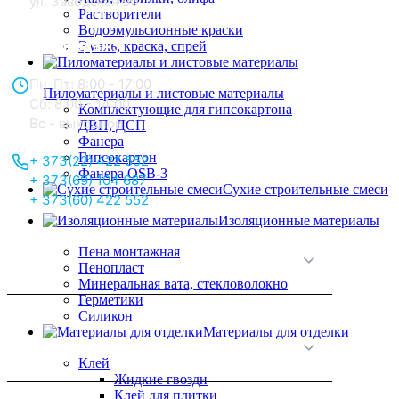
ул. Заводская 90
Растворители
Водоэмульсионные краски
Отдел продаж:
Эмаль, краска, спрей
Пн-Пт: 8:00 - 17:00
Пиломатериалы и листовые материалы
Сб: 8:00 - 14:00,
Комплектующие для гипсокартона
Вс - выходной
ДВП, ДСП
Фанера
Гипсокартон
+ 373(22) 422 552
Фанера OSB-3
+ 373(69) 104 687
Сухие строительные смеси
+ 373(60) 422 552
Изоляционные материалы
Пена монтажная
О нас
Пенопласт
Минеральная вата, стекловолокно
Герметики
Силикон
Материалы для отделки
Принципы работы
Клей
Жидкие гвозди
Клей для плитки