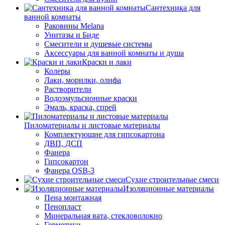
Сантехника для
ванной комнаты
Раковины Melana
Унитазы и Биде
Смесители и душевые системы
Аксессуары для ванной комнаты и душа
Краски и лаки
Колеры
Лаки, морилки, олифа
Растворители
Водоэмульсионные краски
Эмаль, краска, спрей
Пиломатериалы и листовые материалы
Комплектующие для гипсокартона
ДВП, ДСП
Фанера
Гипсокартон
Фанера OSB-3
Сухие строительные смеси
Изоляционные материалы
Пена монтажная
Пенопласт
Минеральная вата, стекловолокно
Герметики