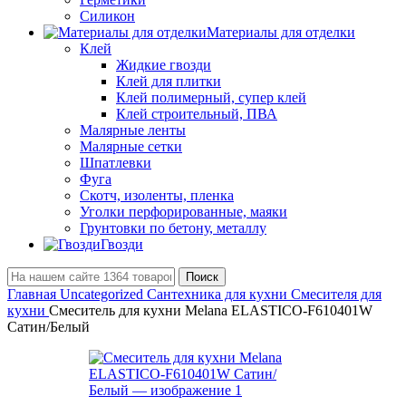
Силикон
Материалы для отделки
Клей
Жидкие гвозди
Клей для плитки
Клей полимерный, супер клей
Клей строительный, ПВА
Малярные ленты
Малярные сетки
Шпатлевки
Фуга
Скотч, изоленты, пленка
Уголки перфорированные, маяки
Грунтовки по бетону, металлу
Гвозди
Поиск
Главная
Uncategorized
Сантехника для кухни
Смесителя для
кухни
Смеситель для кухни Melana ELASTICO-F610401W
Сатин/Белый