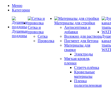
Меню
Категории
Материалы для стройки
Сетка и
Антисептики и
Душевые
проволка
добавки
поддоны
Сетка
Волокно для раствора
Душе
Проволка
Пигмент для бетона
кана
Материалы для
трап
сварки
WAT
Электроды
Мягкая кровля,
пленки
Стретч-плёнка
Кровельные
материалы
Пленка
полиэтиленовая