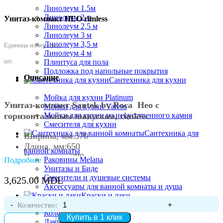
Линолеум 1.5м
Линолеум 2 м
Унитаз-компакт НЕО rimless
Линолеум 2,5 м
Линолеум 3 м
Линолеум 3,5 м
Единица измерения:
Линолеум 4 м
шт.
Плинтуса для пола
Подложка под напольные покрытия
Описание
Сантехника для кухни
Мойка для кухни Platinum
Унитаз-компакт Santek by Roca Нео с
Мойки для кухни Valeso
горизонтальным выпуском, rimless
Мойки для кухни из искусственного камня
Смесителя для кухни
Сантехника для
Ширина, мм:370
Длина, мм:650
ванной комнаты
Высота, мм:780
Раковины Melana
Подробнее
Артикул:1WH302418
Унитазы и Биде
Гарантия:10 лет
Смесители и душевые системы
3,625.00
MDL
Аксессуары для ванной комнаты и душа
Коллекция:
Нео
Краски и лаки
Безободковый:да
Количество:
Выпуск:горизонтальный
Колеры
Купить в 1 клик
Смывная система:душевая (круговой смыв)
Лаки, морилки, олифа