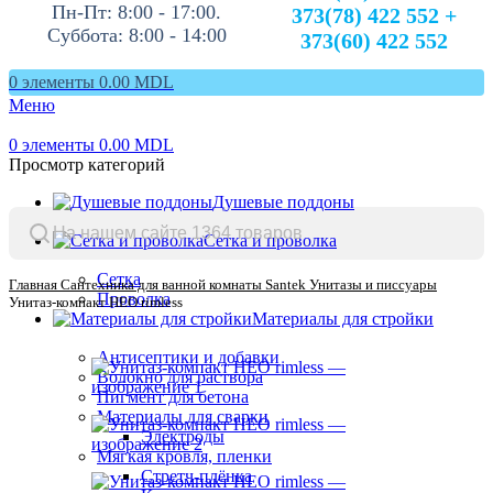
Пн-Пт: 8:00 - 17:00.
373(78) 422 552 +
Суббота: 8:00 - 14:00
373(60) 422 552
0
элементы
0.00
MDL
Меню
0
элементы
0.00
MDL
Просмотр категорий
Душевые поддоны
Сетка и проволка
Сетка
Главная
Сантехника для ванной комнаты Santek
Унитазы и писсуары
Проволка
Унитаз-компакт НЕО rimless
Материалы для стройки
Антисептики и добавки
Волокно для раствора
Пигмент для бетона
Материалы для сварки
Электроды
Мягкая кровля, пленки
Стретч-плёнка