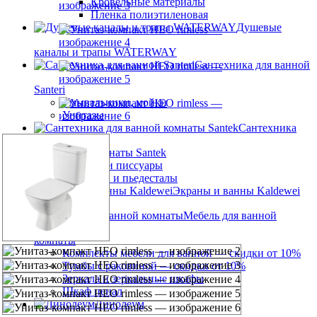
Кровельные материалы
Пленка полиэтиленовая
Душевые
каналы и трапы WATERWAY
Сантехника для ванной
Santeri
Умывальники, мойки
Унитазы
Сантехника
для ванной комнаты Santek
Унитазы и писсуары
Раковины и пьедесталы
Экраны и ванны Kaldewei
Мебель для ванной
комнаты
Комплекты мебели для ванной — скидки от 10%
Тумбы с раковиной — скидки от 10%
Зеркала и зеркальные шкафы
Шкаф пенал
Линолеум