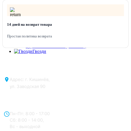
Клей полимерный, супер клей
Клей строительный, ПВА
Малярные ленты
Малярные сетки
14 дней на возврат товара
Шпатлевки
Фуга
Скотч, изоленты, пленка
Простая политика возврата
Уголки перфорированные, маяки
Грунтовки по бетону, металлу
Гвозди
Адрес: г. Кишинёв,
ул. Заводская 90
Отдел продаж:
Пн-Пт: 8:00 - 17:00
Сб: 8:00 - 14:00,
Вс - выходной