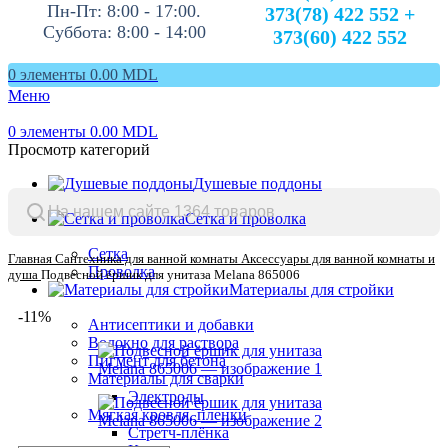
Пн-Пт: 8:00 - 17:00.
373(78) 422 552 +
Суббота: 8:00 - 14:00
373(60) 422 552
0
элементы
0.00
MDL
Меню
0
элементы
0.00
MDL
Просмотр категорий
Душевые поддоны
Сетка и проволка
Сетка
Главная
Сантехника для ванной комнаты
Аксессуары для ванной комнаты и
Проволка
душа
Подвесной ёршик для унитаза Melana 865006
Материалы для стройки
-11%
Антисептики и добавки
Волокно для раствора
Пигмент для бетона
Материалы для сварки
Электроды
Мягкая кровля, пленки
Стретч-плёнка