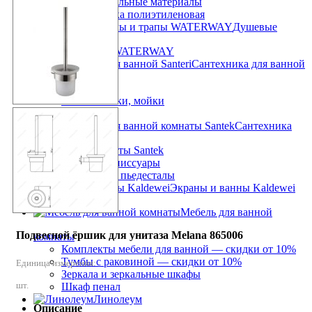
Кровельные материалы
Пленка полиэтиленовая
Душевые
каналы и трапы WATERWAY
Сантехника для ванной
Santeri
Умывальники, мойки
Унитазы
Сантехника
для ванной комнаты Santek
Унитазы и писсуары
Раковины и пьедесталы
Экраны и ванны Kaldewei
Мебель для ванной
Подвесной ёршик для унитаза Melana 865006
комнаты
Комплекты мебели для ванной — скидки от 10%
Тумбы с раковиной — скидки от 10%
Единица измерения:
Зеркала и зеркальные шкафы
шт.
Шкаф пенал
Линолеум
Описание