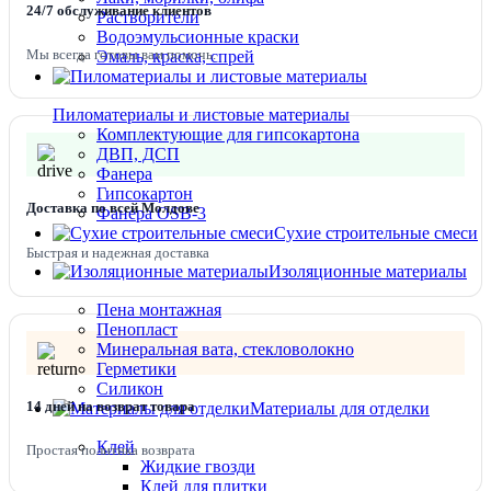
24/7 обслуживание клиентов
Растворители
Водоэмульсионные краски
Мы всегда готовы вам помочь.
Эмаль, краска, спрей
Пиломатериалы и листовые материалы
Комплектующие для гипсокартона
ДВП, ДСП
Фанера
Гипсокартон
Доставка по всей Молдове
Фанера OSB-3
Сухие строительные смеси
Быстрая и надежная доставка
Изоляционные материалы
Пена монтажная
Пенопласт
Минеральная вата, стекловолокно
Герметики
Силикон
14 дней на возврат товара
Материалы для отделки
Клей
Простая политика возврата
Жидкие гвозди
Клей для плитки