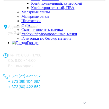
Клей полимерный, супер клей
Клей строительный, ПВА
Малярные ленты
Малярные сетки
Шпатлевки
Фуга
Адрес: г. Кишинёв,
Скотч, изоленты, пленка
ул. Заводская 90
Уголки перфорированные, маяки
Грунтовки по бетону, металлу
Гвозди
Отдел продаж:
Пн-Пт: 8:00 - 17:00
Сб: 8:00 - 14:00,
Вс - выходной
+ 373(22) 422 552
+ 373(69) 104 687
+ 373(60) 422 552
О нас