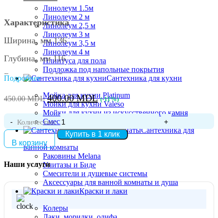
Линолеум 1.5м
Линолеум 2 м
Характеристика
Линолеум 2,5 м
Линолеум 3 м
Ширина, мм 136
Линолеум 3,5 м
Линолеум 4 м
Глубина, мм 116
Плинтуса для пола
Подложка под напольные покрытия
Высота, мм 365
Подробнее
Сантехника для кухни
Тип Ершик для унитаза
Мойка для кухни Platinum
Первоначальная
Текущая
400.00
MDL
450.00
MDL
(-11%)
Мойки для кухни Valeso
цена
цена:
Серия 865 серия
Мойки для кухни из искусственного камня
составляла
400.00 MDL.
Смесителя для кухни
Количество:
Материал Нержавеющая сталь
450.00 MDL.
Сантехника для
Купить в 1 клик
В корзину
ванной комнаты
Ширина упаковки, мм 156
Раковины Melana
Наши услуги
Унитазы и Биде
Глубина упаковки, мм 136
Смесители и душевые системы
Аксессуары для ванной комнаты и душа
Высота упаковки, мм 385
Краски и лаки
Колеры
Лаки, морилки, олифа