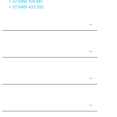
+ 373(69) 104 687
+ 373(60) 422 552
О нас
Принципы работы
Полезная информация
Категории товаров