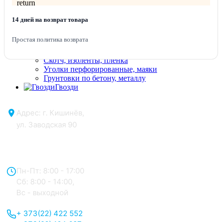
Клей полимерный, супер клей
Клей строительный, ПВА
14 дней на возврат товара
Малярные ленты
Малярные сетки
Простая политика возврата
Шпатлевки
Фуга
Скотч, изоленты, пленка
Уголки перфорированные, маяки
Грунтовки по бетону, металлу
Гвозди
Адрес: г. Кишинёв,
ул. Заводская 90
Отдел продаж:
Пн-Пт: 8:00 - 17:00
Сб: 8:00 - 14:00,
Вс - выходной
+ 373(22) 422 552