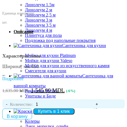
Линолеум 1.5м
Линолеум 2 м
Единица измерения:
Линолеум 2,5 м
Линолеум 3 м
шт.
Линолеум 3,5 м
Линолеум 4 м
Описание
Плинтуса для пола
Подложка под напольные покрытия
Сантехника для кухни
Мойка для кухни Platinum
Характеристики
Мойки для кухни Valeso
Мойки для кухни из искусственного камня
Ширина, мм 450
Смесителя для кухни
Сантехника для
Глубина, мм 230
Подробнее
ванной комнаты
Высота, мм 120
Первоначальная
Текущая
1,545.00
MDL
1,635.00
MDL
Раковины Melana
(-6%)
цена
цена:
Унитазы и Биде
Форма Прямоугольная
Смесители и душевые системы
составляла
1,545.00 MDL.
Количество:
Аксессуары для ванной комнаты и душа
Отверстие под перелив Без перелива
1,635.00 MDL.
Краски и лаки
Купить в 1 клик
В корзину
Отверстие под смеситель Есть отверстие под
Колеры
смеситель
Лаки, морилки, олифа