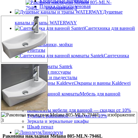
Кровельные материалы
Пленка полиэтиленовая
Душевые
каналы и трапы WATERWAY
Сантехника для ванной
Santeri
Умывальники, мойки
Унитазы
Сантехника
для ванной комнаты Santek
Унитазы и писсуары
Раковины и пьедесталы
Экраны и ванны Kaldewei
Мебель для ванной
комнаты
Комплекты мебели для ванной — скидки от 10%
Тумбы с раковиной — скидки от 10%
Зеркала и зеркальные шкафы
Шкаф пенал
Линолеум
Раковина накладная Melana 805-MLN-7946L