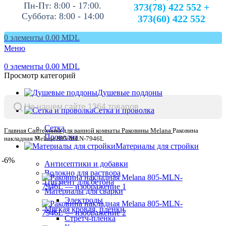
Пн-Пт: 8:00 - 17:00.
373(78) 422 552 +
Суббота: 8:00 - 14:00
373(60) 422 552
0
элементы
0.00
MDL
Меню
0
элементы
0.00
MDL
Просмотр категорий
Душевые поддоны
Сетка и проволка
Сетка
Главная
Сантехника для ванной комнаты
Раковины Melana
Раковина
Проволка
накладная Melana 805-MLN-7946L
Материалы для стройки
-6%
Антисептики и добавки
Волокно для раствора
Пигмент для бетона
Материалы для сварки
Электроды
Мягкая кровля, пленки
Стретч-плёнка