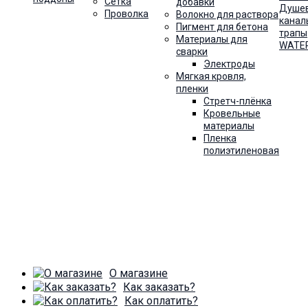
Сетка
добавки
Душе
Проволка
Волокно для раствора
канал
Пигмент для бетона
трапы
Материалы для
WATE
сварки
Электроды
Мягкая кровля,
пленки
Стретч-плёнка
Кровельные
материалы
Пленка
полиэтиленовая
О магазине
Как заказать?
Как оплатить?