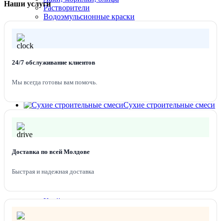
Наши услуги
Растворители
Тип раковины подвесная
Водоэмульсионные краски
Эмаль, краска, спрей
Цвет белый
Ширина упаковки, мм 470
Пиломатериалы и листовые материалы
Комплектующие для гипсокартона
24/7 обслуживание клиентов
Глубина упаковки, мм 250
ДВП, ДСП
Фанера
Мы всегда готовы вам помочь.
Высота упаковки, мм 140
Гипсокартон
Фанера OSB-3
Сухие строительные смеси
Изоляционные материалы
Пена монтажная
Пенопласт
Доставка по всей Молдове
Минеральная вата, стекловолокно
Герметики
Быстрая и надежная доставка
Силикон
Материалы для отделки
Клей
Жидкие гвозди
Клей для плитки