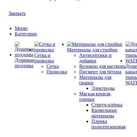
Закрыть
Меню
Категории
Материалы для стройки
Сетка и
Антисептики и
Душевые
проволка
добавки
поддоны
Сетка
Волокно для раствора
Душе
Проволка
Пигмент для бетона
кана
Материалы для
трап
сварки
WAT
Электроды
Мягкая кровля,
пленки
Стретч-плёнка
Кровельные
материалы
Пленка
полиэтиленовая