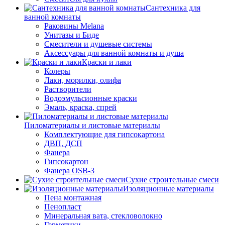
Сантехника для
ванной комнаты
Раковины Melana
Унитазы и Биде
Смесители и душевые системы
Аксессуары для ванной комнаты и душа
Краски и лаки
Колеры
Лаки, морилки, олифа
Растворители
Водоэмульсионные краски
Эмаль, краска, спрей
Пиломатериалы и листовые материалы
Комплектующие для гипсокартона
ДВП, ДСП
Фанера
Гипсокартон
Фанера OSB-3
Сухие строительные смеси
Изоляционные материалы
Пена монтажная
Пенопласт
Минеральная вата, стекловолокно
Герметики