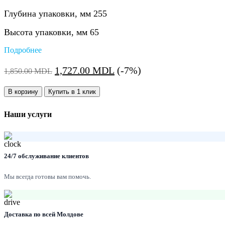
Глубина упаковки, мм 255
Высота упаковки, мм 65
Подробнее
Первоначальная
Текущая
1,727.00
MDL
(-7%)
1,850.00
MDL
цена
цена:
Количество:
составляла
1,727.00 MDL.
В корзину
Купить в 1 клик
1,850.00 MDL.
Наши услуги
24/7 обслуживание клиентов
Мы всегда готовы вам помочь.
Доставка по всей Молдове