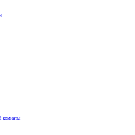
ы
й комнаты