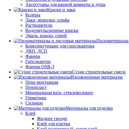
Аксессуары для ванной комнаты и душа
Краски и лаки
Колеры
Лаки, морилки, олифа
Растворители
Водоэмульсионные краски
Эмаль, краска, спрей
Пиломатериалы 
Комплектующие для гипсокартона
ДВП, ДСП
Фанера
Гипсокартон
Фанера OSB-3
Сухие строительные смеси
Изоляционные материалы
Пена монтажная
Пенопласт
Минеральная вата, стекловолокно
Герметики
Силикон
Материалы для отделки
Клей
Жидкие гвозди
Клей для плитки
Клей полимерный, супер клей