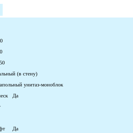
0
0
50
льный (в стену)
польный унитаз-моноблок
леск Да
т
лифт Да