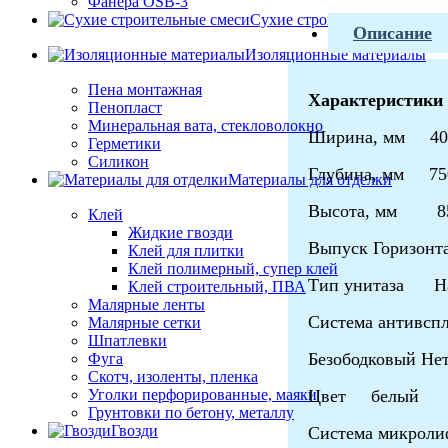
Фанера OSB-3
Сухие строительные смеси
Описание
Изоляционные материалы
Пена монтажная
Характеристики
Пенопласт
Минеральная вата, стекловолокно
Ширина, мм 40
Герметики
Силикон
Глубина, мм 75
Материалы для отделки
Высота, мм 8
Клей
Жидкие гвозди
Выпуск Горизонта
Клей для плитки
Клей полимерный, супер клей
Тип унитаза На
Клей строительный, ПВА
Малярные ленты
Система антивсп
Малярные сетки
Шпатлевки
Безободковый Не
Фуга
Скотч, изоленты, пленка
Уголки перфорированные, маяки
Цвет белый
Грунтовки по бетону, металлу
Гвозди
Система микро