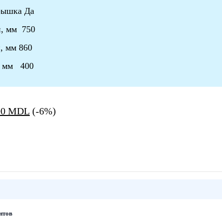
рышка Да
, мм 750
, мм 860
, мм 400
ачальная
Текущая
00
MDL
(-6%)
цена:
ляла
6,020.00 MDL.
00 MDL.
нтов