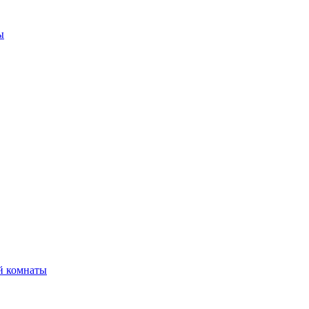
ы
й комнаты