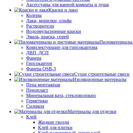
Аксессуары для ванной комнаты и душа
Краски и лаки
Колеры
Лаки, морилки, олифа
Растворители
Водоэмульсионные краски
Эмаль, краска, спрей
Пиломатериалы 
Комплектующие для гипсокартона
ДВП, ДСП
Фанера
Гипсокартон
Фанера OSB-3
Сухие строительные смеси
Изоляционные материалы
Пена монтажная
Пенопласт
Минеральная вата, стекловолокно
Герметики
Силикон
Материалы для отделки
Клей
Жидкие гвозди
Клей для плитки
Клей полимерный, супер клей