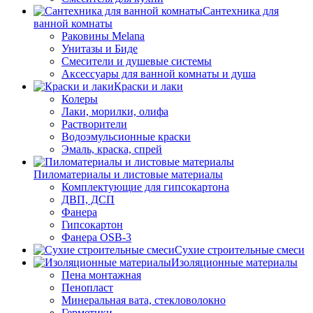
Сантехника для
ванной комнаты
Раковины Melana
Унитазы и Биде
Смесители и душевые системы
Аксессуары для ванной комнаты и душа
Краски и лаки
Колеры
Лаки, морилки, олифа
Растворители
Водоэмульсионные краски
Эмаль, краска, спрей
Пиломатериалы и листовые материалы
Комплектующие для гипсокартона
ДВП, ДСП
Фанера
Гипсокартон
Фанера OSB-3
Сухие строительные смеси
Изоляционные материалы
Пена монтажная
Пенопласт
Минеральная вата, стекловолокно
Герметики