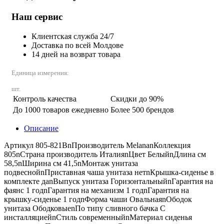
Наш сервис
Клиентская служба 24/7
Доставка по всей Молдове
14 дней на возврат товара
Единица измерения:
шт.
Контроль качества
Скидки до 90%
До 1000 товаров ежедневно
Более 500 брендов
Описание
Артикул 805-821BnПроизводитель MelananКоллекция
805nСтрана производитель ИталияnЦвет БелыйnДлина см
58,5nШирина см 41,5nМонтаж унитаза
подвеснойnПриставная чаша унитаза нетnКрышка-сиденье в
комплекте даnВыпуск унитаза ГоризонтальныйnГарантия на
фаянс 1 годnГарантия на механизм 1 годnГарантия на
крышку-сиденье 1 годnФорма чаши ОвальнаяnОбодок
унитаза ОбодковыеnПо типу сливного бачка С
инсталляциейnСтиль современныйnМатериал сиденья