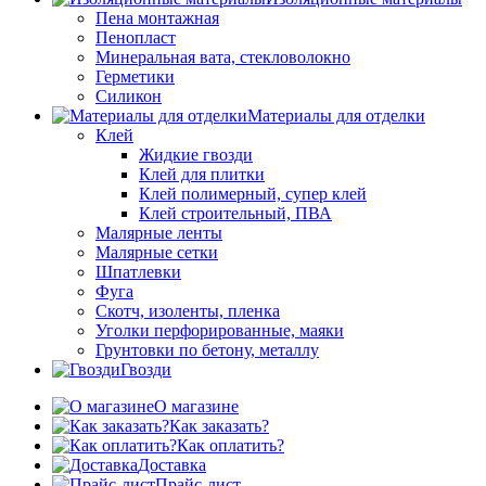
Пена монтажная
Пенопласт
Минеральная вата, стекловолокно
Герметики
Силикон
Материалы для отделки
Клей
Жидкие гвозди
Клей для плитки
Клей полимерный, супер клей
Клей строительный, ПВА
Малярные ленты
Малярные сетки
Шпатлевки
Фуга
Скотч, изоленты, пленка
Уголки перфорированные, маяки
Грунтовки по бетону, металлу
Гвозди
О магазине
Как заказать?
Как оплатить?
Доставка
Прайс-лист