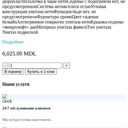
дюропластnПолочка в чаше нетnСиденье с подогревом нет, не
предусмотренноnСистема антивсплеск естьnУгловая
конструкция унитаза нетnФункция биде нет, не
предусмотренноnФурнитура хромnЦвет сиденья
белыйnАнтигрязевое покрытие унитаза нетnКрышка-сиденье
«микролифт» даnМатериал унитаза фаянсnТип унитаза
Унитаз подвесной
Подробнее
6,025.00
MDL
Количество:
В корзину
Купить в 1 клик
Наши услуги
24/7 обслуживание клиентов
Мы всегда готовы вам помочь.