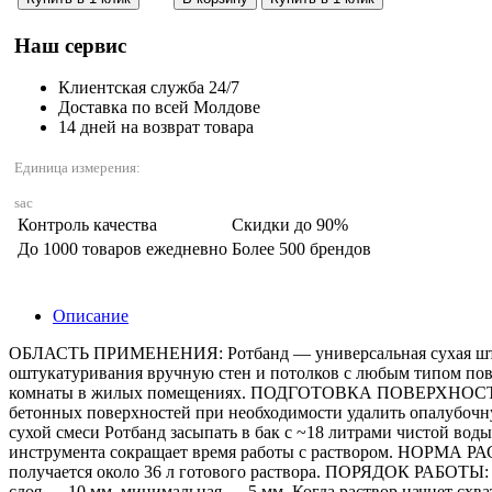
Наш сервис
Клиентская служба 24/7
Доставка по всей Молдове
14 дней на возврат товара
Единица измерения:
sac
Контроль качества
Скидки до 90%
До 1000 товаров ежедневно
Более 500 брендов
Описание
ОБЛАСТЬ ПРИМЕНЕНИЯ: Ротбанд — универсальная сухая штука
оштукатуривания вручную стен и потолков с любым типом пов
комнаты в жилых помещениях. ПОДГОТОВКА ПОВЕРХНОСТИ: Пов
бетонных поверхностей при необходимости удалить опалубоч
сухой смеси Ротбанд засыпать в бак с ~18 литрами чистой во
инструмента сокращает время работы с раствором. НОРМА РАСХ
получается около 36 л готового раствора. ПОРЯДОК РАБОТЫ: П
слоя — 10 мм, минимальная — 5 мм. Когда раствор начнет схв