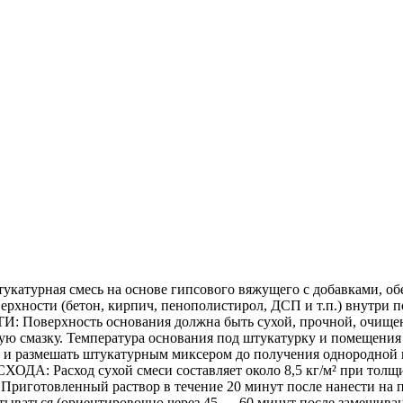
турная смесь на основе гипсового вяжущего с добавками, о
ерхности (бетон, кирпич, пенополистирол, ДСП и т.п.) внутри
ерхность основания должна быть сухой, прочной, очищенной
ную смазку. Температура основания под штукатурку и помещен
ды и размешать штукатурным миксером до получения однородной
ОДА: Расход сухой смеси составляет около 8,5 кг/м² при толщин
риготовленный раствор в течение 20 минут после нанести на п
атываться (ориентировочно через 45 — 60 минут после замешива