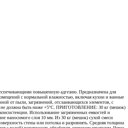
беспечивающими повышенную адгезию. Предназначена для
 помещений с нормальной влажностью, включая кухни и ванные
 от пыли, загрязнений, отслаивающихся элементов, с
ия не должна быть ниже +5°С. ПРИГОТОВЛЕНИЕ: 30 кг (мешок)
 консистенции. Использование загрязненных емкостей и
е наносимого слоя 10 мм. Из 30 кг (мешок) сухой смеси
оверхность стены или потолка и разровнять. Средняя толщина
ния с водой) поверхность обработать широким шпателем. Через