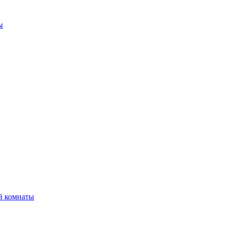
ы
й комнаты