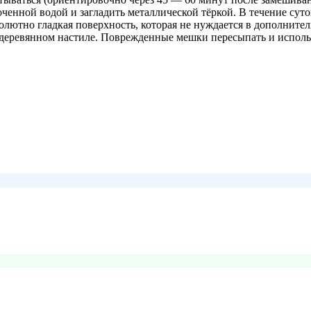
оченной водой и загладить металлической тёркой. В течение сут
олютно гладкая поверхность, которая не нуждается в дополнит
еревянном настиле. Поврежденные мешки пересыпать и использо