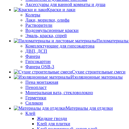
Аксессуары для ванной комнаты и душа
Краски и лаки
Колеры
Лаки, морилки, олифа
Растворители
Водоэмульсионные краски
Эмаль, краска, спрей
Пиломатериалы 
Комплектующие для гипсокартона
ДВП, ДСП
Фанера
Гипсокартон
Фанера OSB-3
Сухие строительные смеси
Изоляционные материалы
Пена монтажная
Пенопласт
Минеральная вата, стекловолокно
Герметики
Силикон
Материалы для отделки
Клей
Жидкие гвозди
Клей для плитки
Клей полимерный, супер клей