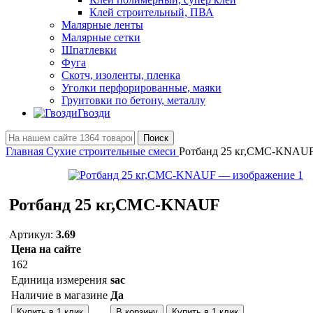
Клей строительный, ПВА
Малярные ленты
Малярные сетки
Шпатлевки
Фуга
Скотч, изоленты, пленка
Уголки перфорированные, маяки
Грунтовки по бетону, металлу
Гвозди
Поиск
Главная
Сухие строительные смеси
Ротбанд 25 кг,CMC-KNAU
Ротбанд 25 кг,CMC-KNAUF
Артикул:
3.69
Цена на сайте
162
Единица измерения
sac
Наличие в магазине
Да
Купить в 1 клик
В корзину
Купить в 1 клик