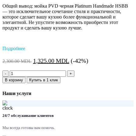
Общий вывод: мойка PVD черная Platinum Handmade HSBB
— это исключительное сочетание стиля и практичности,
которое сделает вашу кухню более функциональной и
элегантной. Не упустите возможность приобрести этот
продукт и сделать вашу кухню лучше.
Подробнее
Первоначальная
Текущая
1,325.00
MDL
(-42%)
2,300.00
MDL
цена
цена:
Количество:
составляла
1,325.00 MDL.
В корзину
Купить в 1 клик
2,300.00 MDL.
Наши услуги
24/7 обслуживание клиентов
Мы всегда готовы вам помочь.