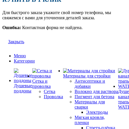
Для быстрого заказа укажите свой номер телефона, мы
свяжемся с вами для уточнения деталей заказа.
Ошибка:
Контактная форма не найдена.
Закрыть
Меню
Категории
Материалы для стройки
Сетка и
Антисептики и
Душевые
проволка
добавки
поддоны
Сетка
Волокно для раствора
Душе
Проволка
Пигмент для бетона
кана
Материалы для
трап
сварки
WAT
Электроды
Мягкая кровля,
пленки
Стретч-плёнка