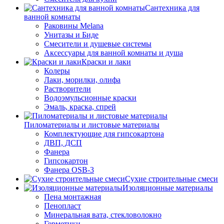
Сантехника для
ванной комнаты
Раковины Melana
Унитазы и Биде
Смесители и душевые системы
Аксессуары для ванной комнаты и душа
Краски и лаки
Колеры
Лаки, морилки, олифа
Растворители
Водоэмульсионные краски
Эмаль, краска, спрей
Пиломатериалы и листовые материалы
Комплектующие для гипсокартона
ДВП, ДСП
Фанера
Гипсокартон
Фанера OSB-3
Сухие строительные смеси
Изоляционные материалы
Пена монтажная
Пенопласт
Минеральная вата, стекловолокно
Герметики