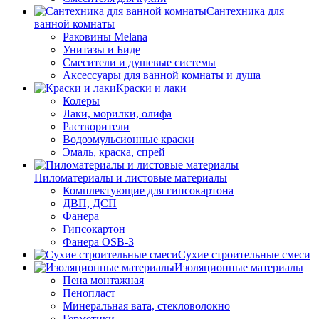
Сантехника для
ванной комнаты
Раковины Melana
Унитазы и Биде
Смесители и душевые системы
Аксессуары для ванной комнаты и душа
Краски и лаки
Колеры
Лаки, морилки, олифа
Растворители
Водоэмульсионные краски
Эмаль, краска, спрей
Пиломатериалы и листовые материалы
Комплектующие для гипсокартона
ДВП, ДСП
Фанера
Гипсокартон
Фанера OSB-3
Сухие строительные смеси
Изоляционные материалы
Пена монтажная
Пенопласт
Минеральная вата, стекловолокно
Герметики