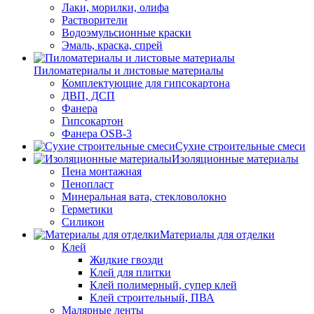
Лаки, морилки, олифа
Растворители
Водоэмульсионные краски
Эмаль, краска, спрей
Пиломатериалы и листовые материалы
Комплектующие для гипсокартона
ДВП, ДСП
Фанера
Гипсокартон
Фанера OSB-3
Сухие строительные смеси
Изоляционные материалы
Пена монтажная
Пенопласт
Минеральная вата, стекловолокно
Герметики
Силикон
Материалы для отделки
Клей
Жидкие гвозди
Клей для плитки
Клей полимерный, супер клей
Клей строительный, ПВА
Малярные ленты