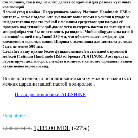
столешницу, так и под ней, что делает её удобной для разных кухонных
композиций.
Легкий уход и мойка: Поддерживать мойку Platinum Handmade HSB в
чистоте – легкая задача, что экономит ваше время и усилия в уходе за
ней,достаточно просто губкой с моющим средством для посуды её
промыть под теплой водой ,после чего вытереть насухо полотенцем из
микрофибры что-бы не оставлять разводов . Мойка оборудована одной
основной чашей с глубиной 230 мм, что обеспечивает комфорт при
ежедневном использовании. Ширина столешницы для монтажа должна
быть не менее 500 мм.
Сделайте вашу кухню более функциональной и стильной с кухонной
мойкой Platinum Handmade HSB от бренда PLATINUM. Этот продукт
гарантирует долгий срок службы и отличное качество, придавая вашей
кухне неповторимый вид.
После длительного использования мойку можно избавить от
мелких царапин нашей пастой полиролью .
Паста для полировки ALLSHINE
Подробнее
Первоначальная
Текущая
1,385.00
MDL
(-27%)
1,900.00
MDL
цена
цена: