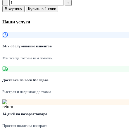
Количество:
составляла
1,385.00 MDL.
В корзину
Купить в 1 клик
1,900.00 MDL.
Наши услуги
24/7 обслуживание клиентов
Мы всегда готовы вам помочь.
Доставка по всей Молдове
Быстрая и надежная доставка
14 дней на возврат товара
Простая политика возврата