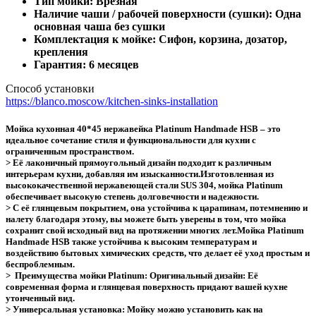
Тип мойки: Врезная
Наличие чаши / рабочей поверхности (сушки): Одна
основная чаша без сушки
Комплектация к мойке: Сифон, корзина, дозатор,
крепления
Гарантия: 6 месяцев
Способ установки
https://blanco.moscow/kitchen-sinks-installation
Мойка кухонная 40*45 нержавейка Platinum Handmade HSB – это
идеальное сочетание стиля и функциональности для кухни с
ограниченным пространством.
> Её лаконичный прямоугольный дизайн подходит к различным
интерьерам кухни, добавляя им изысканности.Изготовленная из
высококачественной нержавеющей стали SUS 304, мойка Platinum
обеспечивает высокую степень долговечности и надежности.
> С её глянцевым покрытием, она устойчива к царапинам, потемнению и
налету благодаря этому, вы можете быть уверены в том, что мойка
сохранит свой исходный вид на протяжении многих лет.Мойка Platinum
Handmade HSB также устойчива к высоким температурам и
воздействию бытовых химических средств, что делает её уход простым и
беспроблемным.
> Преимущества мойки Platinum: Оригинальный дизайн: Её
современная форма и глянцевая поверхность придают вашей кухне
утонченный вид.
> Универсальная установка: Мойку можно установить как на