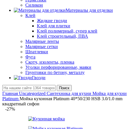
Силикон
Материалы для отделки
Клей
Жидкие гвозди
Клей для плитки
Клей полимерный, супер клей
Клей строительный, ПВА
Малярные ленты
Малярные сетки
Шпатлевки
Фуга
Скотч, изоленты, пленка
Уголки перфорированные, маяки
Грунтовки по бетону, металлу
Гвозди
Поиск
Главная
Uncategorized
Сантехника для кухни
Мойка для кухни
Platinum
Мойка кухонная Platinum 40*50/230 HSB 3.0/1.0 mm
квадратный сифон
-27%