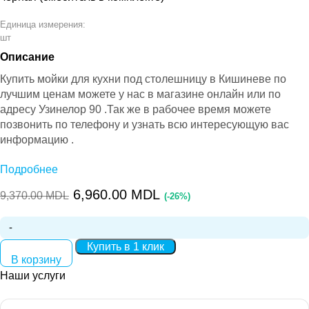
Единица измерения:
шт
Описание
Купить мойки для кухни под столешницу в Кишиневе по
лучшим ценам можете у нас в магазине онлайн или по
адресу Узинелор 90 .Так же в рабочее время можете
позвонить по телефону и узнать всю интересующую вас
информацию .
Подробнее
Форма мойки: квадратная
6,960.00
MDL
9,370.00
MDL
(-26%)
Материал: нержавеющая сталь SUS 201
Толщина стали, мм: 3,0 — 1,2
Количество:
Купить в 1 клик
В корзину
Фактура поверхности: матовая черная
Наши услуги
Размер мойки (ШхГхВ), мм: 500x500x200