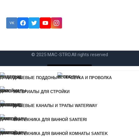
Подписка
Ошибка:
Контактная форма не найдена.
© 2025 MAC-STRO.
All rights reserved
Купить в 1 клик
ДУШЕВЫЕ ПОДДОНЫ
СЕТКА И ПРОВОЛКА
Для быстрого заказа укажите свой номер телефона, мы свяжемся
МАТЕРИАЛЫ ДЛЯ СТРОЙКИ
с вами для уточнения деталей заказа.
Ошибка:
Контактная форма не найдена.
ДУШЕВЫЕ КАНАЛЫ И ТРАПЫ WATERWAY
САНТЕХНИКА ДЛЯ ВАННОЙ SANTERI
КУПИТЬ В 1 КЛИК
САНТЕХНИКА ДЛЯ ВАННОЙ КОМНАТЫ SANTEK