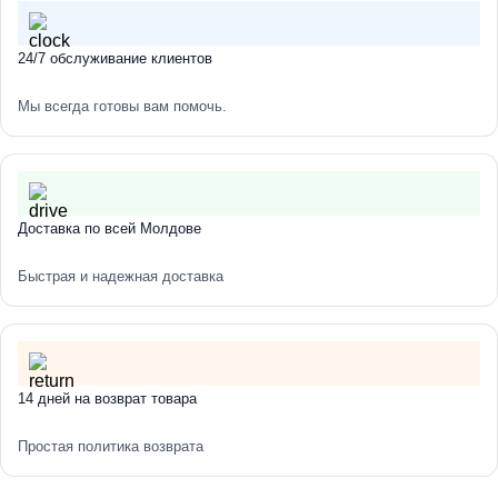
Тип мойки: врезная
24/7 обслуживание клиентов
Наличие чаши / рабочей поверхности (сушки): одна
основная чаша без сушки Расположение чаши:
Мы всегда готовы вам помочь.
центральная
Ширина мойки, мм: 500
Глубина мойки, мм: 500
Доставка по всей Молдове
Глубина основной чаши, мм: 200
Быстрая и надежная доставка
Комплектация к мойке: сифон, смеситель, шланги,
дозатор, крышка
Сифон: подойдет евросифон (широкая горловина, 110
мм)
14 дней на возврат товара
Гарантия: 7 лет
Простая политика возврата