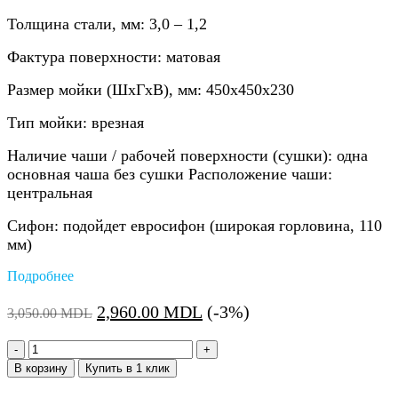
Толщина стали, мм: 3,0 – 1,2
Фактура поверхности: матовая
Размер мойки (ШхГхВ), мм: 450x450x230
Тип мойки: врезная
Наличие чаши / рабочей поверхности (сушки): одна
основная чаша без сушки Расположение чаши:
центральная
Сифон: подойдет евросифон (широкая горловина, 110
мм)
Подробнее
Первоначальная
Текущая
2,960.00
MDL
(-3%)
3,050.00
MDL
цена
цена:
Количество:
составляла
2,960.00 MDL.
В корзину
Купить в 1 клик
3,050.00 MDL.