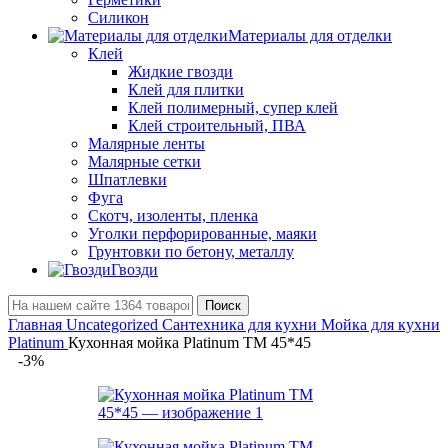
Силикон
Материалы для отделки
Клей
Жидкие гвозди
Клей для плитки
Клей полимерный, супер клей
Клей строительный, ПВА
Малярные ленты
Малярные сетки
Шпатлевки
Фуга
Скотч, изоленты, пленка
Уголки перфорированные, маяки
Грунтовки по бетону, металлу
Гвозди
Поиск
Главная
Uncategorized
Сантехника для кухни
Мойка для кухни
Platinum
Кухонная мойка Platinum TM 45*45
-3%