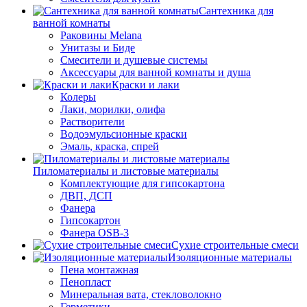
Сантехника для
ванной комнаты
Раковины Melana
Унитазы и Биде
Смесители и душевые системы
Аксессуары для ванной комнаты и душа
Краски и лаки
Колеры
Лаки, морилки, олифа
Растворители
Водоэмульсионные краски
Эмаль, краска, спрей
Пиломатериалы и листовые материалы
Комплектующие для гипсокартона
ДВП, ДСП
Фанера
Гипсокартон
Фанера OSB-3
Сухие строительные смеси
Изоляционные материалы
Пена монтажная
Пенопласт
Минеральная вата, стекловолокно
Герметики