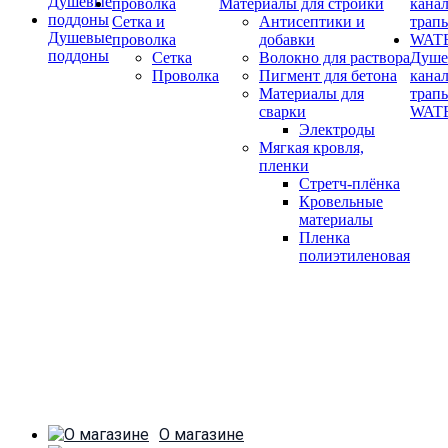
Материалы для стройки
Сетка и
Антисептики и
Душевые
проволка
добавки
поддоны
Сетка
Волокно для раствора
Душе
Проволка
Пигмент для бетона
кана
Материалы для
трап
сварки
WAT
Электроды
Мягкая кровля,
пленки
Стретч-плёнка
Кровельные
материалы
Пленка
полиэтиленовая
О магазине