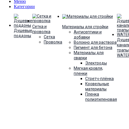
Меню
Категории
Сетка и
Материалы для стройки
Душевые
проволка
Антисептики и
поддоны
Сетка
добавки
Душе
Проволка
Волокно для раствора
канал
Пигмент для бетона
трапы
Материалы для
WATE
сварки
Электроды
Мягкая кровля,
пленки
Стретч-плёнка
Кровельные
материалы
Пленка
полиэтиленовая