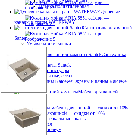
Кровельные материалы
Пленка полиэтиленовая
Душевые
каналы и трапы WATERWAY
Сантехника для ванной
Santeri
Умывальники, мойки
Унитазы
Сантехника
для ванной комнаты Santek
Унитазы и писсуары
Раковины и пьедесталы
Экраны и ванны Kaldewei
Мебель для ванной
комнаты
Комплекты мебели для ванной — скидки от 10%
Тумбы с раковиной — скидки от 10%
Зеркала и зеркальные шкафы
Шкаф пенал
Линолеум