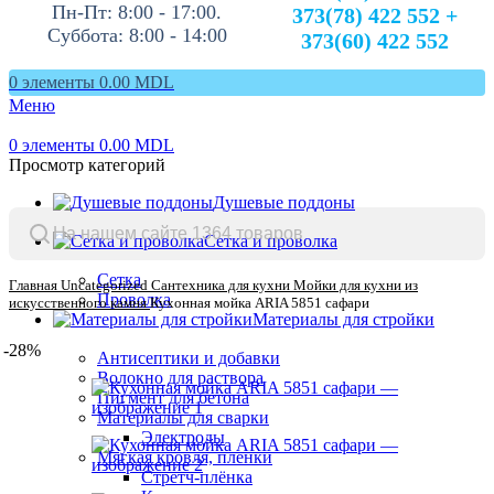
Пн-Пт: 8:00 - 17:00.
373(78) 422 552 +
Суббота: 8:00 - 14:00
373(60) 422 552
0
элементы
0.00
MDL
Меню
0
элементы
0.00
MDL
Просмотр категорий
Душевые поддоны
Сетка и проволка
Сетка
Главная
Uncategorized
Сантехника для кухни
Мойки для кухни из
Проволка
искусственного камня
Кухонная мойка ARIA 5851 сафари
Материалы для стройки
-28%
Антисептики и добавки
Волокно для раствора
Пигмент для бетона
Материалы для сварки
Электроды
Мягкая кровля, пленки
Стретч-плёнка