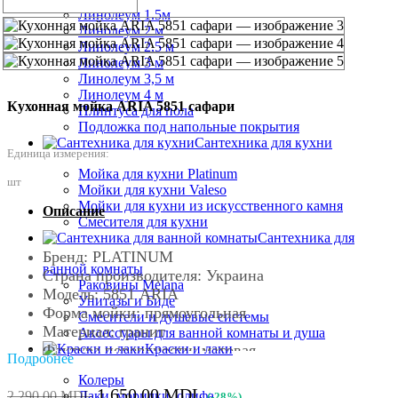
Линолеум 1.5м
Линолеум 2 м
Линолеум 2,5 м
Линолеум 3 м
Линолеум 3,5 м
Линолеум 4 м
Кухонная мойка ARIA 5851 сафари
Плинтуса для пола
Подложка под напольные покрытия
Сантехника для кухни
Единица измерения:
Мойка для кухни Platinum
шт
Мойки для кухни Valeso
Мойки для кухни из искусственного камня
Описание
Смесителя для кухни
Сантехника для
Бренд: PLATINUM
ванной комнаты
Страна производителя: Украина
Раковины Melana
Модель: 5851 ARIA
Унитазы и Биде
Форма мойки: прямоугольная
Смесители и душевые системы
Материал: гранит
Аксессуары для ванной комнаты и душа
Краски и лаки
Фактура поверхности: матовая
Подробнее
Цвет мойки: сафари
Колеры
Размер мойки (ШхГхВ), мм: 577x495x190
Первоначальная
Текущая
1,650.00
MDL
Лаки, морилки, олифа
2,290.00
MDL
(-28%)