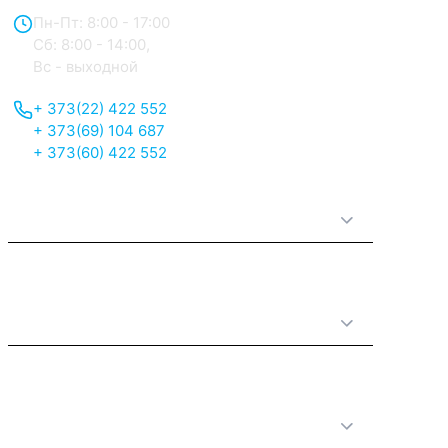
наконец, правильная геометрия мойки обеспечивает
легкую установку и плотное прилегание к
Пн-Пт: 8:00 - 17:00
поверхности.
Сб: 8:00 - 14:00,
Вс - выходной
+ 373(22) 422 552
+ 373(69) 104 687
+ 373(60) 422 552
О нас
Принципы работы
Полезная информация