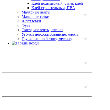
Клей полимерный, супер клей
Клей строительный, ПВА
Малярные ленты
О нас
Малярные сетки
Шпатлевки
Фуга
Скотч, изоленты, пленка
Уголки перфорированные, маяки
Принципы работы
Грунтовки по бетону, металлу
Гвозди
Полезная информация
Категории товаров