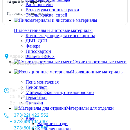
14 дней на возврат товара
Растворители
Водоэмульсионные краски
Простая политика возврата
Эмаль, краска, спрей
Пиломатериалы и листовые материалы
Комплектующие для гипсокартона
ДВП, ДСП
Фанера
Гипсокартон
Адрес: г. Кишинёв,
Фанера OSB-3
Сухие строительные смеси
ул. Заводская 90
Изоляционные материалы
Отдел продаж:
Пена монтажная
Пенопласт
Пн-Пт: 8:00 - 17:00
Минеральная вата, стекловолокно
Сб: 8:00 - 14:00,
Герметики
Вс - выходной
Силикон
Материалы для отделки
+ 373(22) 422 552
Клей
+ 373(69) 104 687
Жидкие гвозди
+ 373(60) 422 552
Клей для плитки