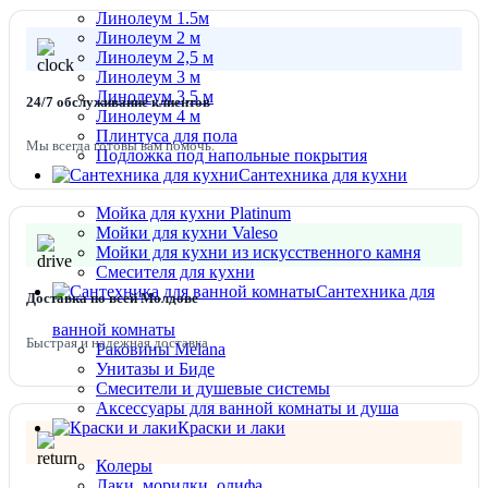
Линолеум 1.5м
Поверхность ПВХ-покрытие
Линолеум 2 м
Линолеум 2,5 м
Ширина упаковки, мм 180
Линолеум 3 м
Линолеум 3,5 м
24/7 обслуживание клиентов
Глубина упаковки, мм 360
Линолеум 4 м
Плинтуса для пола
Мы всегда готовы вам помочь.
Высота упаковки, мм 65
Подложка под напольные покрытия
Сантехника для кухни
Мойка для кухни Platinum
Мойки для кухни Valeso
Мойки для кухни из искусственного камня
Смесителя для кухни
Сантехника для
Доставка по всей Молдове
ванной комнаты
Быстрая и надежная доставка
Раковины Melana
Унитазы и Биде
Смесители и душевые системы
Аксессуары для ванной комнаты и душа
Краски и лаки
Колеры
Лаки, морилки, олифа