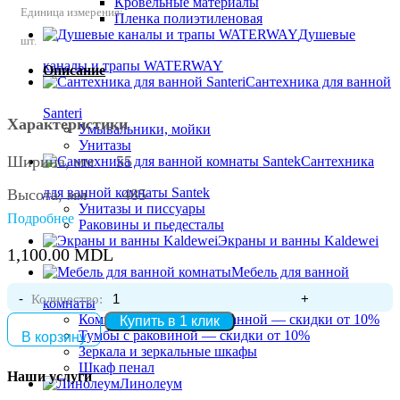
Кровельные материалы
Единица измерения:
Пленка полиэтиленовая
Душевые
шт.
каналы и трапы WATERWAY
Описание
Сантехника для ванной
Santeri
Характеристики
Умывальники, мойки
Унитазы
Ширина, мм 55
Сантехника
для ванной комнаты Santek
Высота, мм 485
Унитазы и писсуары
Подробнее
Раковины и пьедесталы
Серия Elastico
Экраны и ванны Kaldewei
1,100.00
MDL
Запорный механизм Керамический картридж
Мебель для ванной
Высота излива, мм 485
Количество:
комнаты
Комплекты мебели для ванной — скидки от 10%
Купить в 1 клик
Лейка Нет
Тумбы с раковиной — скидки от 10%
В корзину
Зеркала и зеркальные шкафы
Излив Гибкий
Шкаф пенал
Наши услуги
Линолеум
Тип подводки Гибкая, 600 мм