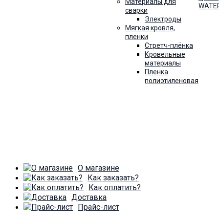
Материалы для
WATE
сварки
Электроды
Мягкая кровля,
пленки
Стретч-плёнка
Кровельные
материалы
Пленка
полиэтиленовая
О магазине
Как заказать?
Как оплатить?
Доставка
Прайс-лист