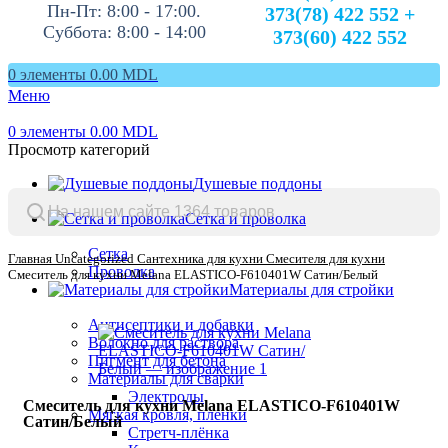
Пн-Пт: 8:00 - 17:00.
373(78) 422 552 +
Суббота: 8:00 - 14:00
373(60) 422 552
0
элементы
0.00
MDL
Меню
0
элементы
0.00
MDL
Просмотр категорий
Душевые поддоны
Сетка и проволка
Сетка
Главная
Uncategorized
Сантехника для кухни
Смесителя для кухни
Проволка
Смеситель для кухни Melana ELASTICO-F610401W Сатин/Белый
Материалы для стройки
Антисептики и добавки
Волокно для раствора
Пигмент для бетона
Материалы для сварки
Электроды
Смеситель для кухни Melana ELASTICO-F610401W
Мягкая кровля, пленки
Сатин/Белый
Стретч-плёнка