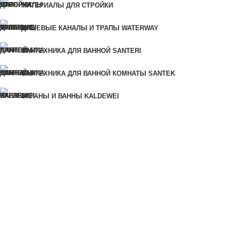
Для быстрого заказа укажите свой номер телефона, мы свяжемся
МАТЕРИАЛЫ ДЛЯ СТРОЙКИ
с вами для уточнения деталей заказа.
Ошибка:
Контактная форма не найдена.
ДУШЕВЫЕ КАНАЛЫ И ТРАПЫ WATERWAY
САНТЕХНИКА ДЛЯ ВАННОЙ SANTERI
КУПИТЬ В 1 КЛИК
САНТЕХНИКА ДЛЯ ВАННОЙ КОМНАТЫ SANTEK
Для быстрого заказа укажите свой номер телефона, мы
ЭКРАНЫ И ВАННЫ KALDEWEI
свяжемся с вами для уточнения деталей заказа.
Ошибка:
Контактная форма не найдена.
МЕБЕЛЬ ДЛЯ ВАННОЙ КОМНАТЫ
ЛИНОЛЕУМ
САНТЕХНИКА ДЛЯ КУХНИ
САНТЕХНИКА ДЛЯ ВАННОЙ КОМНАТЫ
КРАСКИ И ЛАКИ
ПИЛОМАТЕРИАЛЫ И ЛИСТОВЫЕ МАТЕРИАЛЫ
СУХИЕ СТРОИТЕЛЬНЫЕ СМЕСИ